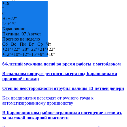
+
19
°
C
H:
+
22°
L:
+
15°
Барановичи
Пятница, 07 Август
Прогноз на неделю
Сб
Вс
Пн
Вт
Ср
Чт
+
21°
+
22°
+
28°
+
22°
+
21°
+
22°
+
12°
+
10°
+
12°
+
15°
+
9°
+
10°
64-летний мужчина погиб во время работы с мотоблоком
В спальном корпусе детского лагеря под Барановичами
произошёл пожар
Отец по неосторожности отрубил пальцы 13-летней дочери
Как предприятия переходят от ручного труда к
автоматизированному производству
В Барановичском районе ограничили посещение лесов из-
за высокой пожарной опасности