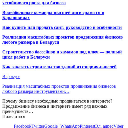
устойчивого роста для бизнеса
Волейбольные команды высшей лиги сразятся в
Барановичах
Как купить или продать сайт: руководство и особенности
Реализация масштабных проектов продвижения бизнесов
любого размера в Беларуси
Строительство бассейнов и хамамов под ключ — полный
цикл работ в Беларуси
Как заказать строительство зданий из сэндвич-панелей
В фокусе
Реализация масштабных проектов продвижения бизнесов
любого размера инструментами…
Почему бизнесу необходимо продвигаться в интернете?
Продвижение бизнеса в интернете имеет ряд важных
преимуществ…
Поделиться
Facebook
Twitter
Google+
WhatsApp
Pinterest
Эл. адрес
Viber