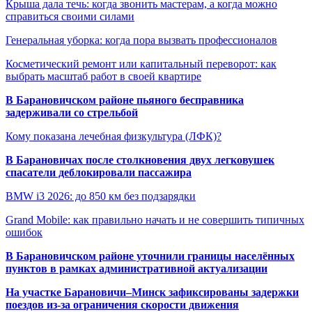
Крыша дала течь: когда звонить мастерам, а когда можно
справиться своими силами
Генеральная уборка: когда пора вызвать профессионалов
Косметический ремонт или капитальный переворот: как
выбрать масштаб работ в своей квартире
В Барановичском районе пьяного бесправника
задерживали со стрельбой
Кому показана лечебная физкультура (ЛФК)?
В Барановичах после столкновения двух легковушек
спасатели деблокировали пассажира
BMW i3 2026: до 850 км без подзарядки
Grand Mobile: как правильно начать и не совершить типичных
ошибок
В Барановичском районе уточнили границы населённых
пунктов в рамках административной актуализации
На участке Барановичи–Минск зафиксированы задержки
поездов из-за ограничения скорости движения