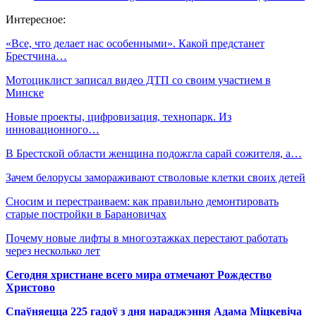
Интересное:
«Все, что делает нас особенными». Какой предстанет
Брестчина…
Мотоциклист записал видео ДТП со своим участием в
Минске
Новые проекты, цифровизация, технопарк. Из
инновационного…
В Брестской области женщина подожгла сарай сожителя, а…
Зачем белорусы замораживают стволовые клетки своих детей
Сносим и перестраиваем: как правильно демонтировать
старые постройки в Барановичах
Почему новые лифты в многоэтажках перестают работать
через несколько лет
Сегодня христиане всего мира отмечают Рождество
Христово
Спаўняецца 225 гадоў з дня нараджэння Адама Міцкевіча