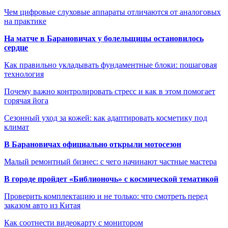
Чем цифровые слуховые аппараты отличаются от аналоговых
на практике
На матче в Барановичах у болельщицы остановилось
сердце
Как правильно укладывать фундаментные блоки: пошаговая
технология
Почему важно контролировать стресс и как в этом помогает
горячая йога
Сезонный уход за кожей: как адаптировать косметику под
климат
В Барановичах официально открыли мотосезон
Малый ремонтный бизнес: с чего начинают частные мастера
В городе пройдет «Библионочь» с космической тематикой
Проверить комплектацию и не только: что смотреть перед
заказом авто из Китая
Как соотнести видеокарту с монитором