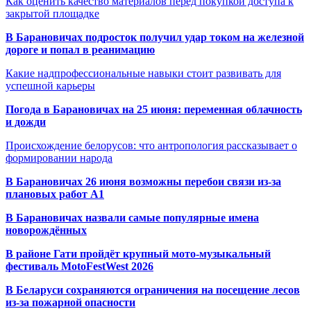
Как оценить качество материалов перед покупкой доступа к
закрытой площадке
В Барановичах подросток получил удар током на железной
дороге и попал в реанимацию
Какие надпрофессиональные навыки стоит развивать для
успешной карьеры
Погода в Барановичах на 25 июня: переменная облачность
и дожди
Происхождение белорусов: что антропология рассказывает о
формировании народа
В Барановичах 26 июня возможны перебои связи из-за
плановых работ A1
В Барановичах назвали самые популярные имена
новорождённых
В районе Гати пройдёт крупный мото-музыкальный
фестиваль MotoFestWest 2026
В Беларуси сохраняются ограничения на посещение лесов
из-за пожарной опасности