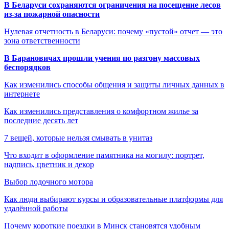
В Беларуси сохраняются ограничения на посещение лесов
из-за пожарной опасности
Нулевая отчетность в Беларуси: почему «пустой» отчет — это
зона ответственности
В Барановичах прошли учения по разгону массовых
беспорядков
Как изменились способы общения и защиты личных данных в
интернете
Как изменились представления о комфортном жилье за
последние десять лет
7 вещей, которые нельзя смывать в унитаз
Что входит в оформление памятника на могилу: портрет,
надпись, цветник и декор
Выбор лодочного мотора
Как люди выбирают курсы и образовательные платформы для
удалённой работы
Почему короткие поездки в Минск становятся удобным