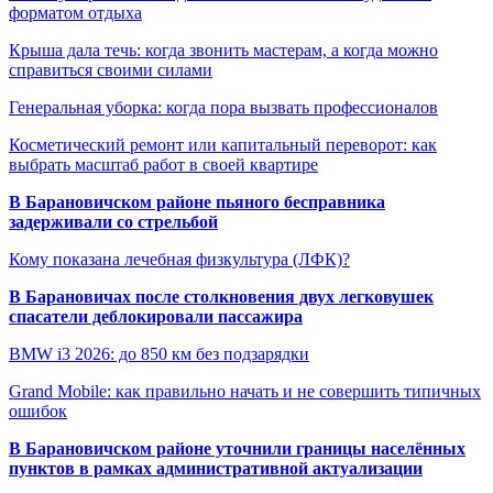
форматом отдыха
Крыша дала течь: когда звонить мастерам, а когда можно
справиться своими силами
Генеральная уборка: когда пора вызвать профессионалов
Косметический ремонт или капитальный переворот: как
выбрать масштаб работ в своей квартире
В Барановичском районе пьяного бесправника
задерживали со стрельбой
Кому показана лечебная физкультура (ЛФК)?
В Барановичах после столкновения двух легковушек
спасатели деблокировали пассажира
BMW i3 2026: до 850 км без подзарядки
Grand Mobile: как правильно начать и не совершить типичных
ошибок
В Барановичском районе уточнили границы населённых
пунктов в рамках административной актуализации