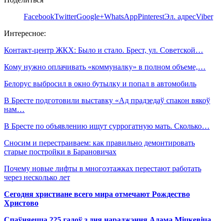
Facebook
Twitter
Google+
WhatsApp
Pinterest
Эл. адрес
Viber
Интересное:
Контакт-центр ЖКХ: Было и стало. Брест, ул. Советской…
Кому нужно оплачивать «коммуналку» в полном объеме,…
Белорус выбросил в окно бутылку и попал в автомобиль
В Бресте подготовили выставку «Ад прадзедаў спакон вякоў
нам…
В Бресте по объявлению ищут суррогатную мать. Сколько…
Сносим и перестраиваем: как правильно демонтировать
старые постройки в Барановичах
Почему новые лифты в многоэтажках перестают работать
через несколько лет
Сегодня христиане всего мира отмечают Рождество
Христово
Спаўняецца 225 гадоў з дня нараджэння Адама Міцкевіча