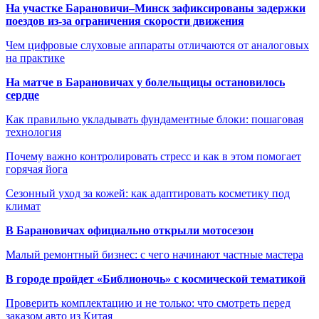
На участке Барановичи–Минск зафиксированы задержки
поездов из-за ограничения скорости движения
Чем цифровые слуховые аппараты отличаются от аналоговых
на практике
На матче в Барановичах у болельщицы остановилось
сердце
Как правильно укладывать фундаментные блоки: пошаговая
технология
Почему важно контролировать стресс и как в этом помогает
горячая йога
Сезонный уход за кожей: как адаптировать косметику под
климат
В Барановичах официально открыли мотосезон
Малый ремонтный бизнес: с чего начинают частные мастера
В городе пройдет «Библионочь» с космической тематикой
Проверить комплектацию и не только: что смотреть перед
заказом авто из Китая