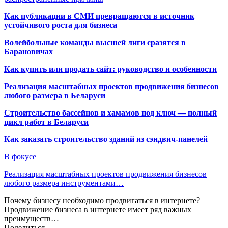
Как публикации в СМИ превращаются в источник
устойчивого роста для бизнеса
Волейбольные команды высшей лиги сразятся в
Барановичах
Как купить или продать сайт: руководство и особенности
Реализация масштабных проектов продвижения бизнесов
любого размера в Беларуси
Строительство бассейнов и хамамов под ключ — полный
цикл работ в Беларуси
Как заказать строительство зданий из сэндвич-панелей
В фокусе
Реализация масштабных проектов продвижения бизнесов
любого размера инструментами…
Почему бизнесу необходимо продвигаться в интернете?
Продвижение бизнеса в интернете имеет ряд важных
преимуществ…
Поделиться