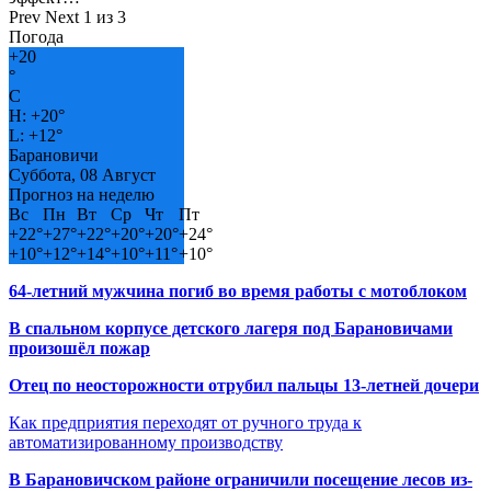
Prev
Next
1 из 3
Погода
+
20
°
C
H:
+
20°
L:
+
12°
Барановичи
Суббота, 08 Август
Прогноз на неделю
Вс
Пн
Вт
Ср
Чт
Пт
+
22°
+
27°
+
22°
+
20°
+
20°
+
24°
+
10°
+
12°
+
14°
+
10°
+
11°
+
10°
64-летний мужчина погиб во время работы с мотоблоком
В спальном корпусе детского лагеря под Барановичами
произошёл пожар
Отец по неосторожности отрубил пальцы 13-летней дочери
Как предприятия переходят от ручного труда к
автоматизированному производству
В Барановичском районе ограничили посещение лесов из-