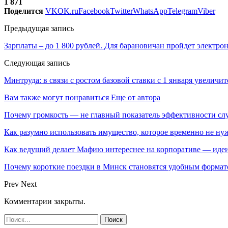
1 871
Поделится
VK
OK.ru
Facebook
Twitter
WhatsApp
Telegram
Viber
Предыдущая запись
Зарплаты – до 1 800 рублей. Для барановичан пройдет электро
Следующая запись
Минтруда: в связи с ростом базовой ставки с 1 января увеличи
Вам также могут понравиться
Еще от автора
Почему громкость — не главный показатель эффективности сл
Как разумно использовать имущество, которое временно не ну
Как ведущий делает Мафию интереснее на корпоративе — идеи
Почему короткие поездки в Минск становятся удобным формат
Prev
Next
Комментарии закрыты.