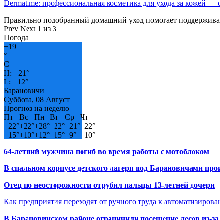
Dermatime: профессиональная косметика для ухода за кожей —
Правильно подобранный домашний уход помогает поддерживат
Prev
Next
1 из 3
Погода
+
19
°
C
H:
+
21°
L:
+
12°
Барановичи
Суббота, 08 Август
Прогноз на неделю
Пт
Вс
Пн
Вт
Ср
Чт
+
22°
+
22°
+
28°
+
22°
+
21°
+
22°
+
15°
+
10°
+
12°
+
15°
+
9°
+
10°
64-летний мужчина погиб во время работы с мотоблоком
В спальном корпусе детского лагеря под Барановичами пр
Отец по неосторожности отрубил пальцы 13-летней дочери
Как предприятия переходят от ручного труда к автоматизиров
В Барановичском районе ограничили посещение лесов из-з