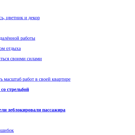
ь, цветник и декор
удалённой работы
ом отдыха
иться своими силами
ь масштаб работ в своей квартире
со стрельбой
тели деблокировали пассажира
 ошибок