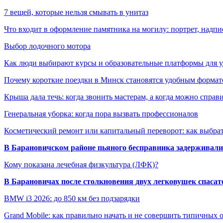
7 вещей, которые нельзя смывать в унитаз
Что входит в оформление памятника на могилу: портрет, надпис
Выбор лодочного мотора
Как люди выбирают курсы и образовательные платформы для 
Почему короткие поездки в Минск становятся удобным формат
Крыша дала течь: когда звонить мастерам, а когда можно справ
Генеральная уборка: когда пора вызвать профессионалов
Косметический ремонт или капитальный переворот: как выбрат
В Барановичском районе пьяного бесправника задерживали 
Кому показана лечебная физкультура (ЛФК)?
В Барановичах после столкновения двух легковушек спаса
BMW i3 2026: до 850 км без подзарядки
Grand Mobile: как правильно начать и не совершить типичных