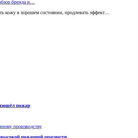
 обзор бренда и…
ь кожу в хорошем состоянии, продлевать эффект…
оизошёл пожар
анному производству
а высокой пожарной опасности