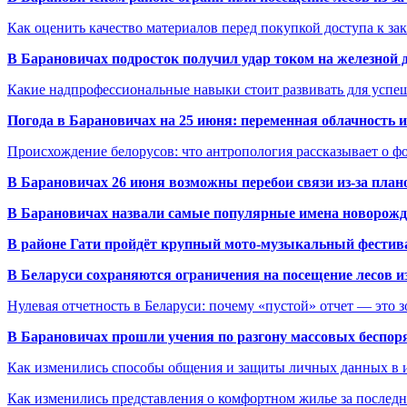
Как оценить качество материалов перед покупкой доступа к з
В Барановичах подросток получил удар током на железной 
Какие надпрофессиональные навыки стоит развивать для успе
Погода в Барановичах на 25 июня: переменная облачность 
Происхождение белорусов: что антропология рассказывает о 
В Барановичах 26 июня возможны перебои связи из-за план
В Барановичах назвали самые популярные имена новорож
В районе Гати пройдёт крупный мото-музыкальный фестива
В Беларуси сохраняются ограничения на посещение лесов и
Нулевая отчетность в Беларуси: почему «пустой» отчет — это 
В Барановичах прошли учения по разгону массовых беспор
Как изменились способы общения и защиты личных данных в 
Как изменились представления о комфортном жилье за последни