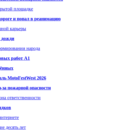
акрытой площадке
дороге и попал в реанимацию
шной карьеры
и дожди
формировании народа
овых работ A1
дённых
ль MotoFestWest 2026
з-за пожарной опасности
зона ответственности
ядков
интернете
е десять лет