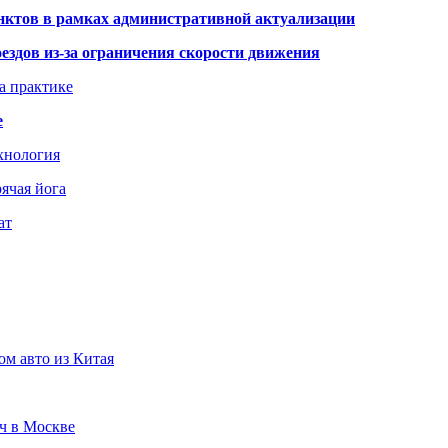
нктов в рамках административной актуализации
здов из-за ограничения скорости движения
а практике
е
хнология
ячая йога
ат
ом авто из Китая
юч в Москве