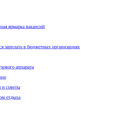
нная ярмарка вакансий
тся зарплата в бюджетных организациях
ухового аппарата
жно
 и советы
ом отдыха