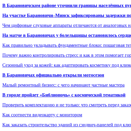
В Барановичском районе уточнили границы населённых пу
На участке Барановичи–Минск зафиксированы задержки пое
Чем цифровые слуховые аппараты отличаются от аналоговых н
На матче в Барановичах у болельщицы остановилось сердц
Как правильно укладывать фундаментные блоки: пошаговая те
Почему важно контролировать стресс и как в этом помогает гор
Сезонный уход за кожей: как адаптировать косметику под клим
В Барановичах официально открыли мотосезон
Малый ремонтный бизнес: с чего начинают частные мастера
В городе пройдет «Библионочь» с космической тематикой
Проверить комплектацию и не только: что смотреть перед заказ
Как соотнести видеокарту с монитором
Как заказать строительство зданий из сэндвич-панелей под кл