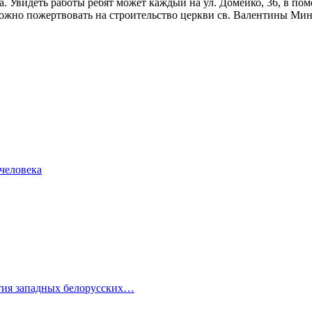
а. Увидеть работы ребят может каждый на ул. Домейко, 36, в п
можно пожертвовать на строительство церкви св. Валентины Мин
человека
ития западных белорусских…