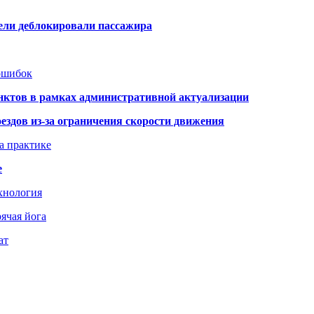
тели деблокировали пассажира
 ошибок
нктов в рамках административной актуализации
здов из-за ограничения скорости движения
а практике
е
хнология
ячая йога
ат