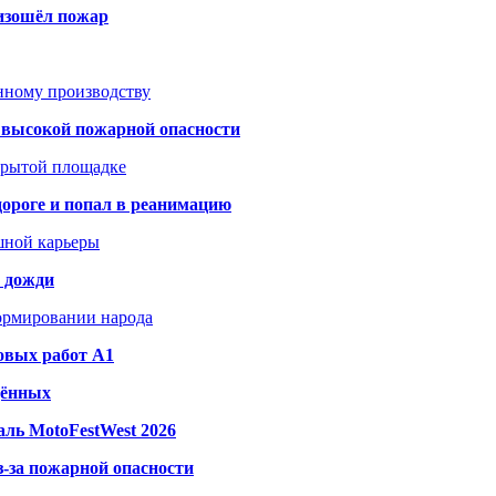
оизошёл пожар
анному производству
а высокой пожарной опасности
акрытой площадке
дороге и попал в реанимацию
шной карьеры
и дожди
формировании народа
овых работ A1
дённых
ль MotoFestWest 2026
з-за пожарной опасности