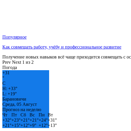
Популярное
Как совмещать работу, учёбу и профессиональное развитие
Получение новых навыков всё чаще приходится совмещать с о
Prev
Next
1 из 2
Погода
+
31
°
C
H:
+
33°
L:
+
19°
Барановичи
Среда, 05 Август
Прогноз на неделю
Чт
Пт
Сб
Вс
Пн
Вт
+
32°
+
23°
+
21°
+
21°
+
24°
+
31°
+
21°
+
15°
+
12°
+
9°
+
12°
+
13°