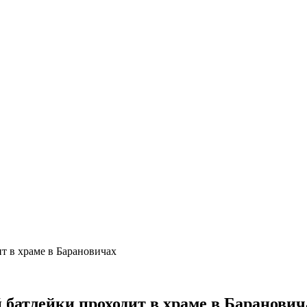
т в храме в Барановичах
 батлейки проходит в храме в Баранович