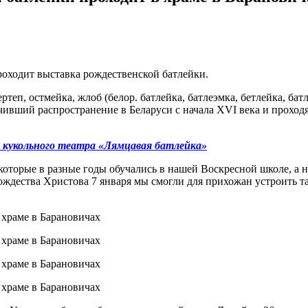
оходит выставка рождественской батлейки.
вертеп, остмейка, жлоб (белор. батлейка, батлеэмка, бетлейка, б
чивший распространение в Беларуси с начала XVI века и проход
ь кукольного театра «Лямцавая батлейка»
которые в разные годы обучались в нашей Воскресной школе, а 
ождества Христова 7 января мы смогли для прихожан устроить т