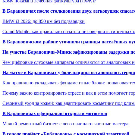
Кому показана лечебная физкультура (ЛФК)?
В Барановичах после столкновения двух легковушек спаса
BMW i3 2026: до 850 км без подзарядки
Grand Mobile: как правильно начать и не совершить типичных
В Барановичском районе уточнили границы населённых пу
На участке Барановичи–Минск зафиксированы задержки пое
Чем цифровые слуховые аппараты отличаются от аналоговых н
На матче в Барановичах у болельщицы остановилось сердц
Как правильно укладывать фундаментные блоки: пошаговая те
Почему важно контролировать стресс и как в этом помогает гор
Сезонный уход за кожей: как адаптировать косметику под клим
В Барановичах официально открыли мотосезон
Малый ремонтный бизнес: с чего начинают частные мастера
В городе пройдет «Библионочь» с космической тематикой