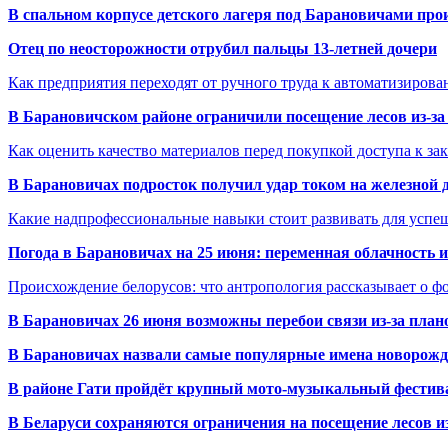
В спальном корпусе детского лагеря под Барановичами пр
Отец по неосторожности отрубил пальцы 13-летней дочери
Как предприятия переходят от ручного труда к автоматизиров
В Барановичском районе ограничили посещение лесов из-з
Как оценить качество материалов перед покупкой доступа к з
В Барановичах подросток получил удар током на железной 
Какие надпрофессиональные навыки стоит развивать для успе
Погода в Барановичах на 25 июня: переменная облачность 
Происхождение белорусов: что антропология рассказывает о 
В Барановичах 26 июня возможны перебои связи из-за план
В Барановичах назвали самые популярные имена новорож
В районе Гати пройдёт крупный мото-музыкальный фестива
В Беларуси сохраняются ограничения на посещение лесов и