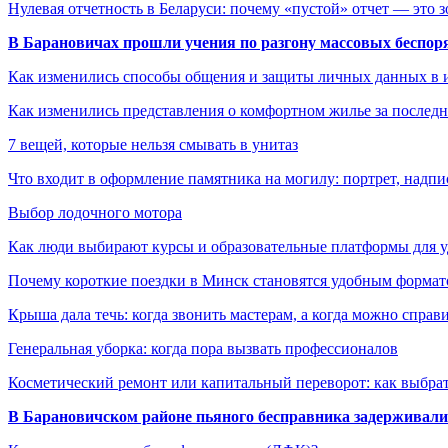
Нулевая отчетность в Беларуси: почему «пустой» отчет — это 
В Барановичах прошли учения по разгону массовых беспор
Как изменились способы общения и защиты личных данных в 
Как изменились представления о комфортном жилье за последни
7 вещей, которые нельзя смывать в унитаз
Что входит в оформление памятника на могилу: портрет, надпис
Выбор лодочного мотора
Как люди выбирают курсы и образовательные платформы для 
Почему короткие поездки в Минск становятся удобным формат
Крыша дала течь: когда звонить мастерам, а когда можно справ
Генеральная уборка: когда пора вызвать профессионалов
Косметический ремонт или капитальный переворот: как выбрат
В Барановичском районе пьяного бесправника задерживали 