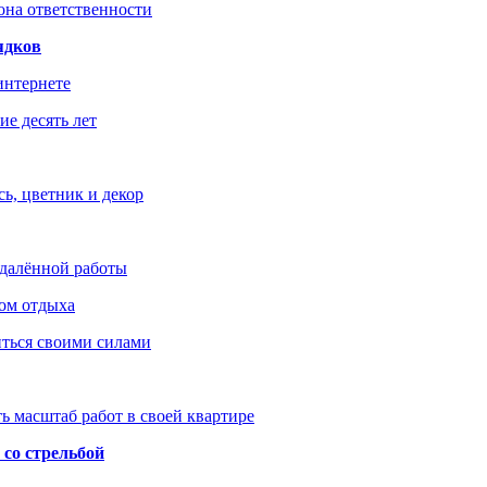
зона ответственности
ядков
интернете
е десять лет
ь, цветник и декор
удалённой работы
ом отдыха
иться своими силами
ь масштаб работ в своей квартире
со стрельбой