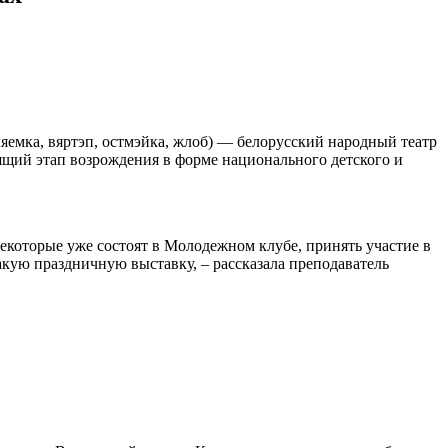
атляемка, вяртэп, остмэйка, жлоб) — белорусский народный театр
ящий этап возрождения в форме национального детского и
некоторые уже состоят в Молодежном клубе, принять участие в
акую праздничную выставку, – рассказала преподаватель