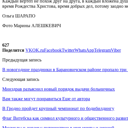
Каждый вертеп не похож друг на друга, в каждый вложена душ
время Рождества Христова, время добрых дел, потому заодно 
Ольга ШАРАПО
Фото Марины АЛЕШКЕВИЧ
627
Поделится
VK
OK.ru
Facebook
Twitter
WhatsApp
Telegram
Viber
Предыдущая запись
В новогодние праздники в Барановичском районе пропало три 
Следующая запись
Минздрав разъяснил новый порядок выдачи больничных
Вам также могут понравиться
Еще от автора
В Гродно пройдет крупный чемпионат по бодибилдингу
Флаг Витебска как символ культурного и общественного разв
Мюзиклы и дорамы: путешествие в мир мечты и эмоций