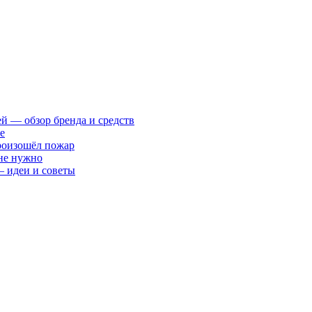
ей — обзор бренда и средств
е
произошёл пожар
 не нужно
— идеи и советы