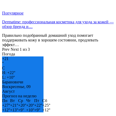
Популярное
Dermatime: профессиональная косметика для ухода за кожей —
обзор бренда и…
Правильно подобранный домашний уход помогает
поддерживать кожу в хорошем состоянии, продлевать
эффект…
Prev
Next
1 из 3
Погода
+
21
°
C
H:
+
22°
L:
+
10°
Барановичи
Воскресенье, 09
Август
Прогноз на неделю
Пн
Вт
Ср
Чт
Пт
Сб
+
27°
+
21°
+
20°
+
20°
+
22°
+
25°
+
12°
+
13°
+
9°
+
10°
+
9°
+
12°