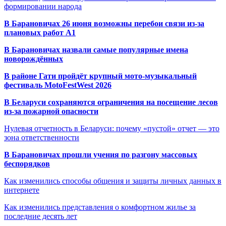
формировании народа
В Барановичах 26 июня возможны перебои связи из-за
плановых работ A1
В Барановичах назвали самые популярные имена
новорождённых
В районе Гати пройдёт крупный мото-музыкальный
фестиваль MotoFestWest 2026
В Беларуси сохраняются ограничения на посещение лесов
из-за пожарной опасности
Нулевая отчетность в Беларуси: почему «пустой» отчет — это
зона ответственности
В Барановичах прошли учения по разгону массовых
беспорядков
Как изменились способы общения и защиты личных данных в
интернете
Как изменились представления о комфортном жилье за
последние десять лет