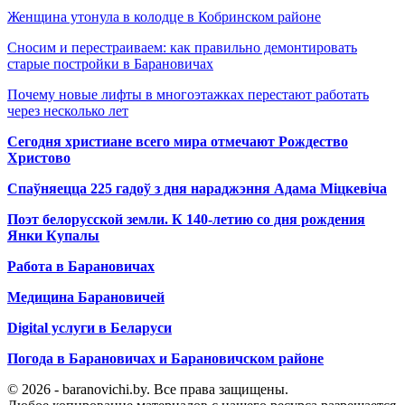
Женщина утонула в колодце в Кобринском районе
Сносим и перестраиваем: как правильно демонтировать
старые постройки в Барановичах
Почему новые лифты в многоэтажках перестают работать
через несколько лет
Сегодня христиане всего мира отмечают Рождество
Христово
Спаўняецца 225 гадоў з дня нараджэння Адама Міцкевіча
Поэт белорусской земли. К 140-летию со дня рождения
Янки Купалы
Работа в Барановичах
Медицина Барановичей
Digital услуги в Беларуси
Погода в Барановичах и Барановичском районе
© 2026 - baranovichi.by. Все права защищены.