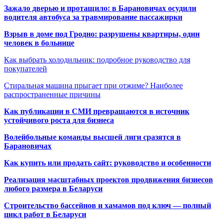
Зажало дверью и протащило: в Барановичах осудили
водителя автобуса за травмирование пассажирки
Взрыв в доме под Гродно: разрушены квартиры, один
человек в больнице
Как выбрать холодильник: подробное руководство для
покупателей
Стиральная машина прыгает при отжиме? Наиболее
распространенные причины
Как публикации в СМИ превращаются в источник
устойчивого роста для бизнеса
Волейбольные команды высшей лиги сразятся в
Барановичах
Как купить или продать сайт: руководство и особенности
Реализация масштабных проектов продвижения бизнесов
любого размера в Беларуси
Строительство бассейнов и хамамов под ключ — полный
цикл работ в Беларуси