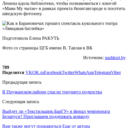
Ленина вдоль библиотеки, чтобы познакомиться с книгой
«Мама Му чытае» в рамках проекта #книгавгороде и посетить
шведскую фотозону.
Подготовила Елена РАКУТЬ
Фото со страницы ЦГБ имени В. Тавлая в ВК
Источник:
nashkraj.by
789
Поделится
VK
OK.ru
Facebook
Twitter
WhatsApp
Telegram
Viber
Предыдущая запись
В Пружанском районе спасли тонущего подростка
Следующая запись
Выйдет ли «Текстильщик-БарГУ» в финал чемпионата
Беларуси? Приглашаем поддержать команду
Вам также могут понравиться
Еще от автора