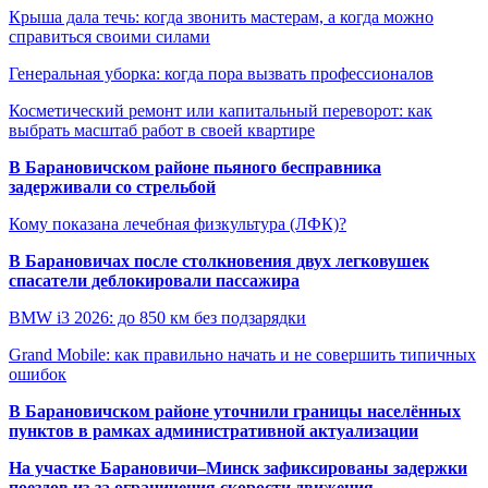
Крыша дала течь: когда звонить мастерам, а когда можно
справиться своими силами
Генеральная уборка: когда пора вызвать профессионалов
Косметический ремонт или капитальный переворот: как
выбрать масштаб работ в своей квартире
В Барановичском районе пьяного бесправника
задерживали со стрельбой
Кому показана лечебная физкультура (ЛФК)?
В Барановичах после столкновения двух легковушек
спасатели деблокировали пассажира
BMW i3 2026: до 850 км без подзарядки
Grand Mobile: как правильно начать и не совершить типичных
ошибок
В Барановичском районе уточнили границы населённых
пунктов в рамках административной актуализации
На участке Барановичи–Минск зафиксированы задержки
поездов из-за ограничения скорости движения