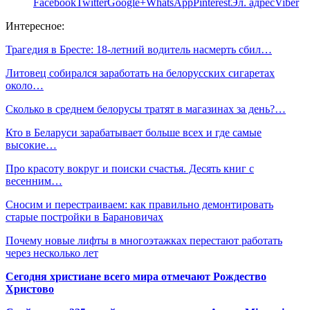
Facebook
Twitter
Google+
WhatsApp
Pinterest
Эл. адрес
Viber
Интересное:
Трагедия в Бресте: 18-летний водитель насмерть сбил…
Литовец собирался заработать на белорусских сигаретах
около…
Сколько в среднем белорусы тратят в магазинах за день?…
Кто в Беларуси зарабатывает больше всех и где самые
высокие…
Про красоту вокруг и поиски счастья. Десять книг с
весенним…
Сносим и перестраиваем: как правильно демонтировать
старые постройки в Барановичах
Почему новые лифты в многоэтажках перестают работать
через несколько лет
Сегодня христиане всего мира отмечают Рождество
Христово