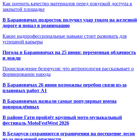
Как оценить качество материалов перед покупкой доступа к
закрытой площадке
В Барановичах подросток получил удар током на железной
дороге и попал в реанимацию
Какие надпрофессиональные навыки стоит развивать для
успешной карьеры
Погода в Барановичах на 25 июня: переменная облачность
и дожди
Происхождение белорусов: что антропология рассказывает о
формировании народа
В Барановичах 26 июня возможны перебои связи из-за
плановых работ A1
В Барановичах назвали самые популярные имена
новорождённых
В районе Гати пройдёт крупный мото-музыкальный
фестиваль MotoFestWest 2026
В Беларуси сохраняются ограничения на посещение лесов
из-за пожарной опасности