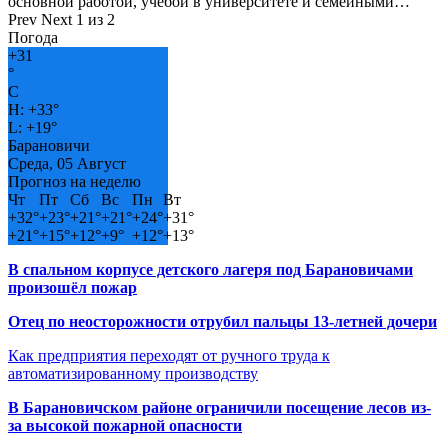
основной работой, учёбой в университете и семейными…
Prev
Next
1 из 2
Погода
+
31
°
C
H:
+
33°
L:
+
19°
Барановичи
Среда, 05 Август
Прогноз на неделю
Чт
Пт
Сб
Вс
Пн
Вт
+
32°
+
23°
+
21°
+
21°
+
24°
+
31°
+
21°
+
15°
+
12°
+
9°
+
12°
+
13°
В спальном корпусе детского лагеря под Барановичами
произошёл пожар
Отец по неосторожности отрубил пальцы 13-летней дочери
Как предприятия переходят от ручного труда к
автоматизированному производству
В Барановичском районе ограничили посещение лесов из-
за высокой пожарной опасности