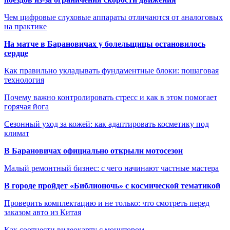
Чем цифровые слуховые аппараты отличаются от аналоговых
на практике
На матче в Барановичах у болельщицы остановилось
сердце
Как правильно укладывать фундаментные блоки: пошаговая
технология
Почему важно контролировать стресс и как в этом помогает
горячая йога
Сезонный уход за кожей: как адаптировать косметику под
климат
В Барановичах официально открыли мотосезон
Малый ремонтный бизнес: с чего начинают частные мастера
В городе пройдет «Библионочь» с космической тематикой
Проверить комплектацию и не только: что смотреть перед
заказом авто из Китая
Как соотнести видеокарту с монитором