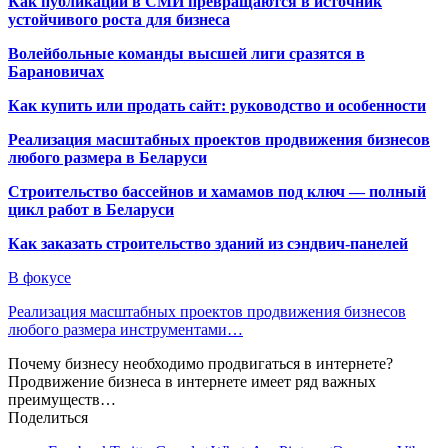
Как публикации в СМИ превращаются в источник
устойчивого роста для бизнеса
Волейбольные команды высшей лиги сразятся в
Барановичах
Как купить или продать сайт: руководство и особенности
Реализация масштабных проектов продвижения бизнесов
любого размера в Беларуси
Строительство бассейнов и хамамов под ключ — полный
цикл работ в Беларуси
Как заказать строительство зданий из сэндвич-панелей
В фокусе
Реализация масштабных проектов продвижения бизнесов
любого размера инструментами…
Почему бизнесу необходимо продвигаться в интернете?
Продвижение бизнеса в интернете имеет ряд важных
преимуществ…
Поделиться