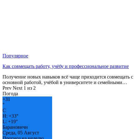
Популярное
Как совмещать работу, учёбу и профессиональное развитие
Получение новых навыков всё чаще приходится совмещать с
основной работой, учёбой в университете и семейными…
Prev
Next
1 из 2
Погода
+
31
°
C
H:
+
33°
L:
+
19°
Барановичи
Среда, 05 Август
Прогноз на неделю