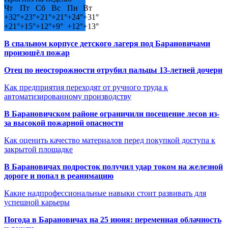
Чт
Пт
Сб
Вс
Пн
Вт
+
32°
+
23°
+
21°
+
21°
+
24°
+
31°
+
21°
+
15°
+
12°
+
9°
+
12°
+
13°
В спальном корпусе детского лагеря под Барановичами
произошёл пожар
Отец по неосторожности отрубил пальцы 13-летней дочери
Как предприятия переходят от ручного труда к
автоматизированному производству
В Барановичском районе ограничили посещение лесов из-
за высокой пожарной опасности
Как оценить качество материалов перед покупкой доступа к
закрытой площадке
В Барановичах подросток получил удар током на железной
дороге и попал в реанимацию
Какие надпрофессиональные навыки стоит развивать для
успешной карьеры
Погода в Барановичах на 25 июня: переменная облачность