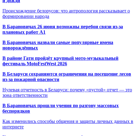
и дожди
Происхождение белорусов: что антропология рассказывает о
формировании народа
В Барановичах 26 июня возможны перебои связи из-за
плановых работ A1
В Барановичах назвали самые популярные имена
новорождённых
В районе Гати пройдёт крупный мото-музыкальный
фестиваль MotoFestWest 2026
В Беларуси сохраняются ограничения на посещение лесов
из-за пожарной опасности
Нулевая отчетность в Беларуси: почему «пустой» отчет — это
зона ответственности
В Барановичах прошли учения по разгону массовых
беспорядков
Как изменились способы общения и защиты личных данных в
интернете