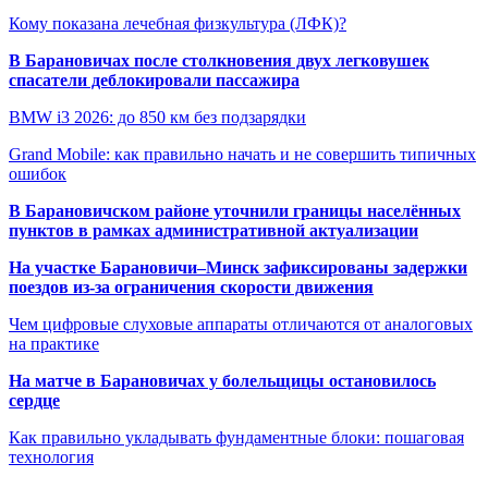
Кому показана лечебная физкультура (ЛФК)?
В Барановичах после столкновения двух легковушек
спасатели деблокировали пассажира
BMW i3 2026: до 850 км без подзарядки
Grand Mobile: как правильно начать и не совершить типичных
ошибок
В Барановичском районе уточнили границы населённых
пунктов в рамках административной актуализации
На участке Барановичи–Минск зафиксированы задержки
поездов из-за ограничения скорости движения
Чем цифровые слуховые аппараты отличаются от аналоговых
на практике
На матче в Барановичах у болельщицы остановилось
сердце
Как правильно укладывать фундаментные блоки: пошаговая
технология