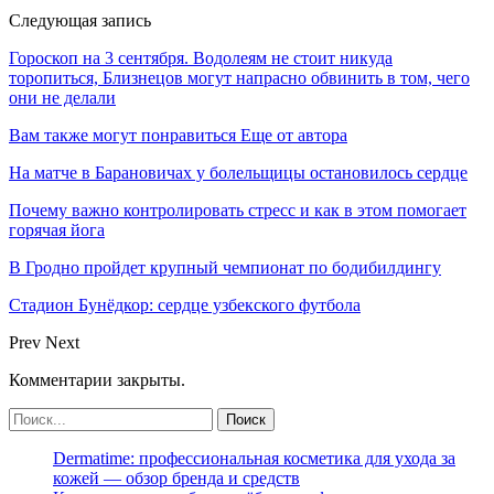
Следующая запись
Гороскоп на 3 сентября. Водолеям не стоит никуда
торопиться, Близнецов могут напрасно обвинить в том, чего
они не делали
Вам также могут понравиться
Еще от автора
На матче в Барановичах у болельщицы остановилось сердце
Почему важно контролировать стресс и как в этом помогает
горячая йога
В Гродно пройдет крупный чемпионат по бодибилдингу
Стадион Бунёдкор: сердце узбекского футбола
Prev
Next
Комментарии закрыты.
Dermatime: профессиональная косметика для ухода за
кожей — обзор бренда и средств