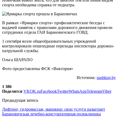
Новичкам важно знать, что для занятий тем или иным видом
спорта необходима справка от педиатра.
В рамках «Ярмарки спорта» профилактические беседы с
выдачей памяток с правилами дорожного движения провели
сотрудники отдела ГАИ Барановичского ГОВД.
1 сентября возле общеобразовательных учреждений
контролировали пешеходные переходы инспекторы дорожно-
патрульной службы.
Ольга ШАРАПО
Фото предоставлены ФСК «Виктория»
Источник:
nashkraj.by
1 386
Поделится
VK
OK.ru
Facebook
Twitter
WhatsApp
Telegram
Viber
Предыдущая запись
Лифтинг, гидромассаж, маникюр: свои услуги разыграет
Барановичская лечебно-консультативная поликлиника