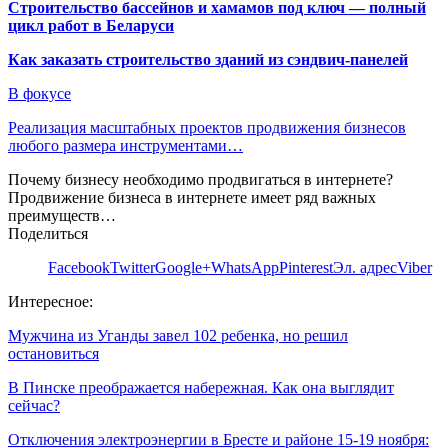
Строительство бассейнов и хамамов под ключ — полный
цикл работ в Беларуси
Как заказать строительство зданий из сэндвич-панелей
В фокусе
Реализация масштабных проектов продвижения бизнесов
любого размера инструментами…
Почему бизнесу необходимо продвигаться в интернете?
Продвижение бизнеса в интернете имеет ряд важных
преимуществ…
Поделиться
Facebook
Twitter
Google+
WhatsApp
Pinterest
Эл. адрес
Viber
Интересное:
Мужчина из Уганды завел 102 ребенка, но решил
остановиться
В Пинске преображается набережная. Как она выглядит
сейчас?
Отключения электроэнергии в Бресте и районе 15-19 ноября: