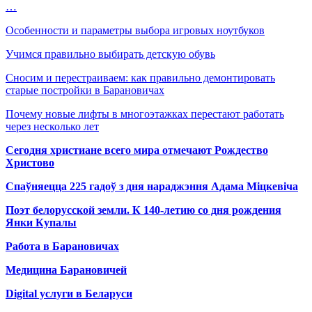
…
Особенности и параметры выбора игровых ноутбуков
Учимся правильно выбирать детскую обувь
Сносим и перестраиваем: как правильно демонтировать
старые постройки в Барановичах
Почему новые лифты в многоэтажках перестают работать
через несколько лет
Сегодня христиане всего мира отмечают Рождество
Христово
Спаўняецца 225 гадоў з дня нараджэння Адама Міцкевіча
Поэт белорусской земли. К 140-летию со дня рождения
Янки Купалы
Работа в Барановичах
Медицина Барановичей
Digital услуги в Беларуси