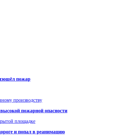
оизошёл пожар
анному производству
а высокой пожарной опасности
акрытой площадке
дороге и попал в реанимацию