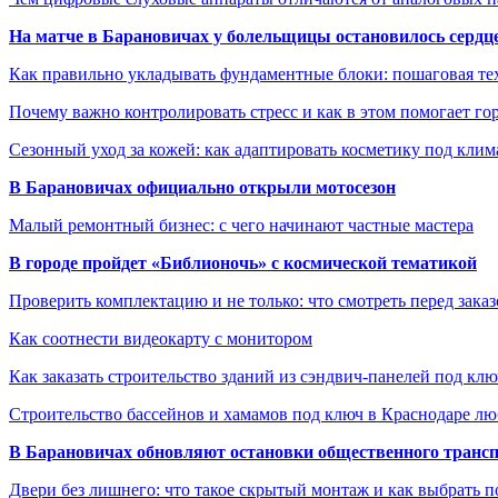
На матче в Барановичах у болельщицы остановилось сердц
Как правильно укладывать фундаментные блоки: пошаговая те
Почему важно контролировать стресс и как в этом помогает гор
Сезонный уход за кожей: как адаптировать косметику под клим
В Барановичах официально открыли мотосезон
Малый ремонтный бизнес: с чего начинают частные мастера
В городе пройдет «Библионочь» с космической тематикой
Проверить комплектацию и не только: что смотреть перед заказ
Как соотнести видеокарту с монитором
Как заказать строительство зданий из сэндвич-панелей под кл
Строительство бассейнов и хамамов под ключ в Краснодаре л
В Барановичах обновляют остановки общественного транс
Двери без лишнего: что такое скрытый монтаж и как выбрать 