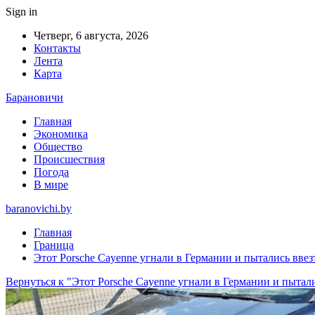
Sign in
Четверг, 6 августа, 2026
Контакты
Лента
Карта
Барановичи
Главная
Экономика
Общество
Происшествия
Погода
В мире
baranovichi.by
Главная
Граница
Этот Porsche Cayenne угнали в Германии и пытались ввез
Вернуться к "Этот Porsche Cayenne угнали в Германии и пытали