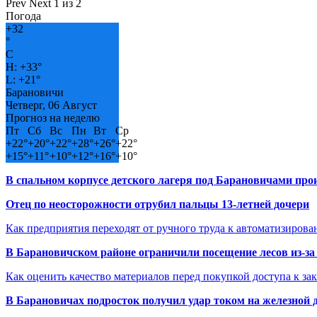
Prev
Next
1 из 2
Погода
+
32
°
C
H:
+
33°
L:
+
21°
Барановичи
Четверг, 06 Август
Прогноз на неделю
Пт
Сб
Вс
Пн
Вт
Ср
+
22°
+
20°
+
22°
+
28°
+
26°
+
22°
+
15°
+
11°
+
10°
+
12°
+
16°
+
10°
В спальном корпусе детского лагеря под Барановичами пр
Отец по неосторожности отрубил пальцы 13-летней дочери
Как предприятия переходят от ручного труда к автоматизиров
В Барановичском районе ограничили посещение лесов из-з
Как оценить качество материалов перед покупкой доступа к з
В Барановичах подросток получил удар током на железной 