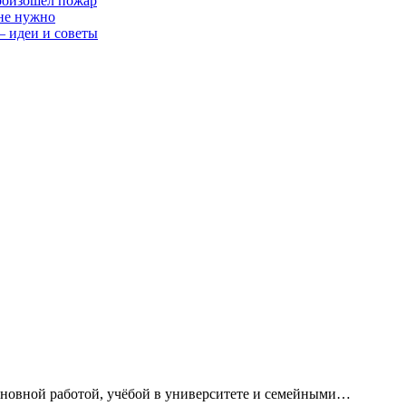
произошёл пожар
 не нужно
— идеи и советы
сновной работой, учёбой в университете и семейными…