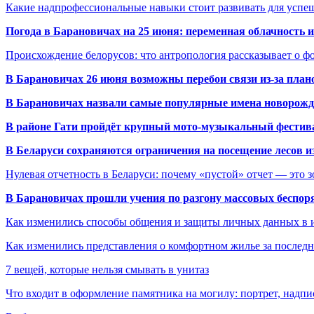
Какие надпрофессиональные навыки стоит развивать для успе
Погода в Барановичах на 25 июня: переменная облачность 
Происхождение белорусов: что антропология рассказывает о 
В Барановичах 26 июня возможны перебои связи из-за план
В Барановичах назвали самые популярные имена новорож
В районе Гати пройдёт крупный мото-музыкальный фестива
В Беларуси сохраняются ограничения на посещение лесов и
Нулевая отчетность в Беларуси: почему «пустой» отчет — это 
В Барановичах прошли учения по разгону массовых беспор
Как изменились способы общения и защиты личных данных в 
Как изменились представления о комфортном жилье за последни
7 вещей, которые нельзя смывать в унитаз
Что входит в оформление памятника на могилу: портрет, надпис