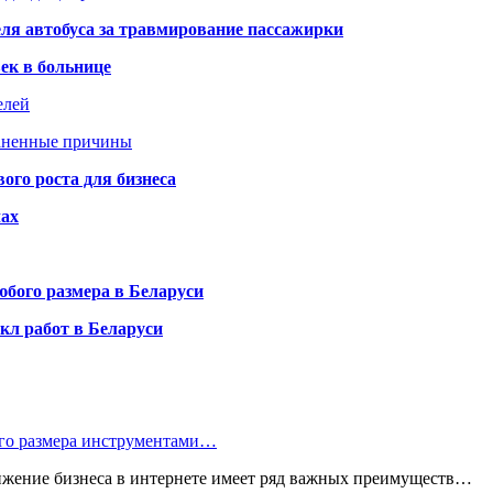
ля автобуса за травмирование пассажирки
ек в больнице
елей
раненные причины
го роста для бизнеса
чах
бого размера в Беларуси
кл работ в Беларуси
ого размера инструментами…
ижение бизнеса в интернете имеет ряд важных преимуществ…