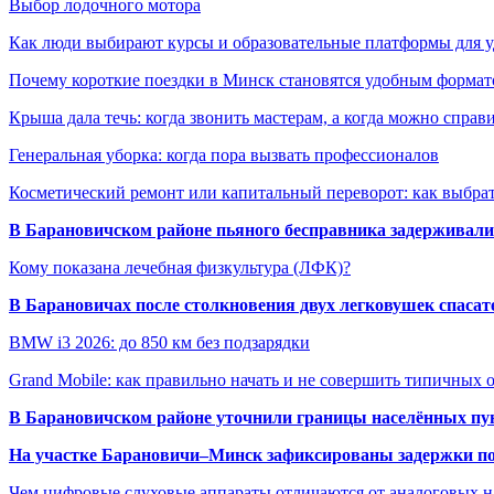
Выбор лодочного мотора
Как люди выбирают курсы и образовательные платформы для 
Почему короткие поездки в Минск становятся удобным формат
Крыша дала течь: когда звонить мастерам, а когда можно справ
Генеральная уборка: когда пора вызвать профессионалов
Косметический ремонт или капитальный переворот: как выбрат
В Барановичском районе пьяного бесправника задерживали 
Кому показана лечебная физкультура (ЛФК)?
В Барановичах после столкновения двух легковушек спаса
BMW i3 2026: до 850 км без подзарядки
Grand Mobile: как правильно начать и не совершить типичных
В Барановичском районе уточнили границы населённых пу
На участке Барановичи–Минск зафиксированы задержки пое
Чем цифровые слуховые аппараты отличаются от аналоговых н