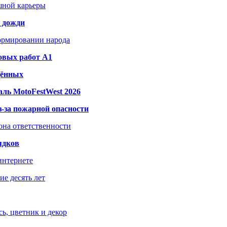
шной карьеры
и дожди
формировании народа
овых работ A1
дённых
ль MotoFestWest 2026
з-за пожарной опасности
зона ответственности
ядков
интернете
е десять лет
ь, цветник и декор