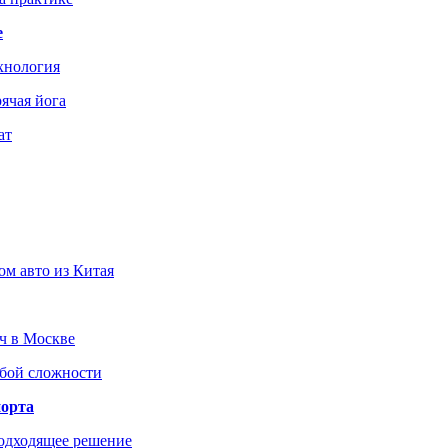
е
хнология
ячая йога
ат
ом авто из Китая
юч в Москве
юбой сложности
порта
подходящее решение