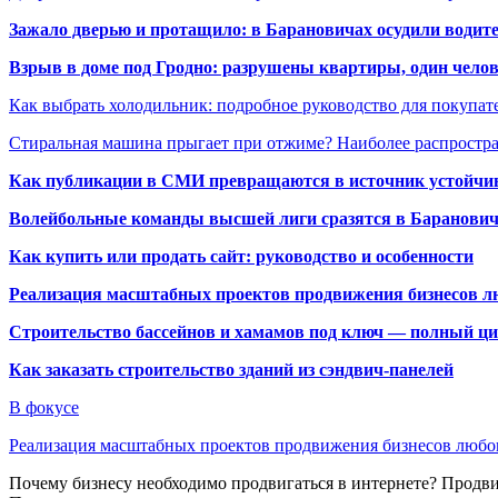
Зажало дверью и протащило: в Барановичах осудили водите
Взрыв в доме под Гродно: разрушены квартиры, один челов
Как выбрать холодильник: подробное руководство для покупат
Стиральная машина прыгает при отжиме? Наиболее распрост
Как публикации в СМИ превращаются в источник устойчиво
Волейбольные команды высшей лиги сразятся в Баранови
Как купить или продать сайт: руководство и особенности
Реализация масштабных проектов продвижения бизнесов лю
Строительство бассейнов и хамамов под ключ — полный ци
Как заказать строительство зданий из сэндвич-панелей
В фокусе
Реализация масштабных проектов продвижения бизнесов люб
Почему бизнесу необходимо продвигаться в интернете? Продв