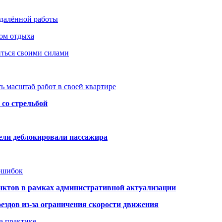
удалённой работы
ом отдыха
иться своими силами
ь масштаб работ в своей квартире
со стрельбой
тели деблокировали пассажира
 ошибок
нктов в рамках административной актуализации
здов из-за ограничения скорости движения
а практике