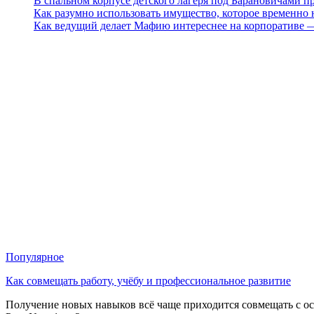
В спальном корпусе детского лагеря под Барановичами 
Как разумно использовать имущество, которое временно
Как ведущий делает Мафию интереснее на корпоративе 
Популярное
Как совмещать работу, учёбу и профессиональное развитие
Получение новых навыков всё чаще приходится совмещать с о