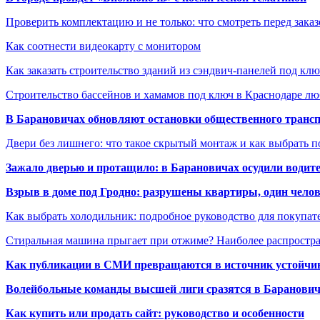
Проверить комплектацию и не только: что смотреть перед заказ
Как соотнести видеокарту с монитором
Как заказать строительство зданий из сэндвич-панелей под кл
Строительство бассейнов и хамамов под ключ в Краснодаре л
В Барановичах обновляют остановки общественного транс
Двери без лишнего: что такое скрытый монтаж и как выбрать 
Зажало дверью и протащило: в Барановичах осудили водите
Взрыв в доме под Гродно: разрушены квартиры, один челов
Как выбрать холодильник: подробное руководство для покупат
Стиральная машина прыгает при отжиме? Наиболее распрост
Как публикации в СМИ превращаются в источник устойчиво
Волейбольные команды высшей лиги сразятся в Баранови
Как купить или продать сайт: руководство и особенности