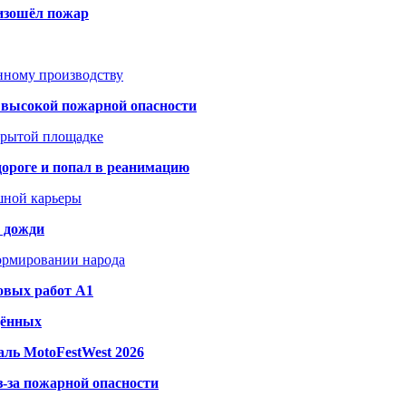
оизошёл пожар
анному производству
а высокой пожарной опасности
акрытой площадке
дороге и попал в реанимацию
шной карьеры
и дожди
формировании народа
овых работ A1
дённых
ль MotoFestWest 2026
з-за пожарной опасности