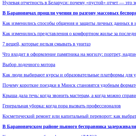
Нулевая отчетность в Беларуси: почему «пустой» отчет — это 
В Барановичах прошли учения по разгону массовых беспор
Как изменились способы общения и защиты личных данных в 
Как изменились представления о комфортном жилье за последни
7 вещей, которые нельзя смывать в унитаз
Что входит в оформление памятника на могилу: портрет, надпис
Выбор лодочного мотора
Как люди выбирают курсы и образовательные платформы для 
Почему короткие поездки в Минск становятся удобным формат
Крыша дала течь: когда звонить мастерам, а когда можно справ
Генеральная уборка: когда пора вызвать профессионалов
Косметический ремонт или капитальный переворот: как выбрат
В Барановичском районе пьяного бесправника задерживали 