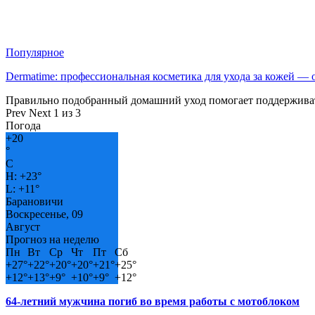
Популярное
Dermatime: профессиональная косметика для ухода за кожей —
Правильно подобранный домашний уход помогает поддерживат
Prev
Next
1 из 3
Погода
+
20
°
C
H:
+
23°
L:
+
11°
Барановичи
Воскресенье, 09
Август
Прогноз на неделю
Пн
Вт
Ср
Чт
Пт
Сб
+
27°
+
22°
+
20°
+
20°
+
21°
+
25°
+
12°
+
13°
+
9°
+
10°
+
9°
+
12°
64-летний мужчина погиб во время работы с мотоблоком