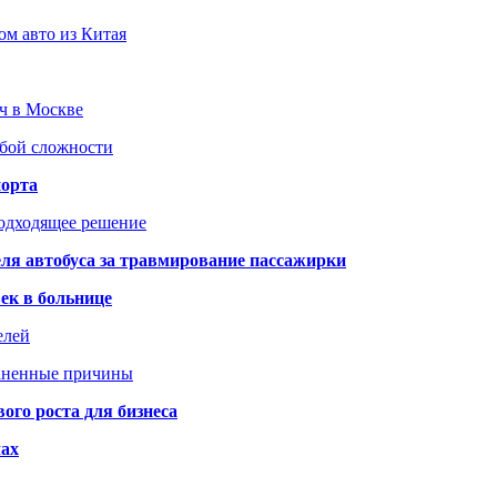
ом авто из Китая
юч в Москве
юбой сложности
порта
подходящее решение
ля автобуса за травмирование пассажирки
ек в больнице
елей
раненные причины
го роста для бизнеса
чах