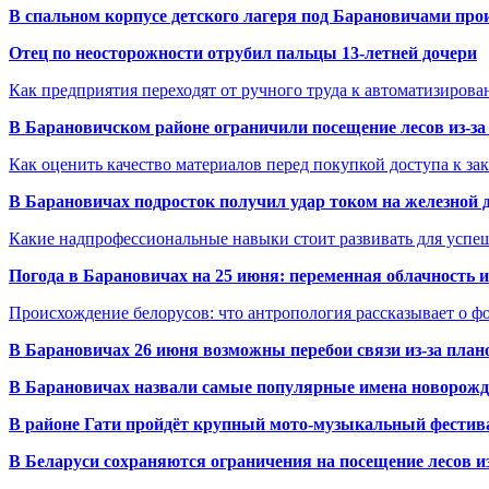
В спальном корпусе детского лагеря под Барановичами пр
Отец по неосторожности отрубил пальцы 13-летней дочери
Как предприятия переходят от ручного труда к автоматизиров
В Барановичском районе ограничили посещение лесов из-з
Как оценить качество материалов перед покупкой доступа к з
В Барановичах подросток получил удар током на железной 
Какие надпрофессиональные навыки стоит развивать для успе
Погода в Барановичах на 25 июня: переменная облачность 
Происхождение белорусов: что антропология рассказывает о 
В Барановичах 26 июня возможны перебои связи из-за план
В Барановичах назвали самые популярные имена новорож
В районе Гати пройдёт крупный мото-музыкальный фестива
В Беларуси сохраняются ограничения на посещение лесов и