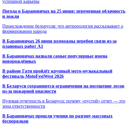
успешной карьеры
Погода в Барановичах на 25 июня: переменная облачность
и дожди
Происхождение белорусов: что антропология рассказывает о
формировании народа
В Барановичах 26 июня возможны перебои связи из-за
плановых работ A1
В Барановичах назвали самые популярные имена
новорождённых
В районе Гати пройдёт крупный мото-музыкальный
фестиваль MotoFestWest 2026
В Беларуси сохраняются ограничения на посещение лесов
из-за пожарной опасности
Нулевая отчетность в Беларуси: почему «пустой» отчет — это
зона ответственности
В Барановичах прошли учения по разгону массовых
беспорядков