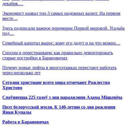
декабря.…
Экономист назвал топ-3 самых надежных валют. На первом
месте…
Здесь подписали важное перемирие Первой мировой. Усадьба
под…
Семейный капитал вырос: кому его дадут и на что можно…
Сносим и перестраиваем: как правильно демонтировать
старые постройки в Барановичах
Почему новые лифты в многоэтажках перестают работать
через несколько лет
Сегодня христиане всего мира отмечают Рождество
Христово
Спаўняецца 225 гадоў з дня нараджэння Адама Міцкевіча
Поэт белорусской земли. К 140-летию со дня рождения
Янки Купалы
Работа в Барановичах