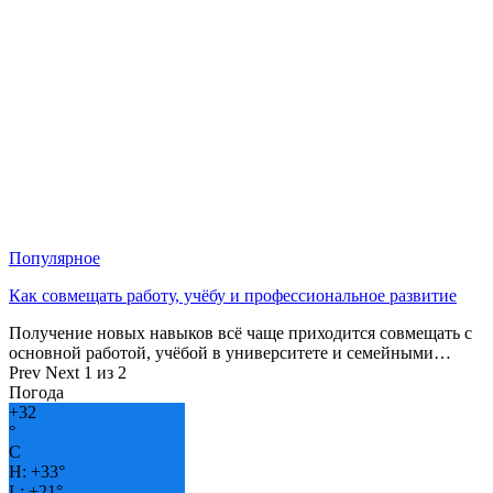
Популярное
Как совмещать работу, учёбу и профессиональное развитие
Получение новых навыков всё чаще приходится совмещать с
основной работой, учёбой в университете и семейными…
Prev
Next
1 из 2
Погода
+
32
°
C
H:
+
33°
L:
+
21°