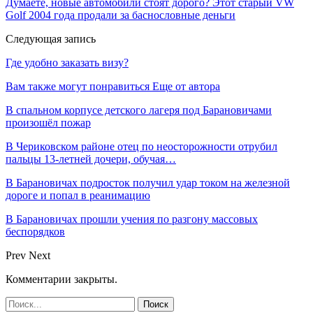
Думаете, новые автомобили стоят дорого? Этот старый VW
Golf 2004 года продали за баснословные деньги
Следующая запись
Где удобно заказать визу?
Вам также могут понравиться
Еще от автора
В спальном корпусе детского лагеря под Барановичами
произошёл пожар
В Чериковском районе отец по неосторожности отрубил
пальцы 13-летней дочери, обучая…
В Барановичах подросток получил удар током на железной
дороге и попал в реанимацию
В Барановичах прошли учения по разгону массовых
беспорядков
Prev
Next
Комментарии закрыты.