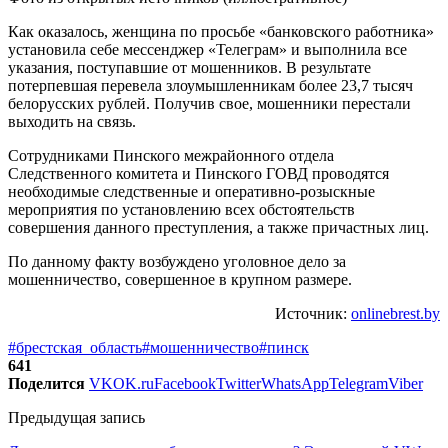
Как оказалось, женщина по просьбе «банковского работника»
установила себе мессенджер «Телеграм» и выполнила все
указания, поступавшие от мошенников. В результате
потерпевшая перевела злоумышленникам более 23,7 тысяч
белорусских рублей. Получив свое, мошенники перестали
выходить на связь.
Сотрудниками Пинского межрайонного отдела
Следственного комитета и Пинского ГОВД проводятся
необходимые следственные и оперативно-розыскные
мероприятия по установлению всех обстоятельств
совершения данного преступления, а также причастных лиц.
По данному факту возбуждено уголовное дело за
мошенничество, совершенное в крупном размере.
Источник:
onlinebrest.by
#брестская_область
#мошенничество
#пинск
641
Поделится
VK
OK.ru
Facebook
Twitter
WhatsApp
Telegram
Viber
Предыдущая запись