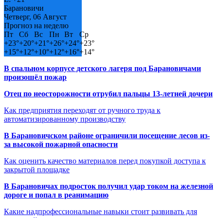
Барановичи
Четверг, 06 Август
Прогноз на неделю
Пт
Сб
Вс
Пн
Вт
Ср
+
23°
+
20°
+
21°
+
26°
+
24°
+
23°
+
15°
+
12°
+
10°
+
12°
+
16°
+
14°
В спальном корпусе детского лагеря под Барановичами
произошёл пожар
Отец по неосторожности отрубил пальцы 13-летней дочери
Как предприятия переходят от ручного труда к
автоматизированному производству
В Барановичском районе ограничили посещение лесов из-
за высокой пожарной опасности
Как оценить качество материалов перед покупкой доступа к
закрытой площадке
В Барановичах подросток получил удар током на железной
дороге и попал в реанимацию
Какие надпрофессиональные навыки стоит развивать для