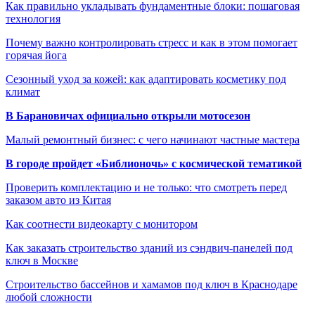
Как правильно укладывать фундаментные блоки: пошаговая
технология
Почему важно контролировать стресс и как в этом помогает
горячая йога
Сезонный уход за кожей: как адаптировать косметику под
климат
В Барановичах официально открыли мотосезон
Малый ремонтный бизнес: с чего начинают частные мастера
В городе пройдет «Библионочь» с космической тематикой
Проверить комплектацию и не только: что смотреть перед
заказом авто из Китая
Как соотнести видеокарту с монитором
Как заказать строительство зданий из сэндвич-панелей под
ключ в Москве
Строительство бассейнов и хамамов под ключ в Краснодаре
любой сложности