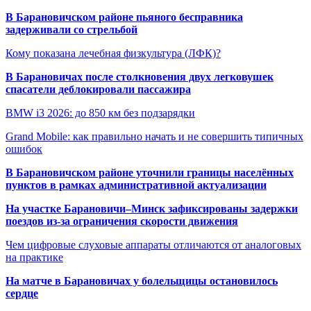
В Барановичском районе пьяного бесправника
задерживали со стрельбой
Кому показана лечебная физкультура (ЛФК)?
В Барановичах после столкновения двух легковушек
спасатели деблокировали пассажира
BMW i3 2026: до 850 км без подзарядки
Grand Mobile: как правильно начать и не совершить типичных
ошибок
В Барановичском районе уточнили границы населённых
пунктов в рамках административной актуализации
На участке Барановичи–Минск зафиксированы задержки
поездов из-за ограничения скорости движения
Чем цифровые слуховые аппараты отличаются от аналоговых
на практике
На матче в Барановичах у болельщицы остановилось
сердце