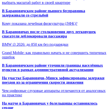
выбрать масштаб работ в своей квартире
В Барановичском районе пьяного бесправника
задерживали со стрельбой
Кому показана лечебная физкультура (ЛФК)?
В Барановичах после столкновения двух легковушек
спасатели деблокировали пассажира
BMW i3 2026: до 850 км без подзарядки
Grand Mobile: как правильно начать и не совершить типичных
ошибок
В Барановичском районе уточнили границы населённых
пунктов в рамках административной актуализации
На участке Барановичи–Минск зафиксированы задержки
поездов из-за ограничения скорости движения
Чем цифровые слуховые аппараты отличаются от аналоговых
на практике
На матче в Барановичах у болельщицы остановилось
сердце