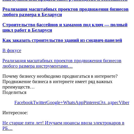
Реализация масштабных проектов продвижения бизнесов
любого размера в Беларуси
Строительство бассейнов и хамамов под ключ — полный
цикл работ в Беларуси
Как заказать строительство зданий из сэндвич-панелей
В фокусе
Реализация масштабных проектов продвижения бизнесов
любого размера инструментами…
Почему бизнесу необходимо продвигаться в интернете?
Продвижение бизнеса в интернете имеет ряд важных
преимуществ…
Поделиться
Facebook
Twitter
Google+
WhatsApp
Pinterest
Эл. адрес
Viber
Интересное:
Не старше пяти лет! Изучаем нюансы ввоза электрокаров в
РБ…