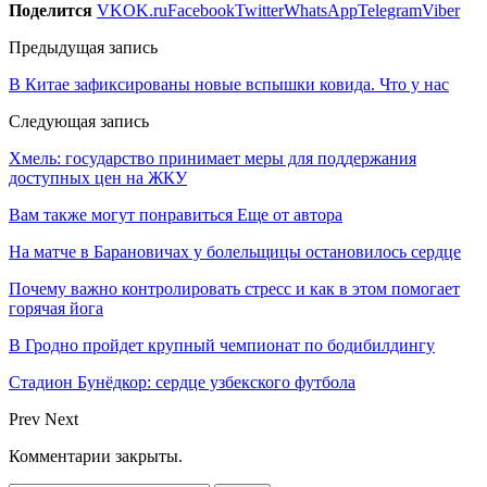
Поделится
VK
OK.ru
Facebook
Twitter
WhatsApp
Telegram
Viber
Предыдущая запись
В Китае зафиксированы новые вспышки ковида. Что у нас
Следующая запись
Хмель: государство принимает меры для поддержания
доступных цен на ЖКУ
Вам также могут понравиться
Еще от автора
На матче в Барановичах у болельщицы остановилось сердце
Почему важно контролировать стресс и как в этом помогает
горячая йога
В Гродно пройдет крупный чемпионат по бодибилдингу
Стадион Бунёдкор: сердце узбекского футбола
Prev
Next
Комментарии закрыты.