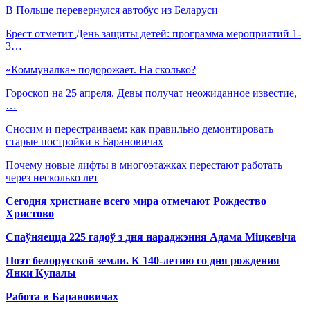
В Польше перевернулся автобус из Беларуси
Брест отметит День защиты детей: программа мероприятий 1-
3…
«Коммуналка» подорожает. На сколько?
Гороскоп на 25 апреля. Девы получат неожиданное известие,
…
Сносим и перестраиваем: как правильно демонтировать
старые постройки в Барановичах
Почему новые лифты в многоэтажках перестают работать
через несколько лет
Сегодня христиане всего мира отмечают Рождество
Христово
Спаўняецца 225 гадоў з дня нараджэння Адама Міцкевіча
Поэт белорусской земли. К 140-летию со дня рождения
Янки Купалы
Работа в Барановичах