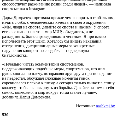
способствуют разжиганию розни среди людей», — написала
спортсменка в Instagram.
Дарья Домрачева призвала прежде чем говорить о глобальном,
начать с себя, с человеческих качеств и своего окружения.
«Мы, люди из спорта, давайте со спорта и начнем. У спорта
есть все шансы нести в мир МИР, объединять, а не
разъединять, быть справедливым и честным. Я призываю
использовать этот шанс. Хотелось бы видеть наказания,
отстранения, дисциплинарные меры за конкретные
нарушения конкретных людей», — подчеркнула
биатлонистка.
«Печально читать комментарии спортсменов,
поддерживающих подобные меры, спортсменов, кто жал
руки, хлопал по плечу, поздравлял друг друга при попадании
на пьедестал, обсуждал сложные моменты гонок,
соревновался плечом к плечу, а сегодня только пинает в спину
коллегу, чтобы вышвырнуть из борьбы. Давайте начнем с себя
самих, возможно, и мир вокруг тогда станет лучше», —
добавила Дарья Домрачева.
Источник:
nashkraj.by
530