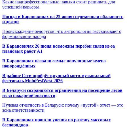
Какие надпрофессиональные навыки стоит развивать для
успешной карьеры
Погода в Барановичах на 25 июня: переменная облачность
и дожди
Происхождение белорусов: что антропология рассказывает о
формировании народа
В Барановичах 26 июня возможны перебои связи из-за
плановых работ A1
В Барановичах назвали самые популярные имена
новорождённых
В районе Гати пройдёт крупный мото-музыкальный
фестиваль MotoFestWest 2026
В Беларуси сохраняются ограничения на посещение лесов
из-за пожарной опасности
Нулевая отчетность в Беларуси: почему «пустой» отчет — это
зона ответственности
В Барановичах прошли учения по разгону массовых
беспорядков