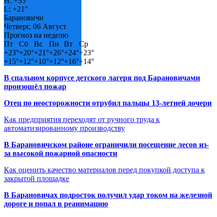
H:
+
33°
L:
+
21°
Барановичи
Четверг, 06 Август
Прогноз на неделю
Пт
Сб
Вс
Пн
Вт
Ср
+
23°
+
20°
+
21°
+
26°
+
24°
+
23°
+
15°
+
12°
+
10°
+
12°
+
16°
+
14°
В спальном корпусе детского лагеря под Барановичами
произошёл пожар
Отец по неосторожности отрубил пальцы 13-летней дочери
Как предприятия переходят от ручного труда к
автоматизированному производству
В Барановичском районе ограничили посещение лесов из-
за высокой пожарной опасности
Как оценить качество материалов перед покупкой доступа к
закрытой площадке
В Барановичах подросток получил удар током на железной
дороге и попал в реанимацию