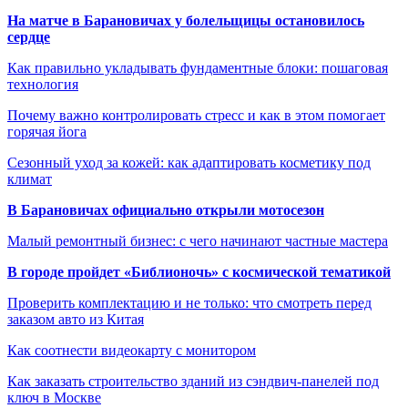
На матче в Барановичах у болельщицы остановилось
сердце
Как правильно укладывать фундаментные блоки: пошаговая
технология
Почему важно контролировать стресс и как в этом помогает
горячая йога
Сезонный уход за кожей: как адаптировать косметику под
климат
В Барановичах официально открыли мотосезон
Малый ремонтный бизнес: с чего начинают частные мастера
В городе пройдет «Библионочь» с космической тематикой
Проверить комплектацию и не только: что смотреть перед
заказом авто из Китая
Как соотнести видеокарту с монитором
Как заказать строительство зданий из сэндвич-панелей под
ключ в Москве