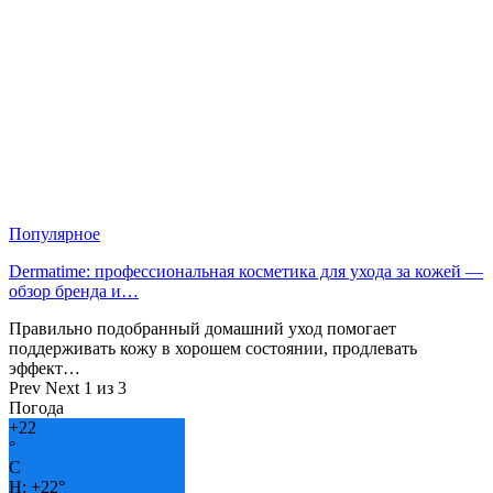
Популярное
Dermatime: профессиональная косметика для ухода за кожей —
обзор бренда и…
Правильно подобранный домашний уход помогает
поддерживать кожу в хорошем состоянии, продлевать
эффект…
Prev
Next
1 из 3
Погода
+
22
°
C
H:
+
22°