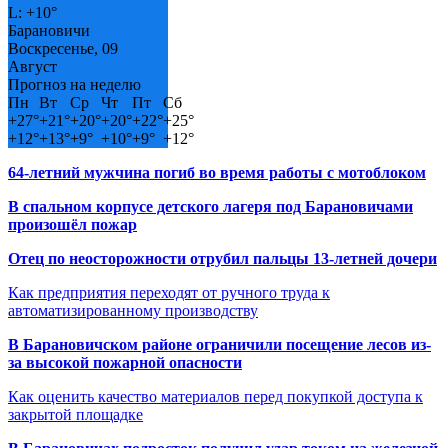
L:
+
10°
Барановичи
Воскресенье, 09
Август
Прогноз на неделю
Пн
Вт
Ср
Чт
Пт
Сб
+
27°
+
21°
+
20°
+
20°
+
22°
+
25°
+
12°
+
13°
+
9°
+
10°
+
9°
+
12°
64-летний мужчина погиб во время работы с мотоблоком
В спальном корпусе детского лагеря под Барановичами
произошёл пожар
Отец по неосторожности отрубил пальцы 13-летней дочери
Как предприятия переходят от ручного труда к
автоматизированному производству
В Барановичском районе ограничили посещение лесов из-
за высокой пожарной опасности
Как оценить качество материалов перед покупкой доступа к
закрытой площадке