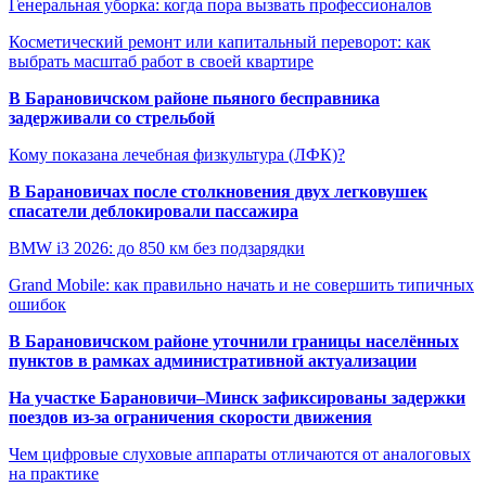
Генеральная уборка: когда пора вызвать профессионалов
Косметический ремонт или капитальный переворот: как
выбрать масштаб работ в своей квартире
В Барановичском районе пьяного бесправника
задерживали со стрельбой
Кому показана лечебная физкультура (ЛФК)?
В Барановичах после столкновения двух легковушек
спасатели деблокировали пассажира
BMW i3 2026: до 850 км без подзарядки
Grand Mobile: как правильно начать и не совершить типичных
ошибок
В Барановичском районе уточнили границы населённых
пунктов в рамках административной актуализации
На участке Барановичи–Минск зафиксированы задержки
поездов из-за ограничения скорости движения
Чем цифровые слуховые аппараты отличаются от аналоговых
на практике