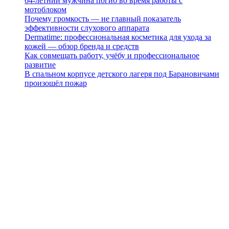
64-летний мужчина погиб во время работы с
мотоблоком
Почему громкость — не главный показатель
эффективности слухового аппарата
Dermatime: профессиональная косметика для ухода за
кожей — обзор бренда и средств
Как совмещать работу, учёбу и профессиональное
развитие
В спальном корпусе детского лагеря под Барановичами
произошёл пожар