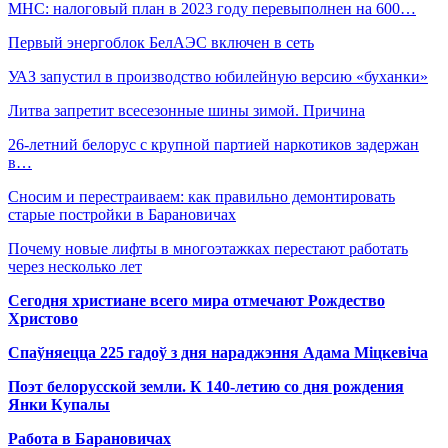
МНС: налоговый план в 2023 году перевыполнен на 600…
Первый энергоблок БелАЭС включен в сеть
УАЗ запустил в производство юбилейную версию «буханки»
Литва запретит всесезонные шины зимой. Причина
26-летний белорус с крупной партией наркотиков задержан
в…
Сносим и перестраиваем: как правильно демонтировать
старые постройки в Барановичах
Почему новые лифты в многоэтажках перестают работать
через несколько лет
Сегодня христиане всего мира отмечают Рождество
Христово
Спаўняецца 225 гадоў з дня нараджэння Адама Міцкевіча
Поэт белорусской земли. К 140-летию со дня рождения
Янки Купалы
Работа в Барановичах