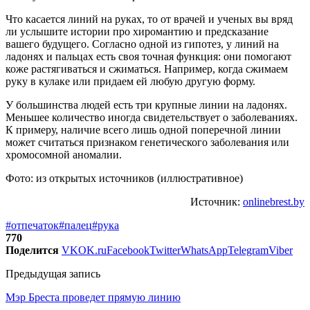
Что касается линий на руках, то от врачей и ученых вы вряд
ли услышите истории про хиромантию и предсказание
вашего будущего. Согласно одной из гипотез, у линий на
ладонях и пальцах есть своя точная функция: они помогают
коже растягиваться и сжиматься. Например, когда сжимаем
руку в кулаке или придаем ей любую другую форму.
У большинства людей есть три крупные линии на ладонях.
Меньшее количество иногда свидетельствует о заболеваниях.
К примеру, наличие всего лишь одной поперечной линии
может считаться признаком генетического заболевания или
хромосомной аномалии.
Фото: из открытых источников (иллюстративное)
Источник:
onlinebrest.by
#отпечаток
#палец
#рука
770
Поделится
VK
OK.ru
Facebook
Twitter
WhatsApp
Telegram
Viber
Предыдущая запись
Мэр Бреста проведет прямую линию