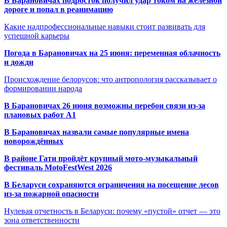
В Барановичах подросток получил удар током на железной
дороге и попал в реанимацию
Какие надпрофессиональные навыки стоит развивать для
успешной карьеры
Погода в Барановичах на 25 июня: переменная облачность
и дожди
Происхождение белорусов: что антропология рассказывает о
формировании народа
В Барановичах 26 июня возможны перебои связи из-за
плановых работ A1
В Барановичах назвали самые популярные имена
новорождённых
В районе Гати пройдёт крупный мото-музыкальный
фестиваль MotoFestWest 2026
В Беларуси сохраняются ограничения на посещение лесов
из-за пожарной опасности
Нулевая отчетность в Беларуси: почему «пустой» отчет — это
зона ответственности