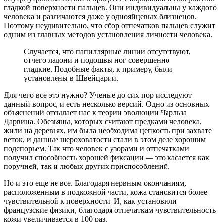
гладкой поверхности пальцев. Они индивидуальны у каждого
человека и различаются даже у однояйцевых близнецов.
Поэтому неудивительно, что сбор отпечатков пальцев служит
одним из главных методов установления личности человека.
Случается, что папиллярные линии отсутствуют,
отчего ладони и подошвы ног совершенно
гладкие. Подобные факты, к примеру, были
установлены в Швейцарии.
Для чего все это нужно? Ученые до сих пор исследуют
данный вопрос, и есть несколько версий. Одно из основных
объяснений отсылает нас к теории эволюции Чарльза
Дарвина. Обезьяны, которых считают предками человека,
жили на деревьях, им была необходима цепкость при захвате
веток, и данные шероховатости стали в этом деле хорошим
подспорьем. Так что человек с узорами и отпечатками
получил способность хорошей фиксации
—
это касается как
поручней, так и любых других приспособлений.
Но и это еще не все. Благодаря нервным окончаниям,
расположенным в подкожной части, кожа становится более
чувствительной к поверхности. И, как установили
французские физики, благодаря отпечаткам чувствительность
кожи увеличивается в 100 раз.