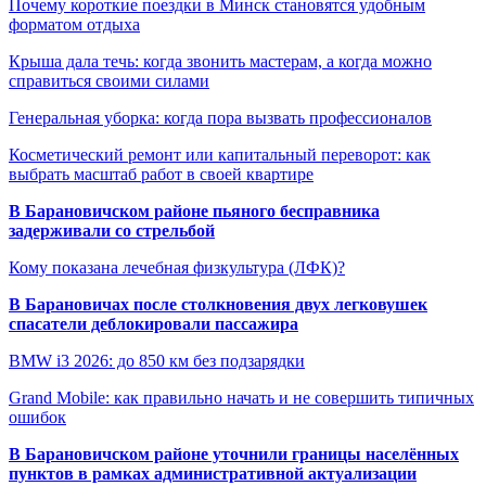
Почему короткие поездки в Минск становятся удобным
форматом отдыха
Крыша дала течь: когда звонить мастерам, а когда можно
справиться своими силами
Генеральная уборка: когда пора вызвать профессионалов
Косметический ремонт или капитальный переворот: как
выбрать масштаб работ в своей квартире
В Барановичском районе пьяного бесправника
задерживали со стрельбой
Кому показана лечебная физкультура (ЛФК)?
В Барановичах после столкновения двух легковушек
спасатели деблокировали пассажира
BMW i3 2026: до 850 км без подзарядки
Grand Mobile: как правильно начать и не совершить типичных
ошибок
В Барановичском районе уточнили границы населённых
пунктов в рамках административной актуализации