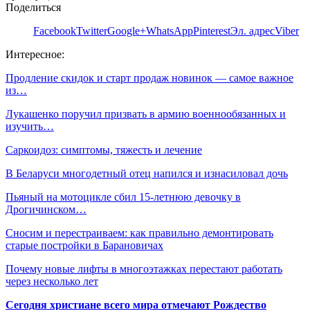
Поделиться
Facebook
Twitter
Google+
WhatsApp
Pinterest
Эл. адрес
Viber
Интересное:
Продление скидок и старт продаж новинок — самое важное
из…
Лукашенко поручил призвать в армию военнообязанных и
изучить…
Саркоидоз: симптомы, тяжесть и лечение
В Беларуси многодетный отец напился и изнасиловал дочь
Пьяный на мотоцикле сбил 15-летнюю девочку в
Дрогичинском…
Сносим и перестраиваем: как правильно демонтировать
старые постройки в Барановичах
Почему новые лифты в многоэтажках перестают работать
через несколько лет
Сегодня христиане всего мира отмечают Рождество