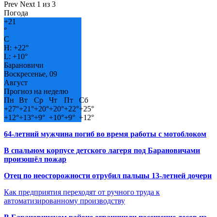
Prev
Next
1 из 3
Погода
+
21
°
C
H:
+
22°
L:
+
10°
Барановичи
Воскресенье, 09
Август
Прогноз на неделю
Пн
Вт
Ср
Чт
Пт
Сб
+
27°
+
21°
+
20°
+
20°
+
22°
+
25°
+
12°
+
13°
+
9°
+
10°
+
9°
+
12°
64-летний мужчина погиб во время работы с мотоблоком
В спальном корпусе детского лагеря под Барановичами
произошёл пожар
Отец по неосторожности отрубил пальцы 13-летней дочери
Как предприятия переходят от ручного труда к
автоматизированному производству