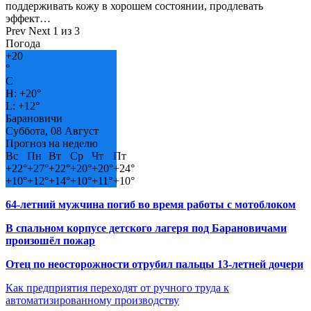
поддерживать кожу в хорошем состоянии, продлевать
эффект…
Prev
Next
1 из 3
Погода
+
20
°
C
H:
+
20°
L:
+
12°
Барановичи
Суббота, 08 Август
Прогноз на неделю
Вс
Пн
Вт
Ср
Чт
Пт
+
22°
+
27°
+
22°
+
20°
+
20°
+
24°
+
10°
+
12°
+
14°
+
10°
+
11°
+
10°
64-летний мужчина погиб во время работы с мотоблоком
В спальном корпусе детского лагеря под Барановичами
произошёл пожар
Отец по неосторожности отрубил пальцы 13-летней дочери
Как предприятия переходят от ручного труда к
автоматизированному производству