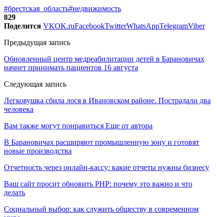
#брестская_область
#недвижимость
829
Поделится
VK
OK.ru
Facebook
Twitter
WhatsApp
Telegram
Viber
Предыдущая запись
Обновленный центр медреабилитации детей в Барановичах
начнет принимать пациентов 16 августа
Следующая запись
Легковушка сбила лося в Ивановском районе. Пострадали два
человека
Вам также могут понравиться
Еще от автора
В Барановичах расширяют промышленную зону и готовят
новые производства
Отчетность через онлайн-кассу: какие отчеты нужны бизнесу
Ваш сайт просит обновить PHP: почему это важно и что
делать
Социальный выбор: как служить обществу в современном