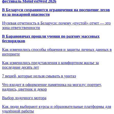
фестиваль MotoFestWest 2026
В Беларуси сохраняются ограничения на посещение лесов
из-за пожарной опасности
Нулевая отчетность в Беларуси: почему «пустой» отчет — это
зона ответственности
В Барановичах прошли учения по разгону массовых
беспорядков
Как изменились способы общения и защиты личных данных в
интернете
Как изменились представления о комфортном жилье за
последние десять лет
7 вещей, которые нельзя смывать в унитаз
Что входит в оформление памятника на могилу: портрет,
надпись, цветник и декор
Выбор лодочного мотора
Как люди выбирают курсы и образовательные платформы для
удалённой работы