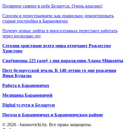
Полярное сияние в небе Беларуси. Очень красиво!
Сносим и перестраиваем: как правильно демонтировать
старые постройки в Барановичах
Почему новые лифты в многоэтажках перестают работать
через несколько лет
Сегодня христиане всего мира отмечают Рождество
Христово
Спаўняецца 225 гадоў з дня нараджэння Адама Міцкевіча
Поэт белорусской земли. К 140-летию со дня рождения
Янки Купалы
Работа в Барановичах
Медицина Барановичей
Digital услуги в Беларуси
Погода в Барановичах и Барановичском районе
© 2026 - baranovichi.by. Все права защищены.