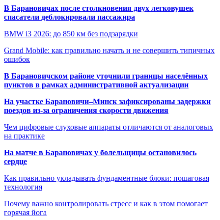
В Барановичах после столкновения двух легковушек
спасатели деблокировали пассажира
BMW i3 2026: до 850 км без подзарядки
Grand Mobile: как правильно начать и не совершить типичных
ошибок
В Барановичском районе уточнили границы населённых
пунктов в рамках административной актуализации
На участке Барановичи–Минск зафиксированы задержки
поездов из-за ограничения скорости движения
Чем цифровые слуховые аппараты отличаются от аналоговых
на практике
На матче в Барановичах у болельщицы остановилось
сердце
Как правильно укладывать фундаментные блоки: пошаговая
технология
Почему важно контролировать стресс и как в этом помогает
горячая йога