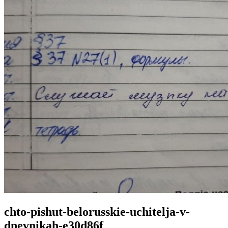
chto-pishut-belorusskie-uchitelja-v-
dnevnikah-e30d86f