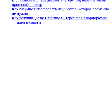
В спальном корпусе детского лагеря под Барановичами
произошёл пожар
Как разумно использовать имущество, которое временно
не нужно
Как ведущий делает Мафию интереснее на корпоративе
— идеи и советы