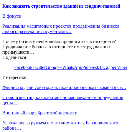
Как заказать строительство зданий из сэндвич-панелей
В фокусе
Реализация масштабных проектов продвижения бизнесов
любого размера инструментами…
Почему бизнесу необходимо продвигаться в интернете?
Продвижение бизнеса в интернете имеет ряд важных
преимуществ…
Поделиться
Facebook
Twitter
Google+
WhatsApp
Pinterest
Эл. адрес
Viber
Интересное:
Флористы дали советы, как правильно выбрать комнатные…
Стало известно, как работает новый механизм определения
цены…
Восточный форт Брестской крепости
Угрожавшего ружьем в магазине жителя Барановичского
района…