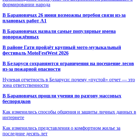
формировании народа
В Барановичах 26 июня возможны перебои связи из-за
плановых работ A1
В Барановичах назвали самые популярные имена
новорождённых
В районе Гати пройдёт крупный мото-музыкальный
фестиваль MotoFestWest 2026
В Беларуси сохраняются ограничения на посещение лесов
из-за пожарной опасности
Нулевая отчетность в Беларуси: почему «пустой» отчет — это
зона ответственности
В Барановичах прошли учения по разгону массовых
беспорядков
Как изменились способы общения и защиты личных данных в
интернете
Как изменились представления о комфортном жилье за
последние десять лет