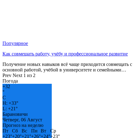
Популярное
Как совмещать работу, учёбу и профессиональное развитие
Получение новых навыков всё чаще приходится совмещать с
основной работой, учёбой в университете и семейными…
Prev
Next
1 из 2
Погода
+
32
°
C
H:
+
33°
L:
+
21°
Барановичи
Четверг, 06 Август
Прогноз на неделю
Пт
Сб
Вс
Пн
Вт
Ср
+
23°
+
20°
+
21°
+
26°
+
24°
+
23°