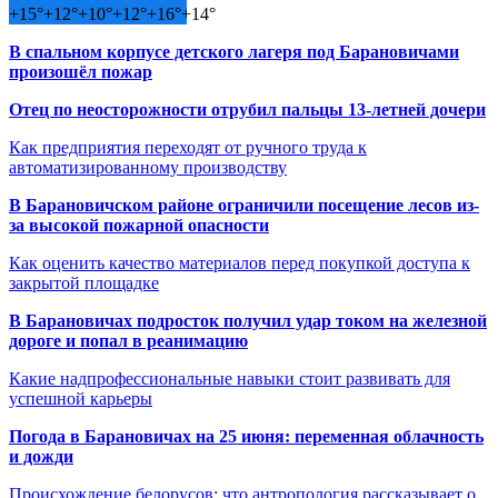
+
15°
+
12°
+
10°
+
12°
+
16°
+
14°
В спальном корпусе детского лагеря под Барановичами
произошёл пожар
Отец по неосторожности отрубил пальцы 13-летней дочери
Как предприятия переходят от ручного труда к
автоматизированному производству
В Барановичском районе ограничили посещение лесов из-
за высокой пожарной опасности
Как оценить качество материалов перед покупкой доступа к
закрытой площадке
В Барановичах подросток получил удар током на железной
дороге и попал в реанимацию
Какие надпрофессиональные навыки стоит развивать для
успешной карьеры
Погода в Барановичах на 25 июня: переменная облачность
и дожди
Происхождение белорусов: что антропология рассказывает о