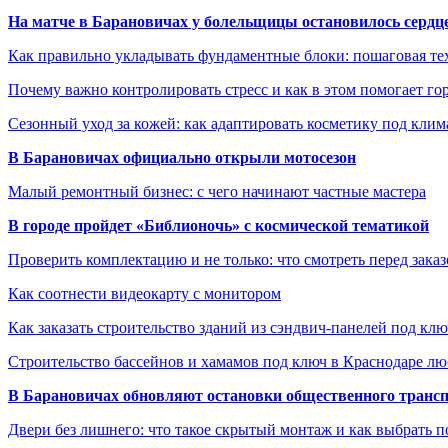
На матче в Барановичах у болельщицы остановилось сердц
Как правильно укладывать фундаментные блоки: пошаговая те
Почему важно контролировать стресс и как в этом помогает гор
Сезонный уход за кожей: как адаптировать косметику под клим
В Барановичах официально открыли мотосезон
Малый ремонтный бизнес: с чего начинают частные мастера
В городе пройдет «Библионочь» с космической тематикой
Проверить комплектацию и не только: что смотреть перед заказ
Как соотнести видеокарту с монитором
Как заказать строительство зданий из сэндвич-панелей под кл
Строительство бассейнов и хамамов под ключ в Краснодаре л
В Барановичах обновляют остановки общественного транс
Двери без лишнего: что такое скрытый монтаж и как выбрать 