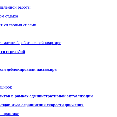
удалённой работы
ом отдыха
иться своими силами
ь масштаб работ в своей квартире
со стрельбой
тели деблокировали пассажира
 ошибок
нктов в рамках административной актуализации
здов из-за ограничения скорости движения
а практике