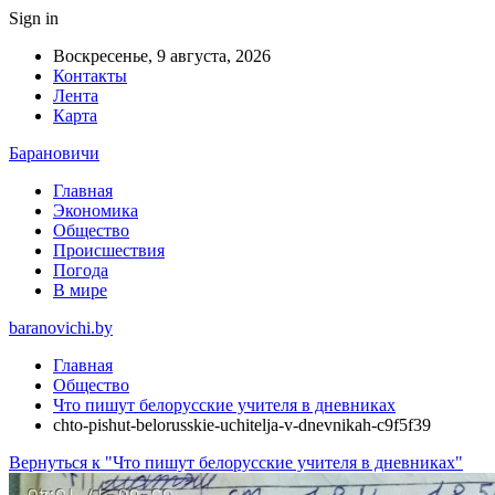
Sign in
Воскресенье, 9 августа, 2026
Контакты
Лента
Карта
Барановичи
Главная
Экономика
Общество
Происшествия
Погода
В мире
baranovichi.by
Главная
Общество
Что пишут белорусские учителя в дневниках
chto-pishut-belorusskie-uchitelja-v-dnevnikah-c9f5f39
Вернуться к "Что пишут белорусские учителя в дневниках"