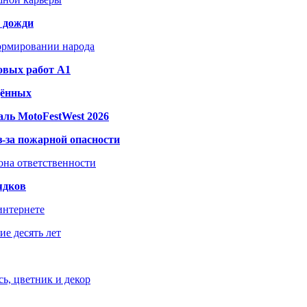
и дожди
формировании народа
овых работ A1
дённых
ль MotoFestWest 2026
з-за пожарной опасности
зона ответственности
ядков
интернете
е десять лет
ь, цветник и декор