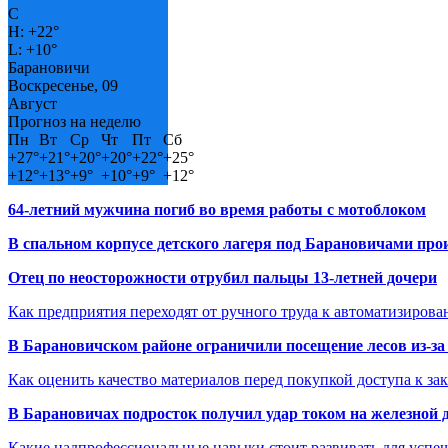
C
H:
+
22°
L:
+
10°
Барановичи
Воскресенье, 09
Август
Прогноз на неделю
Пн
Вт
Ср
Чт
Пт
Сб
+
27°
+
21°
+
20°
+
20°
+
22°
+
25°
+
12°
+
13°
+
9°
+
10°
+
9°
+
12°
64-летний мужчина погиб во время работы с мотоблоком
В спальном корпусе детского лагеря под Барановичами пр
Отец по неосторожности отрубил пальцы 13-летней дочери
Как предприятия переходят от ручного труда к автоматизиров
В Барановичском районе ограничили посещение лесов из-з
Как оценить качество материалов перед покупкой доступа к з
В Барановичах подросток получил удар током на железной 
Какие надпрофессиональные навыки стоит развивать для успе