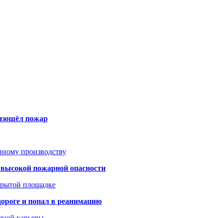
оизошёл пожар
анному производству
а высокой пожарной опасности
акрытой площадке
дороге и попал в реанимацию
шной карьеры