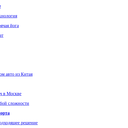
е
хнология
ячая йога
ат
ом авто из Китая
юч в Москве
юбой сложности
порта
подходящее решение