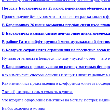
Погода в Барановичах на 25 июня: переменная облачность 
Происхождение белорусов: что антропология рассказывает о 
В Барановичах 26 июня возможны перебои связи из-за план
В Барановичах назвали самые популярные имена новорож
В районе Гати пройдёт крупный мото-музыкальный фестива
В Беларуси сохраняются ограничения на посещение лесов и
Нулевая отчетность в Беларуси: почему «пустой» отчет — это 
В Барановичах прошли учения по разгону массовых беспор
Как изменились способы общения и защиты личных данных в 
Как изменились представления о комфортном жилье за последни
7 вещей, которые нельзя смывать в унитаз
Что входит в оформление памятника на могилу: портрет, надпис
Выбор лодочного мотора