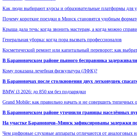
Как люди выбирают курсы и образовательные платформы для 
Почему короткие поездки в Минск становятся удобным формат
Крыша дала течь: когда звонить мастерам, а когда можно справ
Генеральная уборка: когда пора вызвать профессионалов
Косметический ремонт или капитальный переворот: как выбрат
В Барановичском районе пьяного бесправника задерживали 
Кому показана лечебная физкультура (ЛФК)?
В Барановичах после столкновения двух легковушек спаса
BMW i3 2026: до 850 км без подзарядки
Grand Mobile: как правильно начать и не совершить типичных
В Барановичском районе уточнили границы населённых пу
На участке Барановичи–Минск зафиксированы задержки пое
Чем цифровые слуховые аппараты отличаются от аналоговых н