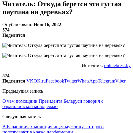
Читатель: Откуда берется эта густая
паутина на деревьях?
Опубликовано
Июн 16, 2022
574
Поделится
Источник:
onlinebrest.by
574
Поделится
VK
OK.ru
Facebook
Twitter
WhatsApp
Telegram
Viber
Предыдущая запись
О чем помощник Президента Беларуси говорил с
барановичской молодежью
Следующая запись
В Барановичах милиция ищет мужчину, которого
подозревают в краже парфюмерии