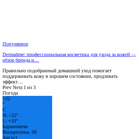
Популярное
Dermatime: профессиональная косметика для ухода за кожей —
обзор бренда и…
Правильно подобранный домашний уход помогает
поддерживать кожу в хорошем состоянии, продлевать
эффект…
Prev
Next
1 из 3
Погода
+
22
°
C
H:
+
22°
L:
+
10°
Барановичи
Воскресенье, 09
Август