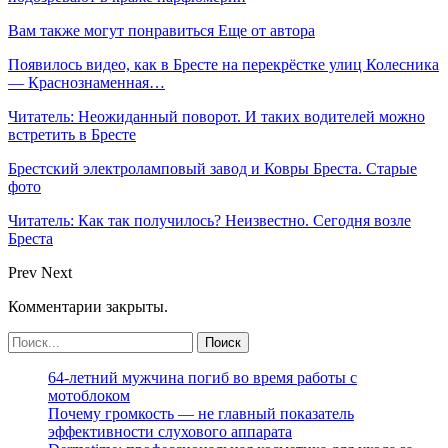
Вам также могут понравиться
Еще от автора
Появилось видео, как в Бресте на перекрёстке улиц Колесника
— Краснознаменная…
Читатель: Неожиданный поворот. И таких водителей можно
встретить в Бресте
Брестский электроламповый завод и Ковры Бреста. Старые
фото
Читатель: Как так получилось? Неизвестно. Сегодня возле
Бреста
Prev
Next
Комментарии закрыты.
64-летний мужчина погиб во время работы с
мотоблоком
Почему громкость — не главный показатель
эффективности слухового аппарата