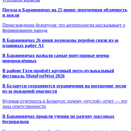
Погода в Барановичах на 25 июня: переменная облачность
и дожди
Происхождение белорусов: что антропология рассказывает о
формировании народа
В Барановичах 26 июня возможны перебои связи из-за
плановых работ A1
В Барановичах назвали самые популярные имена
новорождённых
В районе Гати пройдёт крупный мото-музыкальный
фестиваль MotoFestWest 2026
В Беларуси сохраняются ограничения на посещение лесов
из-за пожарной опасности
Нулевая отчетность в Беларуси: почему «пустой» отчет — это
зона ответственности
В Барановичах прошли учения по разгону массовых
беспорядков