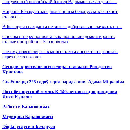
Популярный российский блогер Варламов начал учить…
Нацбанк Беларуси завершает прием белорусских банкнот
старого…
В Беларуси гражданка не хотела добровольно съезжать из…
Сносим и перестраиваем: как правильно демонтировать
старые постройки в Барановичах
Почему новые лифты в многоэтажках перестают работать
через несколько лет
Сегодня христиане всего мира отмечают Рождество
Христово
Спаўняецца 225 гадоў з дня нараджэння Адама Міцкевіча
Поэт белорусской земли. К 140-летию со дня рождения
Янки Купалы
Работа в Барановичах
Медицина Барановичей
Digital услуги в Беларуси