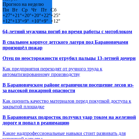
Прогноз на неделю
Пн
Вт
Ср
Чт
Пт
Сб
+
27°
+
21°
+
20°
+
20°
+
22°
+
25°
+
12°
+
13°
+
9°
+
10°
+
9°
+
12°
64-летний мужчина погиб во время работы с мотоблоком
В спальном корпусе детского лагеря под Барановичами
произошёл пожар
Отец по неосторожности отрубил пальцы 13-летней дочери
Как предприятия переходят от ручного труда к
автоматизированному производству
В Барановичском районе ограничили посещение лесов из-
за высокой пожарной опасности
Как оценить качество материалов перед покупкой доступа к
закрытой площадке
В Барановичах подросток получил удар током на железной
дороге и попал в реанимацию
Какие надпрофессиональные навыки стоит развивать для
успешной карьеры