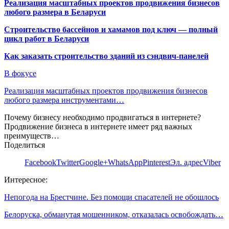
Реализация масштабных проектов продвижения бизнесов
любого размера в Беларуси
Строительство бассейнов и хамамов под ключ — полный
цикл работ в Беларуси
Как заказать строительство зданий из сэндвич-панелей
В фокусе
Реализация масштабных проектов продвижения бизнесов
любого размера инструментами…
Почему бизнесу необходимо продвигаться в интернете?
Продвижение бизнеса в интернете имеет ряд важных
преимуществ…
Поделиться
Facebook
Twitter
Google+
WhatsApp
Pinterest
Эл. адрес
Viber
Интересное:
Непогода на Брестчине. Без помощи спасателей не обошлось
Белоруска, обманутая мошенником, отказалась освобождать…