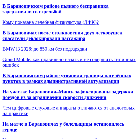
В Барановичском районе пьяного бесправника
задерживали со стрельбой
Кому показана лечебная физкультура (ЛФК)?
В Барановичах после столкновения двух легковушек
спасатели деблокировали пассажира
BMW i3 2026: до 850 км без подзарядки
Grand Mobile: как правильно начать и не совершить типичных
ошибок
В Барановичском районе уточнили границы населённых
пунктов в рамках административной актуализации
На участке Барановичи–Минск зафиксированы задержки
поездов из-за ограничения скорости движения
Чем цифровые слуховые аппараты отличаются от аналоговых
на практике
На матче в Барановичах у болельщицы остановилось
сердце