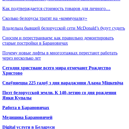
Как подтверждается стоимость товаров для личного…
Сколько белорусы тратят на «коммуналку»
Владельца бывшей белорусской сети McDonald’s будут судить
Сносим и перестраиваем: как правильно демонтировать
старые постройки в Барановичах
Почему новые лифты в многоэтажках перестают работать
через несколько лет
Сегодня христиане всего мира отмечают Рождество
Христово
Спаўняецца 225 гадоў з дня нараджэння Адама Міцкевіча
Поэт белорусской земли. К 140-летию со дня рождения
Янки Купалы
Работа в Барановичах
Медицина Барановичей
Digital услуги в Беларуси