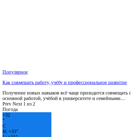
Популярное
Как совмещать работу, учёбу и профессиональное развитие
Получение новых навыков всё чаще приходится совмещать с
основной работой, учёбой в университете и семейными…
Prev
Next
1 из 2
Погода
+
32
°
C
H:
+
33°
L:
+
21°