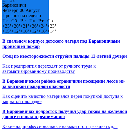
Барановичи
Четверг, 06 Август
Прогноз на неделю
Пт
Сб
Вс
Пн
Вт
Ср
+
23°
+
20°
+
21°
+
26°
+
24°
+
23°
+
15°
+
12°
+
10°
+
12°
+
16°
+
14°
В спальном корпусе детского лагеря под Барановичами
произошёл пожар
Отец по неосторожности отрубил пальцы 13-летней дочери
Как предприятия переходят от ручного труда к
автоматизированному производству
В Барановичском районе ограничили посещение лесов из-
за высокой пожарной опасности
Как оценить качество материалов перед покупкой доступа к
закрытой площадке
В Барановичах подросток получил удар током на железной
дороге и попал в реанимацию
Какие надпрофессиональные навыки стоит развивать для