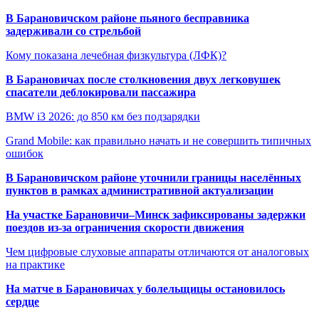
В Барановичском районе пьяного бесправника
задерживали со стрельбой
Кому показана лечебная физкультура (ЛФК)?
В Барановичах после столкновения двух легковушек
спасатели деблокировали пассажира
BMW i3 2026: до 850 км без подзарядки
Grand Mobile: как правильно начать и не совершить типичных
ошибок
В Барановичском районе уточнили границы населённых
пунктов в рамках административной актуализации
На участке Барановичи–Минск зафиксированы задержки
поездов из-за ограничения скорости движения
Чем цифровые слуховые аппараты отличаются от аналоговых
на практике
На матче в Барановичах у болельщицы остановилось
сердце