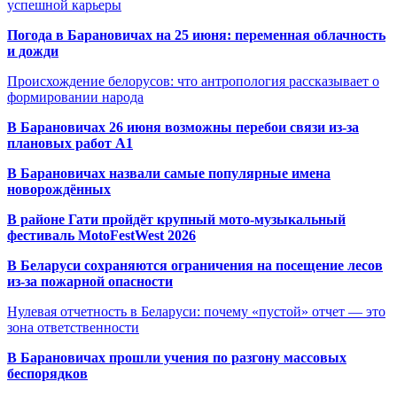
успешной карьеры
Погода в Барановичах на 25 июня: переменная облачность
и дожди
Происхождение белорусов: что антропология рассказывает о
формировании народа
В Барановичах 26 июня возможны перебои связи из-за
плановых работ A1
В Барановичах назвали самые популярные имена
новорождённых
В районе Гати пройдёт крупный мото-музыкальный
фестиваль MotoFestWest 2026
В Беларуси сохраняются ограничения на посещение лесов
из-за пожарной опасности
Нулевая отчетность в Беларуси: почему «пустой» отчет — это
зона ответственности
В Барановичах прошли учения по разгону массовых
беспорядков