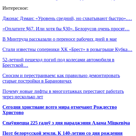
Интересное:
Джонас Дэман: «Уровень средний, но схватывают быстро».…
«Оплатите $67. Или хотя бы $30». Белорусов очень просят…
В Минтруда рассказали о переносе рабочих дней в мае
Стали известны соперники ХК «Брест» в розыгрыше Кубка…
52-летний пешеход погиб под колесами автомобиля в
Брестской…
Сносим и перестраиваем: как правильно демонтировать
старые постройки в Барановичах
Почему новые лифты в многоэтажках перестают работать
через несколько лет
Сегодня христиане всего мира отмечают Рождество
Христово
Спаўняецца 225 гадоў з дня нараджэння Адама Міцкевіча
Поэт белорусской земли. К 140-летию со дня рождения