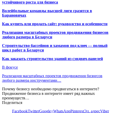
устойчивого роста для бизнеса
Волейбольные команды высшей лиги сразятся в
Барановичах
Как купить или продать сайт: руководство и особенности
Реализация масштабных проектов продвижения бизнесов
любого размера в Беларуси
Строительство бассейнов и хамамов под ключ — полный
цикл работ в Беларуси
Как заказать строительство зданий из сэндвич-панелей
В фокусе
Реализация масштабных проектов продвижения бизнесов
любого размера инструментами…
Почему бизнесу необходимо продвигаться в интернете?
Продвижение бизнеса в интернете имеет ряд важных
преимуществ…
Поделиться
Facebook
Twitter
Google+
WhatsApp
Pinterest
Эл. адрес
Viber