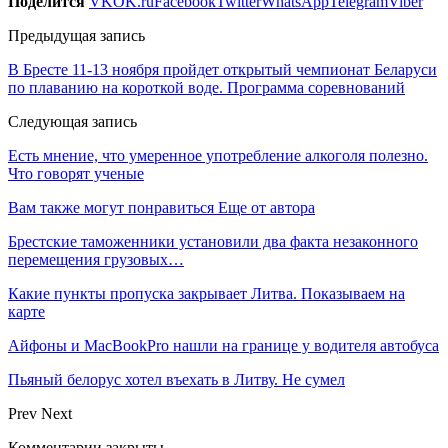
Поделится
VK
OK.ru
Facebook
Twitter
WhatsApp
Telegram
Viber
Предыдущая запись
В Бресте 11-13 ноября пройдет открытый чемпионат Беларуси
по плаванию на короткой воде. Программа соревнований
Следующая запись
Есть мнение, что умеренное употребление алкоголя полезно.
Что говорят ученые
Вам также могут понравиться
Еще от автора
Брестские таможенники установили два факта незаконного
перемещения грузовых…
Какие пункты пропуска закрывает Литва. Показываем на
карте
Айфоны и MacBookPro нашли на границе у водителя автобуса
Пьяный белорус хотел въехать в Литву. Не сумел
Prev
Next
Комментарии закрыты.