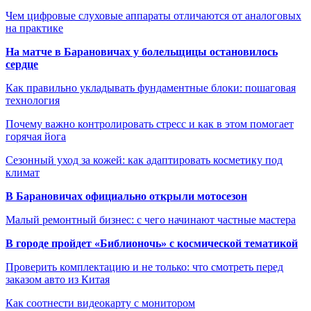
Чем цифровые слуховые аппараты отличаются от аналоговых
на практике
На матче в Барановичах у болельщицы остановилось
сердце
Как правильно укладывать фундаментные блоки: пошаговая
технология
Почему важно контролировать стресс и как в этом помогает
горячая йога
Сезонный уход за кожей: как адаптировать косметику под
климат
В Барановичах официально открыли мотосезон
Малый ремонтный бизнес: с чего начинают частные мастера
В городе пройдет «Библионочь» с космической тематикой
Проверить комплектацию и не только: что смотреть перед
заказом авто из Китая
Как соотнести видеокарту с монитором