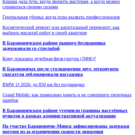
Крыша дала течь: когда звонить мастерам, а когда можно
справиться своими силами
Генеральная уборка: когда пора вызвать профессионалов
Косметический ремонт или капитальный переворот: как
выбрать масштаб работ в своей квартире
В Барановичском районе пьяного бесправника
задерживали со стрельбой
Кому показана лечебная физкультура (ЛФК)?
В Барановичах после столкновения двух легковушек
спасатели деблокировали пассажира
BMW i3 2026: до 850 км без подзарядки
Grand Mobile: как правильно начать и не совершить типичных
ошибок
В Барановичском районе уточнили границы населённых
пунктов в рамках административной актуализации
На участке Барановичи–Минск зафиксированы задержки
поездов из-за ограничения скорости движения