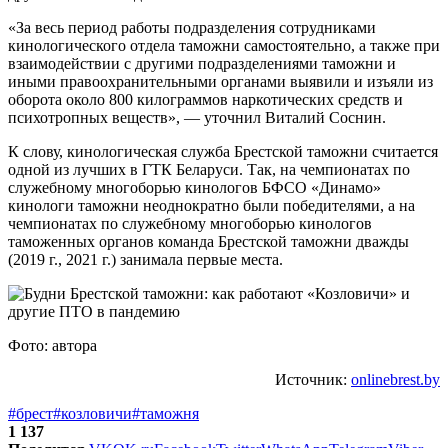
«За весь период работы подразделения сотрудниками
кинологического отдела таможни самостоятельно, а также при
взаимодействии с другими подразделениями таможни и
иными правоохранительными органами выявили и изъяли из
оборота около 800 килограммов наркотических средств и
психотропных веществ», — уточнил Виталий Соснин.
К слову, кинологическая служба Брестской таможни считается
одной из лучших в ГТК Беларуси. Так, на чемпионатах по
служебному многоборью кинологов БФСО «Динамо»
кинологи таможни неоднократно были победителями, а на
чемпионатах по служебному многоборью кинологов
таможенных органов команда Брестской таможни дважды
(2019 г., 2021 г.) занимала первые места.
Фото: автора
Источник:
onlinebrest.by
#брест
#козловичи
#таможня
1 137