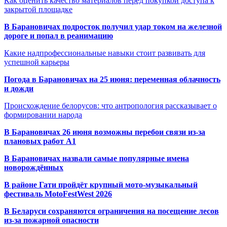
Как оценить качество материалов перед покупкой доступа к
закрытой площадке
В Барановичах подросток получил удар током на железной
дороге и попал в реанимацию
Какие надпрофессиональные навыки стоит развивать для
успешной карьеры
Погода в Барановичах на 25 июня: переменная облачность
и дожди
Происхождение белорусов: что антропология рассказывает о
формировании народа
В Барановичах 26 июня возможны перебои связи из-за
плановых работ A1
В Барановичах назвали самые популярные имена
новорождённых
В районе Гати пройдёт крупный мото-музыкальный
фестиваль MotoFestWest 2026
В Беларуси сохраняются ограничения на посещение лесов
из-за пожарной опасности