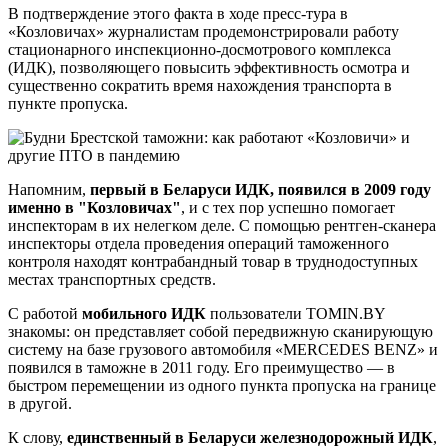
В подтверждение этого факта в ходе пресс-тура в
«Козловичах» журналистам продемонстрировали работу
стационарного инспекционно-досмотрового комплекса
(ИДК), позволяющего повысить эффективность осмотра и
существенно сократить время нахождения транспорта в
пункте пропуска.
Напомним,
первый в Беларуси ИДК, появился в 2009 году
именно в "Козловичах"
, и с тех пор успешно помогает
инспекторам в их нелегком деле. С помощью рентген-сканера
инспекторы отдела проведения операций таможенного
контроля находят контрабандный товар в труднодоступных
местах транспортных средств.
С работой
мобильного ИДК
пользователи TOMIN.BY
знакомы: он представляет собой передвижную сканирующую
систему на базе грузового автомобиля «MERСEDES BENZ» и
появился в таможне в 2011 году. Его преимущество — в
быстром перемещении из одного пункта пропуска на границе
в другой.
К слову,
единственный в Беларуси железнодорожный ИДК
,