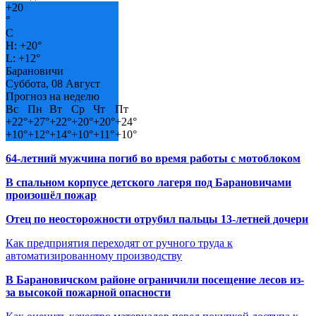
+
20
°
C
H:
+
20°
L:
+
12°
Барановичи
Суббота, 08 Август
Прогноз на неделю
Вс
Пн
Вт
Ср
Чт
Пт
+
22°
+
27°
+
22°
+
20°
+
20°
+
24°
+
10°
+
12°
+
14°
+
10°
+
11°
+
10°
64-летний мужчина погиб во время работы с мотоблоком
В спальном корпусе детского лагеря под Барановичами
произошёл пожар
Отец по неосторожности отрубил пальцы 13-летней дочери
Как предприятия переходят от ручного труда к
автоматизированному производству
В Барановичском районе ограничили посещение лесов из-
за высокой пожарной опасности