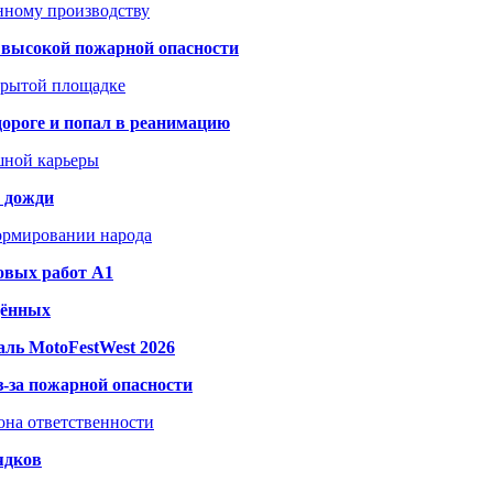
анному производству
а высокой пожарной опасности
акрытой площадке
дороге и попал в реанимацию
шной карьеры
и дожди
формировании народа
овых работ A1
дённых
ль MotoFestWest 2026
з-за пожарной опасности
зона ответственности
ядков