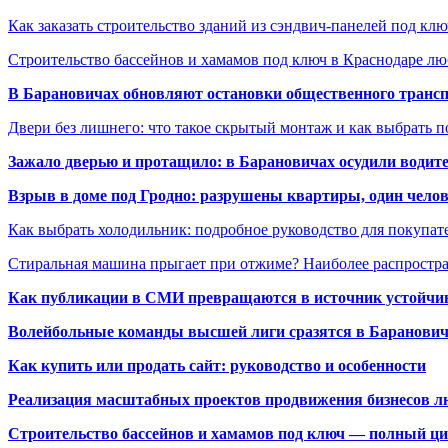
Как заказать строительство зданий из сэндвич-панелей под кл
Строительство бассейнов и хамамов под ключ в Краснодаре л
В Барановичах обновляют остановки общественного транс
Двери без лишнего: что такое скрытый монтаж и как выбрать 
Зажало дверью и протащило: в Барановичах осудили водите
Взрыв в доме под Гродно: разрушены квартиры, один челов
Как выбрать холодильник: подробное руководство для покупат
Стиральная машина прыгает при отжиме? Наиболее распрост
Как публикации в СМИ превращаются в источник устойчиво
Волейбольные команды высшей лиги сразятся в Баранови
Как купить или продать сайт: руководство и особенности
Реализация масштабных проектов продвижения бизнесов лю
Строительство бассейнов и хамамов под ключ — полный ци