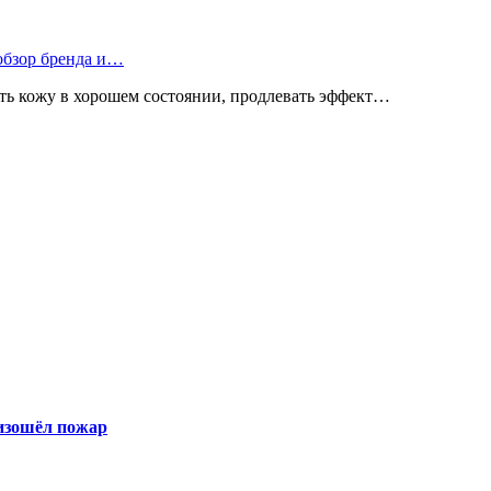
 обзор бренда и…
ь кожу в хорошем состоянии, продлевать эффект…
оизошёл пожар