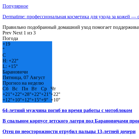
Популярное
Dermatime: профессиональная косметика для ухода за кожей —
Правильно подобранный домашний уход помогает поддерживат
Prev
Next
1 из 3
Погода
+
19
°
C
H:
+
22°
L:
+
15°
Барановичи
Пятница, 07 Август
Прогноз на неделю
Сб
Вс
Пн
Вт
Ср
Чт
+
21°
+
22°
+
28°
+
22°
+
21°
+
22°
+
12°
+
10°
+
12°
+
15°
+
9°
+
10°
64-летний мужчина погиб во время работы с мотоблоком
В спальном корпусе детского лагеря под Барановичами пр
Отец по неосторожности отрубил пальцы 13-летней дочери