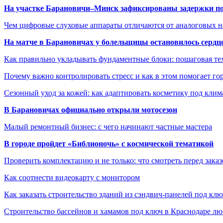
На участке Барановичи–Минск зафиксированы задержки пое
Чем цифровые слуховые аппараты отличаются от аналоговых н
На матче в Барановичах у болельщицы остановилось сердц
Как правильно укладывать фундаментные блоки: пошаговая те
Почему важно контролировать стресс и как в этом помогает гор
Сезонный уход за кожей: как адаптировать косметику под клим
В Барановичах официально открыли мотосезон
Малый ремонтный бизнес: с чего начинают частные мастера
В городе пройдет «Библионочь» с космической тематикой
Проверить комплектацию и не только: что смотреть перед заказ
Как соотнести видеокарту с монитором
Как заказать строительство зданий из сэндвич-панелей под кл
Строительство бассейнов и хамамов под ключ в Краснодаре л