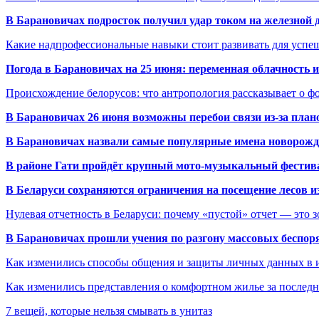
В Барановичах подросток получил удар током на железной 
Какие надпрофессиональные навыки стоит развивать для успе
Погода в Барановичах на 25 июня: переменная облачность 
Происхождение белорусов: что антропология рассказывает о 
В Барановичах 26 июня возможны перебои связи из-за план
В Барановичах назвали самые популярные имена новорож
В районе Гати пройдёт крупный мото-музыкальный фестива
В Беларуси сохраняются ограничения на посещение лесов и
Нулевая отчетность в Беларуси: почему «пустой» отчет — это 
В Барановичах прошли учения по разгону массовых беспор
Как изменились способы общения и защиты личных данных в 
Как изменились представления о комфортном жилье за последни
7 вещей, которые нельзя смывать в унитаз