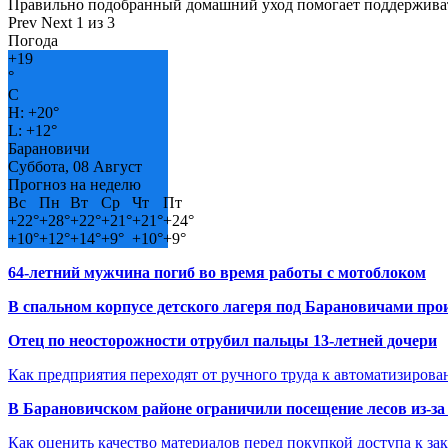
Правильно подобранный домашний уход помогает поддерживат
Prev
Next
1 из 3
Погода
+
19
°
C
H:
+
20°
L:
+
12°
Барановичи
Суббота, 08 Август
Прогноз на неделю
Вс
Пн
Вт
Ср
Чт
Пт
+
22°
+
28°
+
22°
+
21°
+
21°
+
24°
+
10°
+
12°
+
14°
+
9°
+
10°
+
9°
64-летний мужчина погиб во время работы с мотоблоком
В спальном корпусе детского лагеря под Барановичами пр
Отец по неосторожности отрубил пальцы 13-летней дочери
Как предприятия переходят от ручного труда к автоматизиров
В Барановичском районе ограничили посещение лесов из-з
Как оценить качество материалов перед покупкой доступа к з