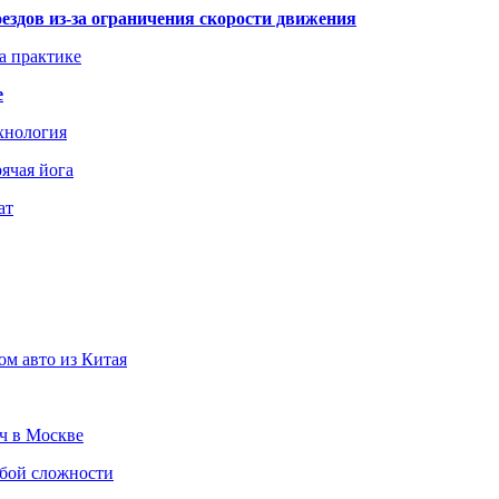
здов из-за ограничения скорости движения
а практике
е
хнология
ячая йога
ат
ом авто из Китая
юч в Москве
юбой сложности