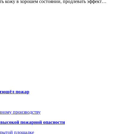
ь кожу в хорошем состоянии, продлевать эффект…
оизошёл пожар
анному производству
а высокой пожарной опасности
акрытой площадке