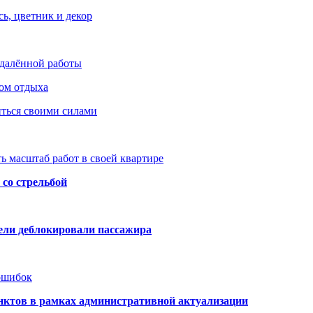
ь, цветник и декор
удалённой работы
ом отдыха
иться своими силами
ь масштаб работ в своей квартире
со стрельбой
тели деблокировали пассажира
 ошибок
нктов в рамках административной актуализации