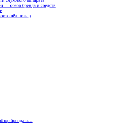
ти слухового аппарата
ей — обзор бренда и средств
е
произошёл пожар
 обзор бренда и…