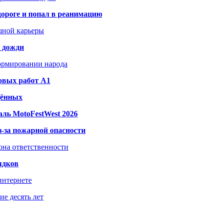
дороге и попал в реанимацию
шной карьеры
и дожди
формировании народа
овых работ A1
дённых
ль MotoFestWest 2026
з-за пожарной опасности
зона ответственности
ядков
интернете
е десять лет