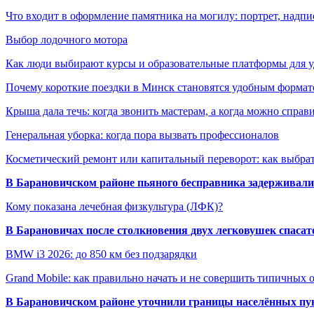
Что входит в оформление памятника на могилу: портрет, надпис
Выбор лодочного мотора
Как люди выбирают курсы и образовательные платформы для 
Почему короткие поездки в Минск становятся удобным формат
Крыша дала течь: когда звонить мастерам, а когда можно справ
Генеральная уборка: когда пора вызвать профессионалов
Косметический ремонт или капитальный переворот: как выбрат
В Барановичском районе пьяного бесправника задерживали 
Кому показана лечебная физкультура (ЛФК)?
В Барановичах после столкновения двух легковушек спаса
BMW i3 2026: до 850 км без подзарядки
Grand Mobile: как правильно начать и не совершить типичных
В Барановичском районе уточнили границы населённых пу