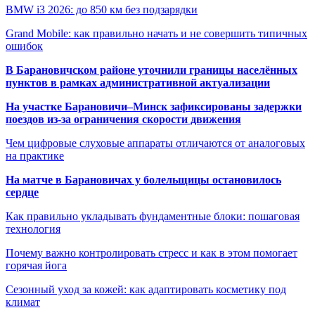
BMW i3 2026: до 850 км без подзарядки
Grand Mobile: как правильно начать и не совершить типичных
ошибок
В Барановичском районе уточнили границы населённых
пунктов в рамках административной актуализации
На участке Барановичи–Минск зафиксированы задержки
поездов из-за ограничения скорости движения
Чем цифровые слуховые аппараты отличаются от аналоговых
на практике
На матче в Барановичах у болельщицы остановилось
сердце
Как правильно укладывать фундаментные блоки: пошаговая
технология
Почему важно контролировать стресс и как в этом помогает
горячая йога
Сезонный уход за кожей: как адаптировать косметику под
климат