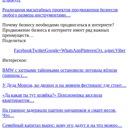
Реализация масштабных проектов продвижения бизнесов
любого размера инструментами…
Почему бизнесу необходимо продвигаться в интернете?
Продвижение бизнеса в интернете имеет ряд важных
преимуществ…
Поделиться
Facebook
Twitter
Google+
WhatsApp
Pinterest
Эл. адрес
Viber
Интересное:
BMW с хитрыми тайниками остановили литовцы вблизи
границы с…
У Деда Мороза, во дворце и на зимнем фестивале: где стоит…
«Да какая ты тут хозяйка?» Пенсионерка заселила
квартирантов…
На границе задержали партию наушников и смарт-весов.
Что…
Семейный капитал вырос: кому его дадут и на что можно…