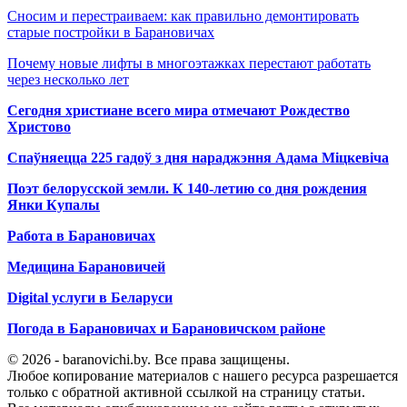
Сносим и перестраиваем: как правильно демонтировать
старые постройки в Барановичах
Почему новые лифты в многоэтажках перестают работать
через несколько лет
Сегодня христиане всего мира отмечают Рождество
Христово
Спаўняецца 225 гадоў з дня нараджэння Адама Міцкевіча
Поэт белорусской земли. К 140-летию со дня рождения
Янки Купалы
Работа в Барановичах
Медицина Барановичей
Digital услуги в Беларуси
Погода в Барановичах и Барановичском районе
© 2026 - baranovichi.by. Все права защищены.
Любое копирование материалов с нашего ресурса разрешается
только с обратной активной ссылкой на страницу статьи.