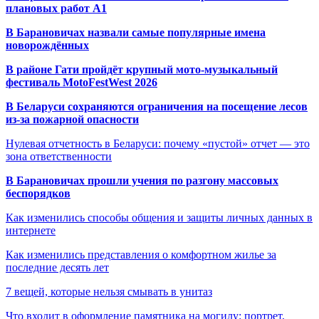
плановых работ A1
В Барановичах назвали самые популярные имена
новорождённых
В районе Гати пройдёт крупный мото-музыкальный
фестиваль MotoFestWest 2026
В Беларуси сохраняются ограничения на посещение лесов
из-за пожарной опасности
Нулевая отчетность в Беларуси: почему «пустой» отчет — это
зона ответственности
В Барановичах прошли учения по разгону массовых
беспорядков
Как изменились способы общения и защиты личных данных в
интернете
Как изменились представления о комфортном жилье за
последние десять лет
7 вещей, которые нельзя смывать в унитаз
Что входит в оформление памятника на могилу: портрет,