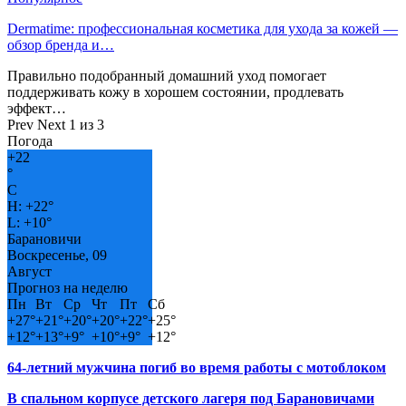
Dermatime: профессиональная косметика для ухода за кожей —
обзор бренда и…
Правильно подобранный домашний уход помогает
поддерживать кожу в хорошем состоянии, продлевать
эффект…
Prev
Next
1 из 3
Погода
+
22
°
C
H:
+
22°
L:
+
10°
Барановичи
Воскресенье, 09
Август
Прогноз на неделю
Пн
Вт
Ср
Чт
Пт
Сб
+
27°
+
21°
+
20°
+
20°
+
22°
+
25°
+
12°
+
13°
+
9°
+
10°
+
9°
+
12°
64-летний мужчина погиб во время работы с мотоблоком
В спальном корпусе детского лагеря под Барановичами