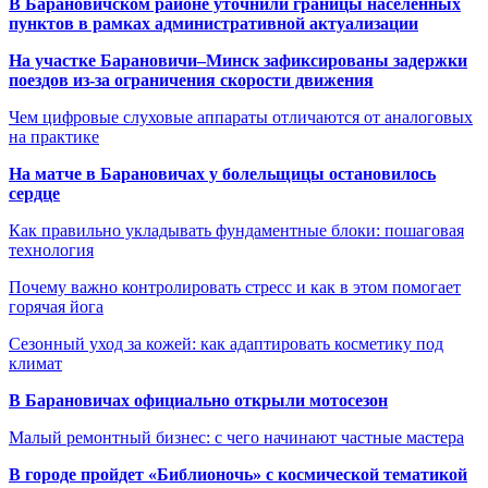
В Барановичском районе уточнили границы населённых
пунктов в рамках административной актуализации
На участке Барановичи–Минск зафиксированы задержки
поездов из-за ограничения скорости движения
Чем цифровые слуховые аппараты отличаются от аналоговых
на практике
На матче в Барановичах у болельщицы остановилось
сердце
Как правильно укладывать фундаментные блоки: пошаговая
технология
Почему важно контролировать стресс и как в этом помогает
горячая йога
Сезонный уход за кожей: как адаптировать косметику под
климат
В Барановичах официально открыли мотосезон
Малый ремонтный бизнес: с чего начинают частные мастера
В городе пройдет «Библионочь» с космической тематикой