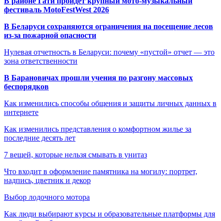
В районе Гати пройдёт крупный мото-музыкальный
фестиваль MotoFestWest 2026
В Беларуси сохраняются ограничения на посещение лесов
из-за пожарной опасности
Нулевая отчетность в Беларуси: почему «пустой» отчет — это
зона ответственности
В Барановичах прошли учения по разгону массовых
беспорядков
Как изменились способы общения и защиты личных данных в
интернете
Как изменились представления о комфортном жилье за
последние десять лет
7 вещей, которые нельзя смывать в унитаз
Что входит в оформление памятника на могилу: портрет,
надпись, цветник и декор
Выбор лодочного мотора
Как люди выбирают курсы и образовательные платформы для