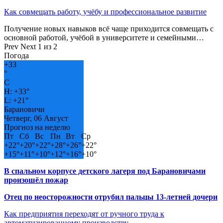
Как совмещать работу, учёбу и профессиональное развитие
Получение новых навыков всё чаще приходится совмещать с
основной работой, учёбой в университете и семейными…
Prev
Next
1 из 2
Погода
+
33
°
C
H:
+
33°
L:
+
21°
Барановичи
Четверг, 06 Август
Прогноз на неделю
Пт
Сб
Вс
Пн
Вт
Ср
+
22°
+
20°
+
22°
+
28°
+
26°
+
22°
+
15°
+
11°
+
10°
+
12°
+
16°
+
10°
В спальном корпусе детского лагеря под Барановичами
произошёл пожар
Отец по неосторожности отрубил пальцы 13-летней дочери
Как предприятия переходят от ручного труда к
автоматизированному производству