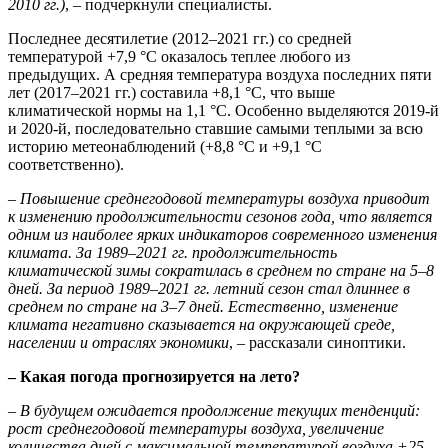
2010 гг.)
, – подчеркнули специалисты.
Последнее десятилетие (2012–2021 гг.) со средней
температурой +7,9 °С оказалось теплее любого из
предыдущих. А средняя температура воздуха последних пяти
лет (2017–2021 гг.) составила +8,1 °С, что выше
климатической нормы на 1,1 °С. Особенно выделяются 2019-й
и 2020-й, последовательно ставшие самыми теплыми за всю
историю метеонаблюдений (+8,8 °С и +9,1 °С
соответственно).
–
Повышение среднегодовой температуры воздуха приводит
к изменению продолжительности сезонов года, что является
одним из наиболее ярких индикаторов современного изменения
климата. За 1989–2021 гг. продолжительность
климатической зимы сократилась в среднем по стране на 5–8
дней. За период 1989–2021 гг. летний сезон стал длиннее в
среднем по стране на 3–7 дней. Естественно, изменение
климата негативно сказывается на окружающей среде,
населении и отраслях экономики
, – рассказали синоптики.
– Какая погода прогнозируется на лето?
–
В будущем ожидается продолжение текущих тенденций:
рост среднегодовой температуры воздуха, увеличение
количества дней с максимальной температурой воздуха +25