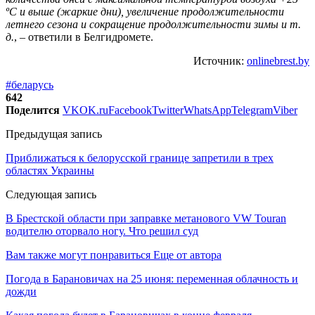
ºС и выше (жаркие дни), увеличение продолжительности
летнего сезона и сокращение продолжительности зимы и т.
д.
, – ответили в Белгидромете.
Источник:
onlinebrest.by
#беларусь
642
Поделится
VK
OK.ru
Facebook
Twitter
WhatsApp
Telegram
Viber
Предыдущая запись
Приближаться к белорусской границе запретили в трех
областях Украины
Следующая запись
В Брестской области при заправке метанового VW Touran
водителю оторвало ногу. Что решил суд
Вам также могут понравиться
Еще от автора
Погода в Барановичах на 25 июня: переменная облачность и
дожди