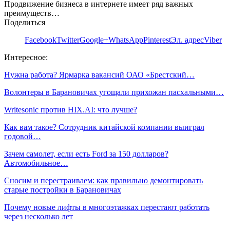
Продвижение бизнеса в интернете имеет ряд важных
преимуществ…
Поделиться
Facebook
Twitter
Google+
WhatsApp
Pinterest
Эл. адрес
Viber
Интересное:
Нужна работа? Ярмарка вакансий ОАО «Брестский…
Волонтеры в Барановичах угощали прихожан пасхальными…
Writesonic против HIX.AI: что лучше?
Как вам такое? Сотрудник китайской компании выиграл
годовой…
Зачем самолет, если есть Ford за 150 долларов?
Автомобильное…
Сносим и перестраиваем: как правильно демонтировать
старые постройки в Барановичах
Почему новые лифты в многоэтажках перестают работать
через несколько лет