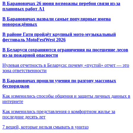
В Барановичах 26 июня возможны перебои связи из-за
плановых работ A1
В Барановичах назвали самые популярные имена
новорождённых
В районе Гати пройдёт крупный мото-музыкальный
фестиваль MotoFestWest 2026
В Беларуси сохраняются ограничения на посещение лесов
из-за пожарной опасности
Нулевая отчетность в Беларуси: почему «пустой» отчет — это
зона ответственности
В Барановичах прошли учения по разгону массовых
беспорядков
Как изменились способы общения и защиты личных данных в
интернете
Как изменились представления о комфортном жилье за
последние десять лет
7 вещей, которые нельзя смывать в унитаз