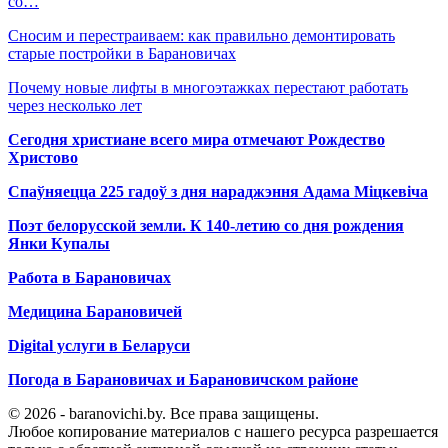
со…
Сносим и перестраиваем: как правильно демонтировать
старые постройки в Барановичах
Почему новые лифты в многоэтажках перестают работать
через несколько лет
Сегодня христиане всего мира отмечают Рождество
Христово
Спаўняецца 225 гадоў з дня нараджэння Адама Міцкевіча
Поэт белорусской земли. К 140-летию со дня рождения
Янки Купалы
Работа в Барановичах
Медицина Барановичей
Digital услуги в Беларуси
Погода в Барановичах и Барановичском районе
© 2026 - baranovichi.by. Все права защищены.
Любое копирование материалов с нашего ресурса разрешается