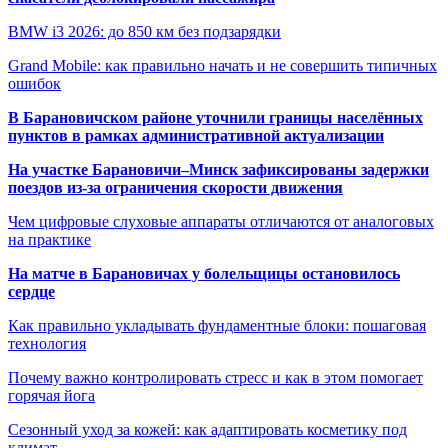
BMW i3 2026: до 850 км без подзарядки
Grand Mobile: как правильно начать и не совершить типичных
ошибок
В Барановичском районе уточнили границы населённых
пунктов в рамках административной актуализации
На участке Барановичи–Минск зафиксированы задержки
поездов из-за ограничения скорости движения
Чем цифровые слуховые аппараты отличаются от аналоговых
на практике
На матче в Барановичах у болельщицы остановилось
сердце
Как правильно укладывать фундаментные блоки: пошаговая
технология
Почему важно контролировать стресс и как в этом помогает
горячая йога
Сезонный уход за кожей: как адаптировать косметику под
климат