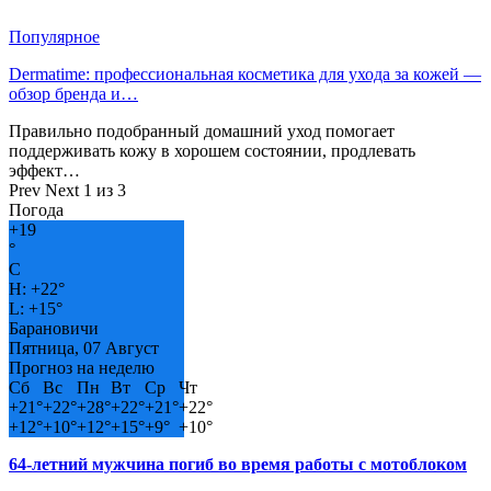
Популярное
Dermatime: профессиональная косметика для ухода за кожей —
обзор бренда и…
Правильно подобранный домашний уход помогает
поддерживать кожу в хорошем состоянии, продлевать
эффект…
Prev
Next
1 из 3
Погода
+
19
°
C
H:
+
22°
L:
+
15°
Барановичи
Пятница, 07 Август
Прогноз на неделю
Сб
Вс
Пн
Вт
Ср
Чт
+
21°
+
22°
+
28°
+
22°
+
21°
+
22°
+
12°
+
10°
+
12°
+
15°
+
9°
+
10°
64-летний мужчина погиб во время работы с мотоблоком