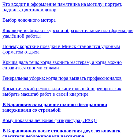
Что входит в оформление памятника на могилу: портрет,
надпись, цветник и декор
Выбор лодочного мотора
Как люди выбирают курсы и образовательные платформы для
удалённой работы
Почему короткие поездки в Минск становятся удобным
форматом отдыха
Крыша дала течь: когда звонить мастерам, а когда можно
справиться своими силами
Генеральная уборка: когда пора вызвать профессионалов
Косметический ремонт или капитальный переворот: как
выбрать масштаб работ в своей квартире
В Барановичском районе пьяного бесправника
задерживали со стрельбой
Кому показана лечебная физкультура (ЛФК)?
В Барановичах после столкновения двух легковушек
спасатели деблокировали пассажира