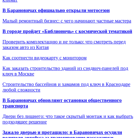
В Барановичах официально открыли мотосезон
Малый ремонтный бизнес: с чего начинают частные мастера
В городе пройдет «Библионочь» с космической тематикой
Проверить комплектацию и не только: что смотреть перед
заказом авто из Китая
Как соотнести видеокарту с монитором
Как заказать строительство зданий из сэндвич-панелей под
ключ в Москве
Строительство бассейнов и хамамов под ключ в Краснодаре
любой сложности
В Барановичах обновляют остановки общественного
транспорта
Двери без лишнего: что такое скрытый монтаж и как выбрать
подходящее решение
Зажало дверью и протащило: в Барановичах осудили
водителя автобуса за травмирование пассажирки