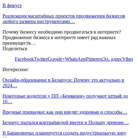
В фокусе
Реализация масштабных проектов продвижения бизнесов
любого размера инструментами…
Почему бизнесу необходимо продвигаться в интернете?
Продвижение бизнеса в интернете имеет ряд важных
преимуществ…
Поделиться
Facebook
Twitter
Google+
WhatsApp
Pinterest
Эл. адрес
Viber
Интересное:
Онлайн-образование в Беларуси: Почему это актуально в
2024…
Некоторые водители у ПП «Бенякони» получают штраф до
10…
Вредные привычки: как они вредят здоровью и способы…
Белорус пытался контрабандой ввезти в Польшу древние…
В Барановичах планируется создать индустриальную зону