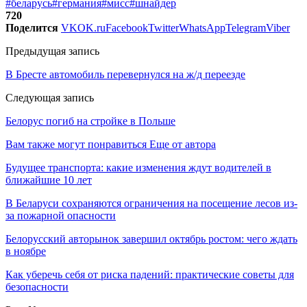
#беларусь
#германия
#мисс
#шнайдер
720
Поделится
VK
OK.ru
Facebook
Twitter
WhatsApp
Telegram
Viber
Предыдущая запись
В Бресте автомобиль перевернулся на ж/д переезде
Следующая запись
Белорус погиб на стройке в Польше
Вам также могут понравиться
Еще от автора
Будущее транспорта: какие изменения ждут водителей в
ближайшие 10 лет
В Беларуси сохраняются ограничения на посещение лесов из-
за пожарной опасности
Белорусский авторынок завершил октябрь ростом: чего ждать
в ноябре
Как уберечь себя от риска падений: практические советы для
безопасности