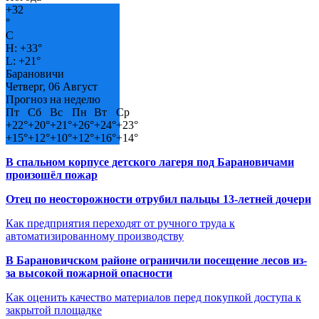
+
32
°
C
H:
+
33°
L:
+
21°
Барановичи
Четверг, 06 Август
Прогноз на неделю
Пт
Сб
Вс
Пн
Вт
Ср
+
22°
+
20°
+
21°
+
26°
+
24°
+
23°
+
15°
+
12°
+
10°
+
12°
+
16°
+
14°
В спальном корпусе детского лагеря под Барановичами
произошёл пожар
Отец по неосторожности отрубил пальцы 13-летней дочери
Как предприятия переходят от ручного труда к
автоматизированному производству
В Барановичском районе ограничили посещение лесов из-
за высокой пожарной опасности
Как оценить качество материалов перед покупкой доступа к
закрытой площадке