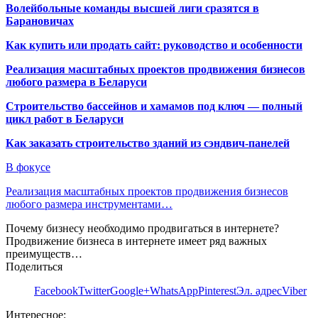
Волейбольные команды высшей лиги сразятся в
Барановичах
Как купить или продать сайт: руководство и особенности
Реализация масштабных проектов продвижения бизнесов
любого размера в Беларуси
Строительство бассейнов и хамамов под ключ — полный
цикл работ в Беларуси
Как заказать строительство зданий из сэндвич-панелей
В фокусе
Реализация масштабных проектов продвижения бизнесов
любого размера инструментами…
Почему бизнесу необходимо продвигаться в интернете?
Продвижение бизнеса в интернете имеет ряд важных
преимуществ…
Поделиться
Facebook
Twitter
Google+
WhatsApp
Pinterest
Эл. адрес
Viber
Интересное: