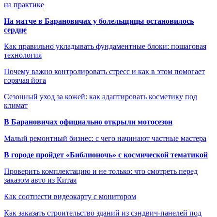
на практике
На матче в Барановичах у болельщицы остановилось
сердце
Как правильно укладывать фундаментные блоки: пошаговая
технология
Почему важно контролировать стресс и как в этом помогает
горячая йога
Сезонный уход за кожей: как адаптировать косметику под
климат
В Барановичах официально открыли мотосезон
Малый ремонтный бизнес: с чего начинают частные мастера
В городе пройдет «Библионочь» с космической тематикой
Проверить комплектацию и не только: что смотреть перед
заказом авто из Китая
Как соотнести видеокарту с монитором
Как заказать строительство зданий из сэндвич-панелей под