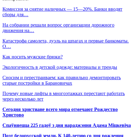
Комиссия за снятие наличных — 15—20%. Банки вводят
сборы для…
На собрании решали вопрос организации дорожного
движения на…
Катастрофа самолета, дуэль на шпагах и первые банкоматы.
О…
Как носить мужские брюки?
Экологичность в детской одежде: материалы и тренды
Сносим и перестраиваем: как правильно демонтировать
старые постройки в Барановичах
Почему новые лифты в многоэтажках перестают работать
через несколько лет
Сегодня христиане всего мира отмечают Рождество
Христово
Спаўняецца 225 гадоў з дня нараджэння Адама Міцкевіча
Поэт белорусской земли. К 140-летию со дня рождения