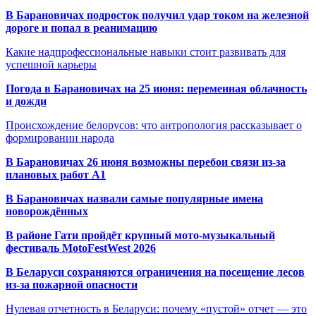
В Барановичах подросток получил удар током на железной
дороге и попал в реанимацию
Какие надпрофессиональные навыки стоит развивать для
успешной карьеры
Погода в Барановичах на 25 июня: переменная облачность
и дожди
Происхождение белорусов: что антропология рассказывает о
формировании народа
В Барановичах 26 июня возможны перебои связи из-за
плановых работ A1
В Барановичах назвали самые популярные имена
новорождённых
В районе Гати пройдёт крупный мото-музыкальный
фестиваль MotoFestWest 2026
В Беларуси сохраняются ограничения на посещение лесов
из-за пожарной опасности
Нулевая отчетность в Беларуси: почему «пустой» отчет — это