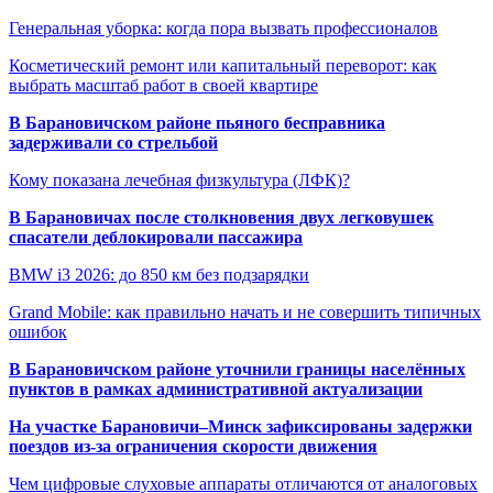
Генеральная уборка: когда пора вызвать профессионалов
Косметический ремонт или капитальный переворот: как
выбрать масштаб работ в своей квартире
В Барановичском районе пьяного бесправника
задерживали со стрельбой
Кому показана лечебная физкультура (ЛФК)?
В Барановичах после столкновения двух легковушек
спасатели деблокировали пассажира
BMW i3 2026: до 850 км без подзарядки
Grand Mobile: как правильно начать и не совершить типичных
ошибок
В Барановичском районе уточнили границы населённых
пунктов в рамках административной актуализации
На участке Барановичи–Минск зафиксированы задержки
поездов из-за ограничения скорости движения
Чем цифровые слуховые аппараты отличаются от аналоговых