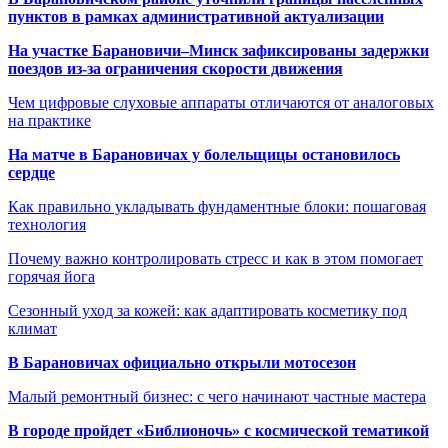
пунктов в рамках административной актуализации
На участке Барановичи–Минск зафиксированы задержки
поездов из-за ограничения скорости движения
Чем цифровые слуховые аппараты отличаются от аналоговых
на практике
На матче в Барановичах у болельщицы остановилось
сердце
Как правильно укладывать фундаментные блоки: пошаговая
технология
Почему важно контролировать стресс и как в этом помогает
горячая йога
Сезонный уход за кожей: как адаптировать косметику под
климат
В Барановичах официально открыли мотосезон
Малый ремонтный бизнес: с чего начинают частные мастера
В городе пройдет «Библионочь» с космической тематикой