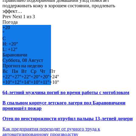
Правильно подобранный домашний уход помогает
поддерживать кожу в хорошем состоянии, продлевать
эффект…
Prev
Next
1 из 3
Погода
+
20
°
C
H:
+
20°
L:
+
12°
Барановичи
Суббота, 08 Август
Прогноз на неделю
Вс
Пн
Вт
Ср
Чт
Пт
+
22°
+
27°
+
22°
+
20°
+
20°
+
24°
+
10°
+
12°
+
14°
+
10°
+
11°
+
10°
64-летний мужчина погиб во время работы с мотоблоком
В спальном корпусе детского лагеря под Барановичами
произошёл пожар
Отец по неосторожности отрубил пальцы 13-летней дочери
Как предприятия переходят от ручного труда к
автоматизированному производству