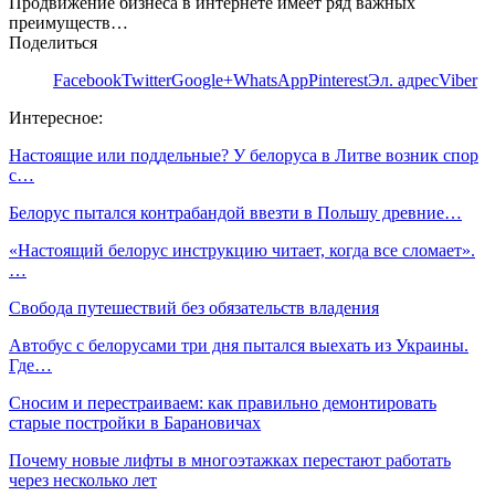
Продвижение бизнеса в интернете имеет ряд важных
преимуществ…
Поделиться
Facebook
Twitter
Google+
WhatsApp
Pinterest
Эл. адрес
Viber
Интересное:
Настоящие или поддельные? У белоруса в Литве возник спор
с…
Белорус пытался контрабандой ввезти в Польшу древние…
«Настоящий белорус инструкцию читает, когда все сломает».
…
Свобода путешествий без обязательств владения
Автобус с белорусами три дня пытался выехать из Украины.
Где…
Сносим и перестраиваем: как правильно демонтировать
старые постройки в Барановичах
Почему новые лифты в многоэтажках перестают работать
через несколько лет