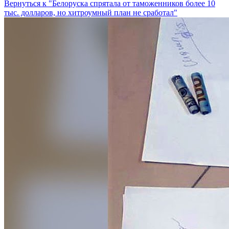
Вернуться к "Белоруска спрятала от таможенников более 10
тыс. долларов, но хитроумный план не сработал"