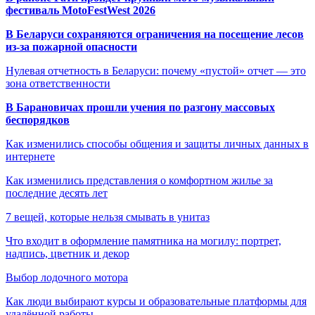
фестиваль MotoFestWest 2026
В Беларуси сохраняются ограничения на посещение лесов
из-за пожарной опасности
Нулевая отчетность в Беларуси: почему «пустой» отчет — это
зона ответственности
В Барановичах прошли учения по разгону массовых
беспорядков
Как изменились способы общения и защиты личных данных в
интернете
Как изменились представления о комфортном жилье за
последние десять лет
7 вещей, которые нельзя смывать в унитаз
Что входит в оформление памятника на могилу: портрет,
надпись, цветник и декор
Выбор лодочного мотора
Как люди выбирают курсы и образовательные платформы для
удалённой работы