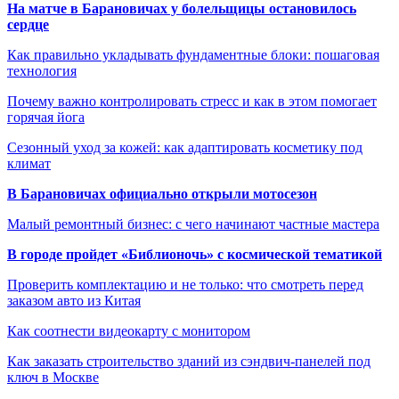
На матче в Барановичах у болельщицы остановилось
сердце
Как правильно укладывать фундаментные блоки: пошаговая
технология
Почему важно контролировать стресс и как в этом помогает
горячая йога
Сезонный уход за кожей: как адаптировать косметику под
климат
В Барановичах официально открыли мотосезон
Малый ремонтный бизнес: с чего начинают частные мастера
В городе пройдет «Библионочь» с космической тематикой
Проверить комплектацию и не только: что смотреть перед
заказом авто из Китая
Как соотнести видеокарту с монитором
Как заказать строительство зданий из сэндвич-панелей под
ключ в Москве