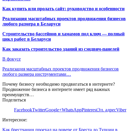
Как купить или продать сайт: руководство и особенности
Реализация масштабных проектов продвижения бизнесов
любого размера в Беларуси
Строительство бассейнов и хамамов под ключ — полный
цикл работ в Беларуси
Как заказать строительство зданий из сэндвич-панелей
В фокусе
Реализация масштабных проектов продвижения бизнесов
любого размера инструментами…
Почему бизнесу необходимо продвигаться в интернете?
Продвижение бизнеса в интернете имеет ряд важных
преимуществ…
Поделиться
Facebook
Twitter
Google+
WhatsApp
Pinterest
Эл. адрес
Viber
Интересное:
Как брестчанин проехал на ровере от Бреста до Турции в