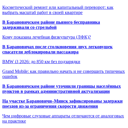
Косметический ремонт или капитальный переворот: как
выбрать масштаб работ в своей квартире
В Барановичском районе пьяного бесправника
задерживали со стрельбой
Кому показана лечебная физкультура (ЛФК)?
В Барановичах после столкновения двух легковушек
спасатели деблокировали пассажира
BMW i3 2026: до 850 км без подзарядки
Grand Mobile: как правильно начать и не совершить типичных
ошибок
В Барановичском районе уточнили границы населённых
пунктов в рамках административной актуализации
На участке Барановичи–Минск зафиксированы задержки
поездов из-за ограничения скорости движения
Чем цифровые слуховые аппараты отличаются от аналоговых
на практике