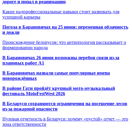
дороге и попал в реанимацию
Какие надпрофессиональные навыки стоит развивать для
успешной карьеры
Погода в Барановичах на 25 июня: переменная облачность
и дожди
Происхождение белорусов: что антропология рассказывает о
формировании народа
В Барановичах 26 июня возможны перебои связи из-за
плановых работ A1
В Барановичах назвали самые популярные имена
новорождённых
В районе Гати пройдёт крупный мото-музыкальный
фестиваль MotoFestWest 2026
В Беларуси сохраняются ограничения на посещение лесов
из-за пожарной опасности
Нулевая отчетность в Беларуси: почему «пустой» отчет — это
зона ответственности