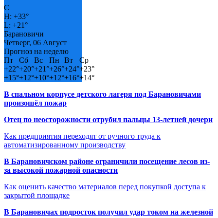
C
H:
+
33°
L:
+
21°
Барановичи
Четверг, 06 Август
Прогноз на неделю
Пт
Сб
Вс
Пн
Вт
Ср
+
22°
+
20°
+
21°
+
26°
+
24°
+
23°
+
15°
+
12°
+
10°
+
12°
+
16°
+
14°
В спальном корпусе детского лагеря под Барановичами
произошёл пожар
Отец по неосторожности отрубил пальцы 13-летней дочери
Как предприятия переходят от ручного труда к
автоматизированному производству
В Барановичском районе ограничили посещение лесов из-
за высокой пожарной опасности
Как оценить качество материалов перед покупкой доступа к
закрытой площадке
В Барановичах подросток получил удар током на железной