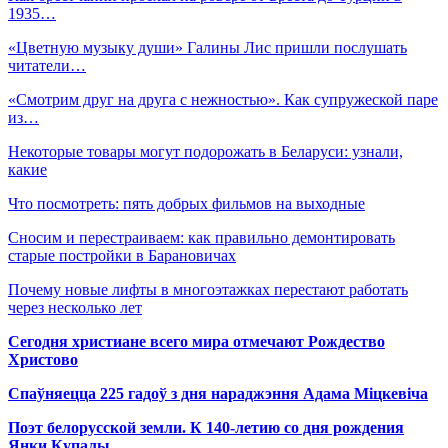
1935…
«Цветную музыку души» Галины Лис пришли послушать
читатели…
«Смотрим друг на друга с нежностью». Как супружеской паре
из…
Некоторые товары могут подорожать в Беларуси: узнали,
какие
Что посмотреть: пять добрых фильмов на выходные
Сносим и перестраиваем: как правильно демонтировать
старые постройки в Барановичах
Почему новые лифты в многоэтажках перестают работать
через несколько лет
Сегодня христиане всего мира отмечают Рождество
Христово
Спаўняецца 225 гадоў з дня нараджэння Адама Міцкевіча
Поэт белорусской земли. К 140-летию со дня рождения
Янки Купалы