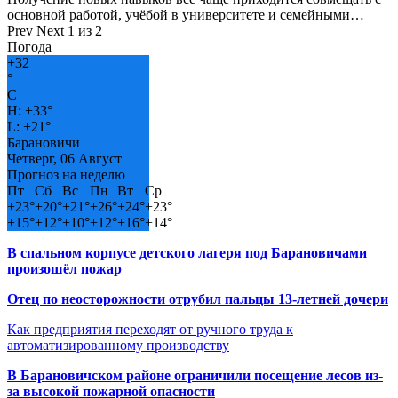
основной работой, учёбой в университете и семейными…
Prev
Next
1 из 2
Погода
+
32
°
C
H:
+
33°
L:
+
21°
Барановичи
Четверг, 06 Август
Прогноз на неделю
Пт
Сб
Вс
Пн
Вт
Ср
+
23°
+
20°
+
21°
+
26°
+
24°
+
23°
+
15°
+
12°
+
10°
+
12°
+
16°
+
14°
В спальном корпусе детского лагеря под Барановичами
произошёл пожар
Отец по неосторожности отрубил пальцы 13-летней дочери
Как предприятия переходят от ручного труда к
автоматизированному производству
В Барановичском районе ограничили посещение лесов из-
за высокой пожарной опасности