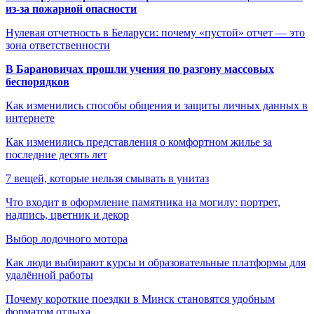
из-за пожарной опасности
Нулевая отчетность в Беларуси: почему «пустой» отчет — это
зона ответственности
В Барановичах прошли учения по разгону массовых
беспорядков
Как изменились способы общения и защиты личных данных в
интернете
Как изменились представления о комфортном жилье за
последние десять лет
7 вещей, которые нельзя смывать в унитаз
Что входит в оформление памятника на могилу: портрет,
надпись, цветник и декор
Выбор лодочного мотора
Как люди выбирают курсы и образовательные платформы для
удалённой работы
Почему короткие поездки в Минск становятся удобным
форматом отдыха