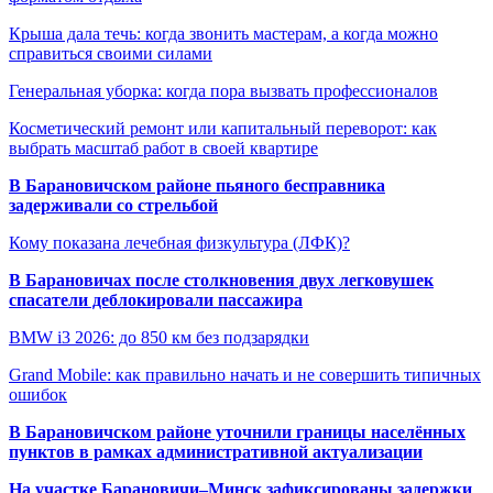
Крыша дала течь: когда звонить мастерам, а когда можно
справиться своими силами
Генеральная уборка: когда пора вызвать профессионалов
Косметический ремонт или капитальный переворот: как
выбрать масштаб работ в своей квартире
В Барановичском районе пьяного бесправника
задерживали со стрельбой
Кому показана лечебная физкультура (ЛФК)?
В Барановичах после столкновения двух легковушек
спасатели деблокировали пассажира
BMW i3 2026: до 850 км без подзарядки
Grand Mobile: как правильно начать и не совершить типичных
ошибок
В Барановичском районе уточнили границы населённых
пунктов в рамках административной актуализации
На участке Барановичи–Минск зафиксированы задержки