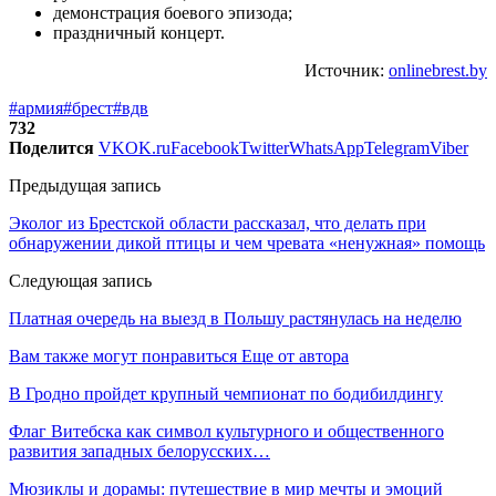
демонстрация боевого эпизода;
праздничный концерт.
Источник:
onlinebrest.by
#армия
#брест
#вдв
732
Поделится
VK
OK.ru
Facebook
Twitter
WhatsApp
Telegram
Viber
Предыдущая запись
Эколог из Брестской области рассказал, что делать при
обнаружении дикой птицы и чем чревата «ненужная» помощь
Следующая запись
Платная очередь на выезд в Польшу растянулась на неделю
Вам также могут понравиться
Еще от автора
В Гродно пройдет крупный чемпионат по бодибилдингу
Флаг Витебска как символ культурного и общественного
развития западных белорусских…
Мюзиклы и дорамы: путешествие в мир мечты и эмоций