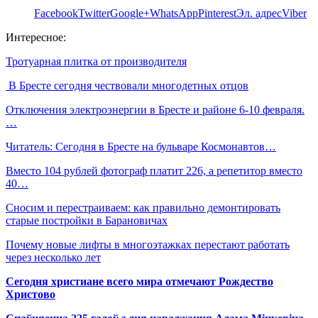
Facebook
Twitter
Google+
WhatsApp
Pinterest
Эл. адрес
Viber
Интересное:
Тротуарная плитка от производителя
В Бресте сегодня чествовали многодетных отцов
Отключения электроэнергии в Бресте и районе 6-10 февраля.
…
Читатель: Сегодня в Бресте на бульваре Космонавтов…
Вместо 104 рублей фотограф платит 226, а репетитор вместо
40…
Сносим и перестраиваем: как правильно демонтировать
старые постройки в Барановичах
Почему новые лифты в многоэтажках перестают работать
через несколько лет
Сегодня христиане всего мира отмечают Рождество
Христово