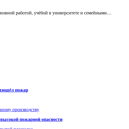
сновной работой, учёбой в университете и семейными…
оизошёл пожар
анному производству
а высокой пожарной опасности