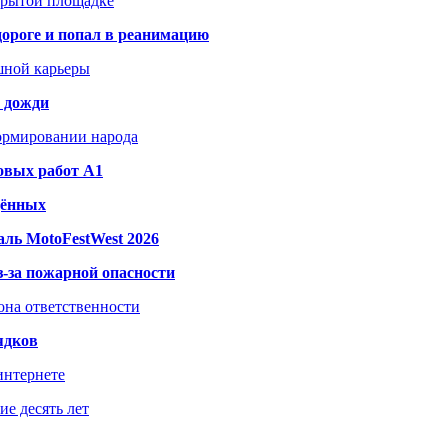
акрытой площадке
дороге и попал в реанимацию
шной карьеры
и дожди
формировании народа
овых работ A1
дённых
ль MotoFestWest 2026
з-за пожарной опасности
зона ответственности
ядков
интернете
е десять лет