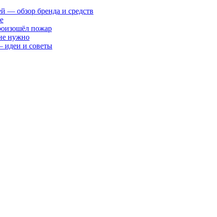
ей — обзор бренда и средств
е
произошёл пожар
 не нужно
— идеи и советы