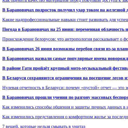
Как оценить качество материалов перед покупкой доступа к з
В Барановичах подросток получил удар током на железной 
Какие надпрофессиональные навыки стоит развивать для успе
Погода в Барановичах на 25 июня: переменная облачность 
Происхождение белорусов: что антропология рассказывает о 
В Барановичах 26 июня возможны перебои связи из-за план
В Барановичах назвали самые популярные имена новорож
В районе Гати пройдёт крупный мото-музыкальный фестива
В Беларуси сохраняются ограничения на посещение лесов и
Нулевая отчетность в Беларуси: почему «пустой» отчет — это 
В Барановичах прошли учения по разгону массовых беспор
Как изменились способы общения и защиты личных данных в 
Как изменились представления о комфортном жилье за последни
7 вещей, которые нельзя смывать в унитаз