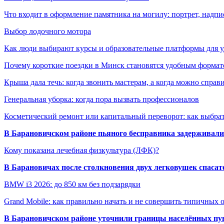
Что входит в оформление памятника на могилу: портрет, надпис
Выбор лодочного мотора
Как люди выбирают курсы и образовательные платформы для 
Почему короткие поездки в Минск становятся удобным формат
Крыша дала течь: когда звонить мастерам, а когда можно справ
Генеральная уборка: когда пора вызвать профессионалов
Косметический ремонт или капитальный переворот: как выбрат
В Барановичском районе пьяного бесправника задерживали 
Кому показана лечебная физкультура (ЛФК)?
В Барановичах после столкновения двух легковушек спаса
BMW i3 2026: до 850 км без подзарядки
Grand Mobile: как правильно начать и не совершить типичных
В Барановичском районе уточнили границы населённых пу