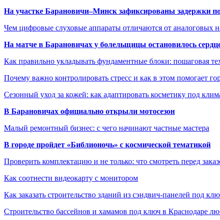
На участке Барановичи–Минск зафиксированы задержки пое
Чем цифровые слуховые аппараты отличаются от аналоговых н
На матче в Барановичах у болельщицы остановилось сердц
Как правильно укладывать фундаментные блоки: пошаговая те
Почему важно контролировать стресс и как в этом помогает гор
Сезонный уход за кожей: как адаптировать косметику под клим
В Барановичах официально открыли мотосезон
Малый ремонтный бизнес: с чего начинают частные мастера
В городе пройдет «Библионочь» с космической тематикой
Проверить комплектацию и не только: что смотреть перед заказ
Как соотнести видеокарту с монитором
Как заказать строительство зданий из сэндвич-панелей под кл
Строительство бассейнов и хамамов под ключ в Краснодаре л