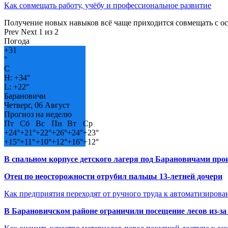
Как совмещать работу, учёбу и профессиональное развитие
Получение новых навыков всё чаще приходится совмещать с о
Prev
Next
1 из 2
Погода
+
31
°
C
H:
+
34°
L:
+
22°
Барановичи
Четверг, 06 Август
Прогноз на неделю
Пт
Сб
Вс
Пн
Вт
Ср
+
24°
+
21°
+
22°
+
26°
+
24°
+
23°
+
15°
+
11°
+
10°
+
12°
+
16°
+
12°
В спальном корпусе детского лагеря под Барановичами пр
Отец по неосторожности отрубил пальцы 13-летней дочери
Как предприятия переходят от ручного труда к автоматизиров
В Барановичском районе ограничили посещение лесов из-з