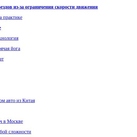
здов из-за ограничения скорости движения
а практике
е
хнология
ячая йога
ат
ом авто из Китая
юч в Москве
юбой сложности