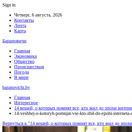
Sign in
Четверг, 6 августа, 2026
Контакты
Лента
Карта
Барановичи
Главная
Экономика
Общество
Происшествия
Погода
В мире
baranovichi.by
Главная
Интересное
14 вещей, о которых помнят все, кто жил до эпохи интер
14-veshhej-o-kotoryh-pomnjat-vse-kto-zhil-do-epohi-interneta
Вернуться к "14 вещей, о которых помнят все, кто жил до эпох