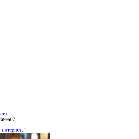
нета
-ca9ea67
и интернета"