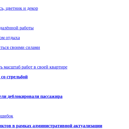
ь, цветник и декор
удалённой работы
ом отдыха
иться своими силами
ь масштаб работ в своей квартире
со стрельбой
тели деблокировали пассажира
 ошибок
нктов в рамках административной актуализации