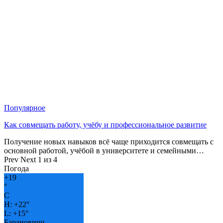
Популярное
Как совмещать работу, учёбу и профессиональное развитие
Получение новых навыков всё чаще приходится совмещать с
основной работой, учёбой в университете и семейными…
Prev
Next
1 из 4
Погода
+
19
°
C
H:
+
22°
L:
+
15°
Барановичи