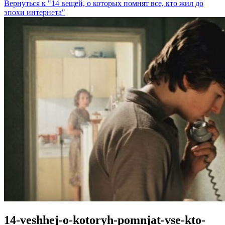
Вернуться к "14 вещей, о которых помнят все, кто жил до
эпохи интернета"
14-veshhej-o-kotoryh-pomnjat-vse-kto-