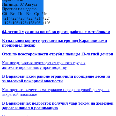
Пятница, 07 Август
Прогноз на неделю
Сб
Вс
Пн
Вт
Ср
Чт
+
21°
+
22°
+
28°
+
22°
+
21°
+
22°
+
12°
+
10°
+
12°
+
15°
+
9°
+
10°
64-летний мужчина погиб во время работы с мотоблоком
В спальном корпусе детского лагеря под Барановичами
произошёл пожар
Отец по неосторожности отрубил пальцы 13-летней дочери
Как предприятия переходят от ручного труда к
автоматизированному производству
В Барановичском районе ограничили посещение лесов из-
за высокой пожарной опасности
Как оценить качество материалов перед покупкой доступа к
закрытой площадке
В Барановичах подросток получил удар током на железной
дороге и попал в реанимацию