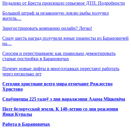
Недалеко от Бреста произошло серьезное ДТП. Подробности
Большой штраф за незаконную ловлю рыбы получил
житель…
Зарегистрировать компанию онлайн? Легко!
Сразу шесть наград получили юные пианисты из Барановичей
на…
Сносим и перестраиваем: как правильно демонтировать
старые постройки в Барановичах
Почему новые лифты в многоэтажках перестают работать
через несколько лет
Сегодня христиане всего мира отмечают Рождество
Христово
Спаўняецца 225 гадоў з дня нараджэння Адама Міцкевіча
Поэт белорусской земли. К 140-летию со дня рождения
Янки Купалы
Работа в Барановичах