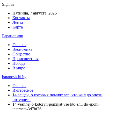
Sign in
Пятница, 7 августа, 2026
Контакты
Лента
Карта
Барановичи
Главная
Экономика
Общество
Происшествия
Погода
В мире
baranovichi.by
Главная
Интересное
14 вещей, о которых помнят все, кто жил до эпохи
интернета
14-veshhej-o-kotoryh-pomnjat-vse-kto-zhil-do-epohi-
interneta-3d7bf26