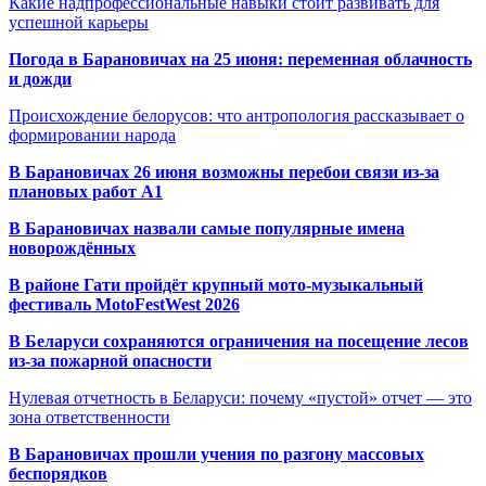
Какие надпрофессиональные навыки стоит развивать для
успешной карьеры
Погода в Барановичах на 25 июня: переменная облачность
и дожди
Происхождение белорусов: что антропология рассказывает о
формировании народа
В Барановичах 26 июня возможны перебои связи из-за
плановых работ A1
В Барановичах назвали самые популярные имена
новорождённых
В районе Гати пройдёт крупный мото-музыкальный
фестиваль MotoFestWest 2026
В Беларуси сохраняются ограничения на посещение лесов
из-за пожарной опасности
Нулевая отчетность в Беларуси: почему «пустой» отчет — это
зона ответственности
В Барановичах прошли учения по разгону массовых
беспорядков