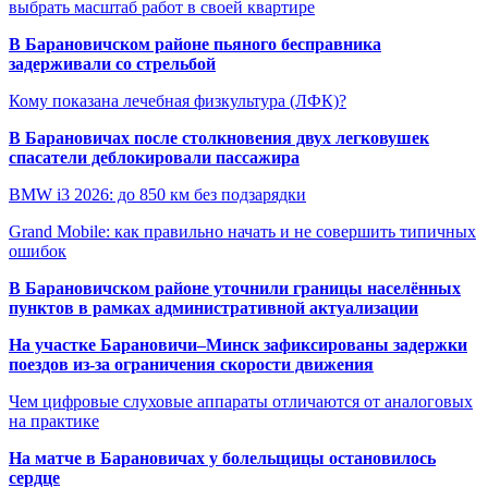
выбрать масштаб работ в своей квартире
В Барановичском районе пьяного бесправника
задерживали со стрельбой
Кому показана лечебная физкультура (ЛФК)?
В Барановичах после столкновения двух легковушек
спасатели деблокировали пассажира
BMW i3 2026: до 850 км без подзарядки
Grand Mobile: как правильно начать и не совершить типичных
ошибок
В Барановичском районе уточнили границы населённых
пунктов в рамках административной актуализации
На участке Барановичи–Минск зафиксированы задержки
поездов из-за ограничения скорости движения
Чем цифровые слуховые аппараты отличаются от аналоговых
на практике
На матче в Барановичах у болельщицы остановилось
сердце