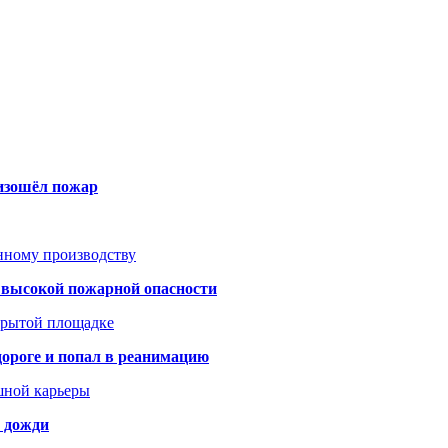
оизошёл пожар
анному производству
а высокой пожарной опасности
акрытой площадке
дороге и попал в реанимацию
шной карьеры
и дожди