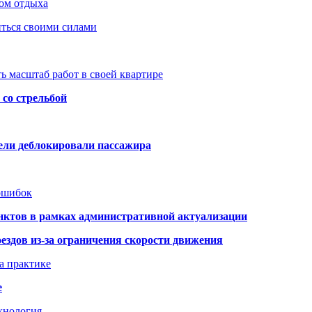
ом отдыха
иться своими силами
ь масштаб работ в своей квартире
со стрельбой
тели деблокировали пассажира
 ошибок
нктов в рамках административной актуализации
здов из-за ограничения скорости движения
а практике
е
хнология