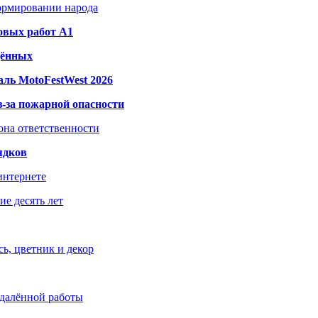
формировании народа
овых работ A1
дённых
ль MotoFestWest 2026
з-за пожарной опасности
зона ответственности
ядков
интернете
е десять лет
ь, цветник и декор
удалённой работы