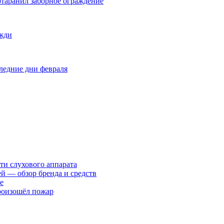
отаранил заборное ограждение
ожди
оследние дни февраля
ти слухового аппарата
ей — обзор бренда и средств
е
произошёл пожар