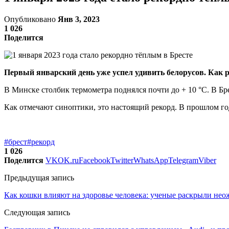
Опубликовано
Янв 3, 2023
1 026
Поделится
Первый январский день уже успел удивить белорусов. Как 
В Минске столбик термометра поднялся почти до + 10 °С. В Бр
Как отмечают синоптики, это настоящий рекорд. В прошлом году
#брест
#рекорд
1 026
Поделится
VK
OK.ru
Facebook
Twitter
WhatsApp
Telegram
Viber
Предыдущая запись
Как кошки влияют на здоровье человека: ученые раскрыли не
Следующая запись