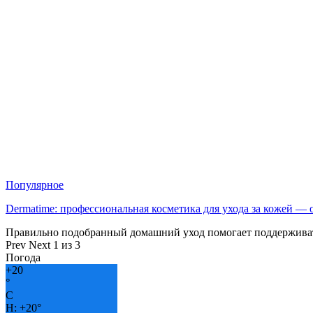
Популярное
Dermatime: профессиональная косметика для ухода за кожей —
Правильно подобранный домашний уход помогает поддерживат
Prev
Next
1 из 3
Погода
+
20
°
C
H:
+
20°