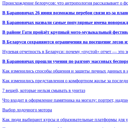
Происхождение белорусов: что антропология рассказывает о 
В Барановичах 26 июня возможны перебои связи из-за план
В Барановичах назвали самые популярные имена новорож
В районе Гати пройдёт крупный мото-музыкальный фестива
В Беларуси сохраняются ограничения на посещение лесов и
Нулевая отчетность в Беларуси: почему «пустой» отчет — это 
В Барановичах прошли учения по разгону массовых беспор
Как изменились способы общения и защиты личных данных в 
Как изменились представления о комфортном жилье за последни
7 вещей, которые нельзя смывать в унитаз
Что входит в оформление памятника на могилу: портрет, надпис
Выбор лодочного мотора
Как люди выбирают курсы и образовательные платформы для 