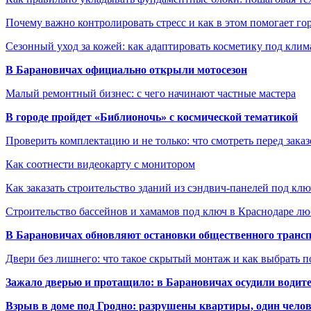
Почему важно контролировать стресс и как в этом помогает гор
Сезонный уход за кожей: как адаптировать косметику под клим
В Барановичах официально открыли мотосезон
Малый ремонтный бизнес: с чего начинают частные мастера
В городе пройдет «Библионочь» с космической тематикой
Проверить комплектацию и не только: что смотреть перед заказ
Как соотнести видеокарту с монитором
Как заказать строительство зданий из сэндвич-панелей под кл
Строительство бассейнов и хамамов под ключ в Краснодаре л
В Барановичах обновляют остановки общественного транс
Двери без лишнего: что такое скрытый монтаж и как выбрать 
Зажало дверью и протащило: в Барановичах осудили водите
Взрыв в доме под Гродно: разрушены квартиры, один челов