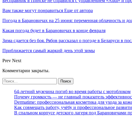
Бесправник в Пинске не справился с управлением «Audi» и пр
Вам также могут понравиться
Еще от автора
Погода в Барановичах на 25 июня: переменная облачность и д
Какая погода будет в Барановичах в конце февраля
Зима сдается без боя. Рябов рассказал о погоде в Беларуси в п
Приближается самый жаркий день этой зимы
Prev
Next
Комментарии закрыты.
64-летний мужчина погиб во время работы с мотоблоком
Почему громкость — не главный показатель эффективнос
Dermatime: профессиональная косметика для ухода за кож
Как совмещать работу, учёбу и профессиональное развити
В спальном корпусе детского лагеря под Барановичами 