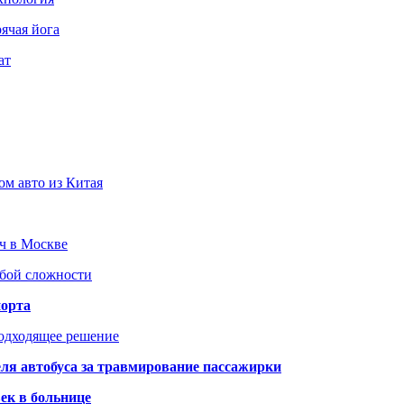
ячая йога
ат
ом авто из Китая
юч в Москве
юбой сложности
порта
подходящее решение
ля автобуса за травмирование пассажирки
ек в больнице