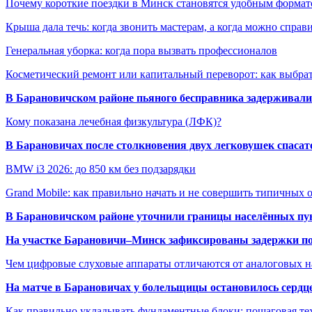
Почему короткие поездки в Минск становятся удобным формат
Крыша дала течь: когда звонить мастерам, а когда можно справ
Генеральная уборка: когда пора вызвать профессионалов
Косметический ремонт или капитальный переворот: как выбрат
В Барановичском районе пьяного бесправника задерживали 
Кому показана лечебная физкультура (ЛФК)?
В Барановичах после столкновения двух легковушек спаса
BMW i3 2026: до 850 км без подзарядки
Grand Mobile: как правильно начать и не совершить типичных
В Барановичском районе уточнили границы населённых пу
На участке Барановичи–Минск зафиксированы задержки пое
Чем цифровые слуховые аппараты отличаются от аналоговых н
На матче в Барановичах у болельщицы остановилось сердц
Как правильно укладывать фундаментные блоки: пошаговая те