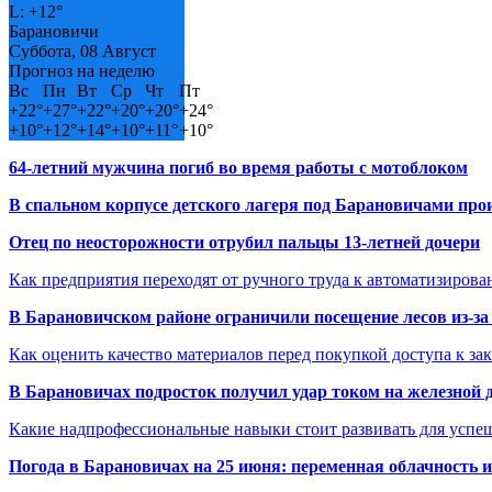
L:
+
12°
Барановичи
Суббота, 08 Август
Прогноз на неделю
Вс
Пн
Вт
Ср
Чт
Пт
+
22°
+
27°
+
22°
+
20°
+
20°
+
24°
+
10°
+
12°
+
14°
+
10°
+
11°
+
10°
64-летний мужчина погиб во время работы с мотоблоком
В спальном корпусе детского лагеря под Барановичами пр
Отец по неосторожности отрубил пальцы 13-летней дочери
Как предприятия переходят от ручного труда к автоматизиров
В Барановичском районе ограничили посещение лесов из-з
Как оценить качество материалов перед покупкой доступа к з
В Барановичах подросток получил удар током на железной 
Какие надпрофессиональные навыки стоит развивать для успе
Погода в Барановичах на 25 июня: переменная облачность 