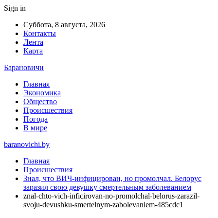
Sign in
Суббота, 8 августа, 2026
Контакты
Лента
Карта
Барановичи
Главная
Экономика
Общество
Происшествия
Погода
В мире
baranovichi.by
Главная
Происшествия
Знал, что ВИЧ-инфицирован, но промолчал. Белорус
заразил свою девушку смертельным заболеванием
znal-chto-vich-inficirovan-no-promolchal-belorus-zarazil-
svoju-devushku-smertelnym-zabolevaniem-485cdc1