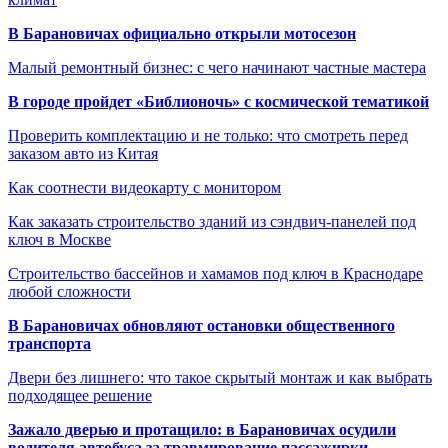
В Барановичах официально открыли мотосезон
Малый ремонтный бизнес: с чего начинают частные мастера
В городе пройдет «Библионочь» с космической тематикой
Проверить комплектацию и не только: что смотреть перед
заказом авто из Китая
Как соотнести видеокарту с монитором
Как заказать строительство зданий из сэндвич-панелей под
ключ в Москве
Строительство бассейнов и хамамов под ключ в Краснодаре
любой сложности
В Барановичах обновляют остановки общественного
транспорта
Двери без лишнего: что такое скрытый монтаж и как выбрать
подходящее решение
Зажало дверью и протащило: в Барановичах осудили
водителя автобуса за травмирование пассажирки