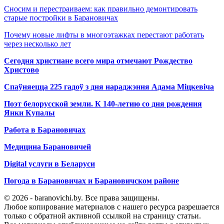
Сносим и перестраиваем: как правильно демонтировать
старые постройки в Барановичах
Почему новые лифты в многоэтажках перестают работать
через несколько лет
Сегодня христиане всего мира отмечают Рождество
Христово
Спаўняецца 225 гадоў з дня нараджэння Адама Міцкевіча
Поэт белорусской земли. К 140-летию со дня рождения
Янки Купалы
Работа в Барановичах
Медицина Барановичей
Digital услуги в Беларуси
Погода в Барановичах и Барановичском районе
© 2026 - baranovichi.by. Все права защищены.
Любое копирование материалов с нашего ресурса разрешается
только с обратной активной ссылкой на страницу статьи.