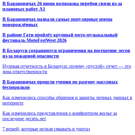
В Барановичах 26 июня возможны перебои связи из-за
плановых работ A1
В Барановичах назвали самые популярные имена
новорождённых
В районе Гати пройдёт крупный мото-музыкальный
фестиваль MotoFestWest 2026
В Беларуси сохраняются ограничения на посещение лесов
из-за пожарной опасности
Нулевая отчетность в Беларуси: почему «пустой» отчет — это
зона ответственности
В Барановичах прошли учения по разгону массовых
беспорядков
Как изменились способы общения и защиты личных данных в
интернете
Как изменились представления о комфортном жилье за
последние десять лет
7 вещей, которые нельзя смывать в унитаз