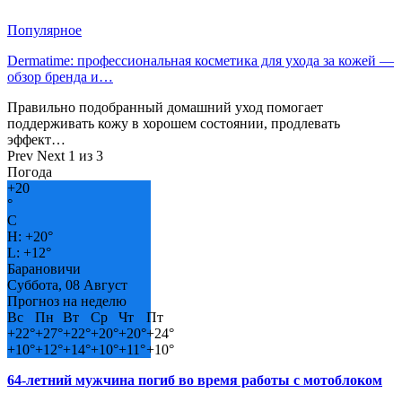
Популярное
Dermatime: профессиональная косметика для ухода за кожей —
обзор бренда и…
Правильно подобранный домашний уход помогает
поддерживать кожу в хорошем состоянии, продлевать
эффект…
Prev
Next
1 из 3
Погода
+
20
°
C
H:
+
20°
L:
+
12°
Барановичи
Суббота, 08 Август
Прогноз на неделю
Вс
Пн
Вт
Ср
Чт
Пт
+
22°
+
27°
+
22°
+
20°
+
20°
+
24°
+
10°
+
12°
+
14°
+
10°
+
11°
+
10°
64-летний мужчина погиб во время работы с мотоблоком