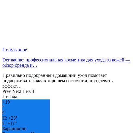
Популярное
Dermatime: профессиональная косметика для ухода за кожей —
обзор бренда и…
Правильно подобранный домашний уход помогает
поддерживать кожу в хорошем состоянии, продлевать
эффект…
Prev
Next
1 из 3
Погода
+
19
°
C
H:
+
23°
L:
+
11°
Барановичи