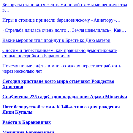
Белорусы становятся жертвами новой схемы мошенничества
в…
Игры в столице принесли барановичскому «Авиатору»…
«Стрельба длилась очень долго… Земля шевелилась». Как…
Какие мероприятия пройдут в Бресте ко Дню матери
Сносим и перестраиваем: как правильно демонтировать
старые постройки в Барановичах
Почему новые лифты в многоэтажках перестают работать
через несколько лет
Сегодня христиане всего мира отмечают Рождество
Христово
Спаўняецца 225 гадоў з дня нараджэння Адама Міцкевіча
Поэт белорусской земли. К 140-летию со дня рождения
Янки Купалы
Работа в Барановичах
Медицина Барановичей