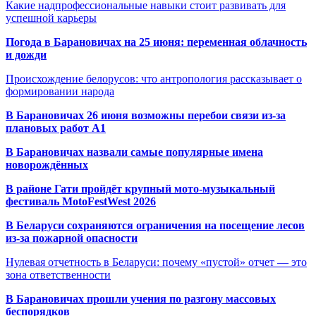
Какие надпрофессиональные навыки стоит развивать для
успешной карьеры
Погода в Барановичах на 25 июня: переменная облачность
и дожди
Происхождение белорусов: что антропология рассказывает о
формировании народа
В Барановичах 26 июня возможны перебои связи из-за
плановых работ A1
В Барановичах назвали самые популярные имена
новорождённых
В районе Гати пройдёт крупный мото-музыкальный
фестиваль MotoFestWest 2026
В Беларуси сохраняются ограничения на посещение лесов
из-за пожарной опасности
Нулевая отчетность в Беларуси: почему «пустой» отчет — это
зона ответственности
В Барановичах прошли учения по разгону массовых
беспорядков