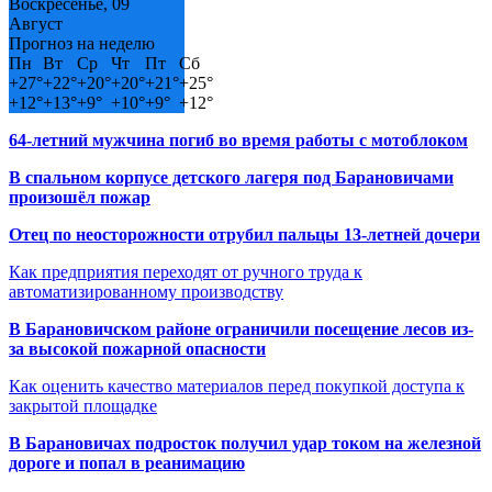
Воскресенье, 09
Август
Прогноз на неделю
Пн
Вт
Ср
Чт
Пт
Сб
+
27°
+
22°
+
20°
+
20°
+
21°
+
25°
+
12°
+
13°
+
9°
+
10°
+
9°
+
12°
64-летний мужчина погиб во время работы с мотоблоком
В спальном корпусе детского лагеря под Барановичами
произошёл пожар
Отец по неосторожности отрубил пальцы 13-летней дочери
Как предприятия переходят от ручного труда к
автоматизированному производству
В Барановичском районе ограничили посещение лесов из-
за высокой пожарной опасности
Как оценить качество материалов перед покупкой доступа к
закрытой площадке
В Барановичах подросток получил удар током на железной
дороге и попал в реанимацию