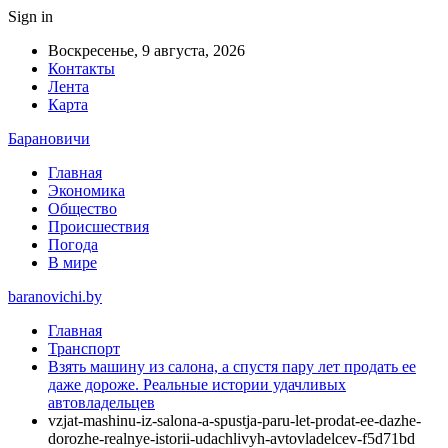
Sign in
Воскресенье, 9 августа, 2026
Контакты
Лента
Карта
Барановичи
Главная
Экономика
Общество
Происшествия
Погода
В мире
baranovichi.by
Главная
Транспорт
Взять машину из салона, а спустя пару лет продать ее
даже дороже. Реальные истории удачливых
автовладельцев
vzjat-mashinu-iz-salona-a-spustja-paru-let-prodat-ee-dazhe-
dorozhe-realnye-istorii-udachlivyh-avtovladelcev-f5d71bd