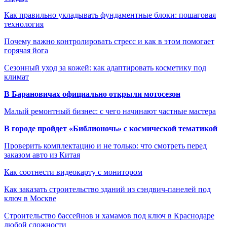
Как правильно укладывать фундаментные блоки: пошаговая
технология
Почему важно контролировать стресс и как в этом помогает
горячая йога
Сезонный уход за кожей: как адаптировать косметику под
климат
В Барановичах официально открыли мотосезон
Малый ремонтный бизнес: с чего начинают частные мастера
В городе пройдет «Библионочь» с космической тематикой
Проверить комплектацию и не только: что смотреть перед
заказом авто из Китая
Как соотнести видеокарту с монитором
Как заказать строительство зданий из сэндвич-панелей под
ключ в Москве
Строительство бассейнов и хамамов под ключ в Краснодаре
любой сложности