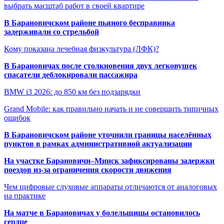
выбрать масштаб работ в своей квартире
В Барановичском районе пьяного бесправника
задерживали со стрельбой
Кому показана лечебная физкультура (ЛФК)?
В Барановичах после столкновения двух легковушек
спасатели деблокировали пассажира
BMW i3 2026: до 850 км без подзарядки
Grand Mobile: как правильно начать и не совершить типичных
ошибок
В Барановичском районе уточнили границы населённых
пунктов в рамках административной актуализации
На участке Барановичи–Минск зафиксированы задержки
поездов из-за ограничения скорости движения
Чем цифровые слуховые аппараты отличаются от аналоговых
на практике
На матче в Барановичах у болельщицы остановилось
сердце