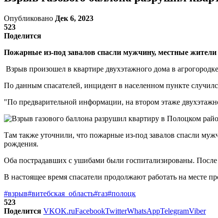
Опубликовано
Дек 6, 2023
523
Поделится
Пожарные из-под завалов спасли мужчину, местные жители 
Взрыв произошел в квартире двухэтажного дома в агрогородк
По данным спасателей, инцидент в населенном пункте случился
"По предварительной информации, на втором этаже двухэтажно
Там также уточнили, что пожарные из-под завалов спасли му
рождения.
Оба пострадавших с ушибами были госпитализированы. После 
В настоящее время спасатели продолжают работать на месте п
#взрыв
#витебская_область
#газ
#полоцк
523
Поделится
VK
OK.ru
Facebook
Twitter
WhatsApp
Telegram
Viber