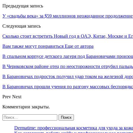
Предыдущая запись
У «свадьбы века» за $59 миллионов неожиданное продолжение
Следующая запись
Сколько стоит встретить Новый год в ОАЭ, Китае, Москве и Е
Вам также могут понравиться
Еще от автора
В спальном корпусе детского лагеря под Барановичами произо
В Чериковском районе отец по неосторожности отрубил пальцы
В Барановичах подросток получил удар током на железной дор
В Барановичах прошли учения по разгону массовых беспорядк
Prev
Next
Комментарии закрыты.
Dermatime: профессиональная косметика для ухода за кож