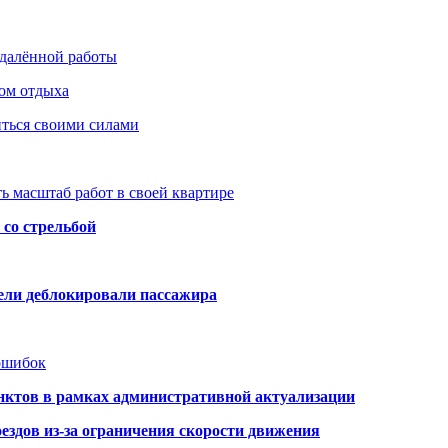
удалённой работы
ом отдыха
иться своими силами
ь масштаб работ в своей квартире
со стрельбой
тели деблокировали пассажира
 ошибок
нктов в рамках административной актуализации
здов из-за ограничения скорости движения