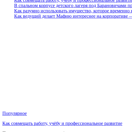
Как совмещать работу, учёбу и профессиональное развити
В спальном корпусе детского лагеря под Барановичами 
Как разумно использовать имущество, которое временно
Как ведущий делает Мафию интереснее на корпоративе 
Популярное
Как совмещать работу, учёбу и профессиональное развитие