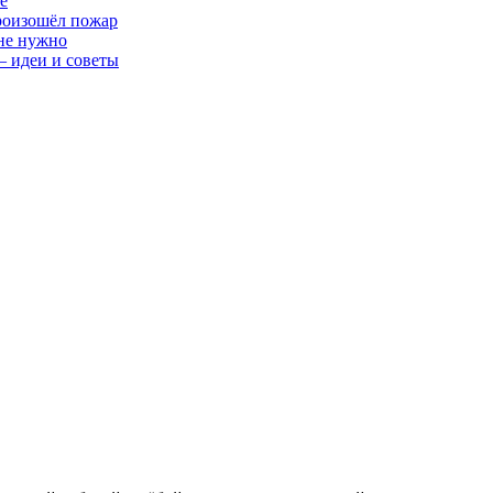
е
произошёл пожар
 не нужно
— идеи и советы