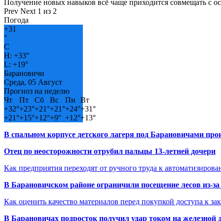
Получение новых навыков всё чаще приходится совмещать с о
Prev
Next
1 из 2
Погода
+
31
°
C
H:
+
33°
L:
+
19°
Барановичи
Среда, 05 Август
Прогноз на неделю
Чт
Пт
Сб
Вс
Пн
Вт
+
32°
+
23°
+
21°
+
21°
+
24°
+
31°
+
21°
+
15°
+
12°
+
9°
+
12°
+
13°
В спальном корпусе детского лагеря под Барановичами пр
Отец по неосторожности отрубил пальцы 13-летней дочери
Как предприятия переходят от ручного труда к автоматизиров
В Барановичском районе ограничили посещение лесов из-з
Как оценить качество материалов перед покупкой доступа к з
В Барановичах подросток получил удар током на железной 