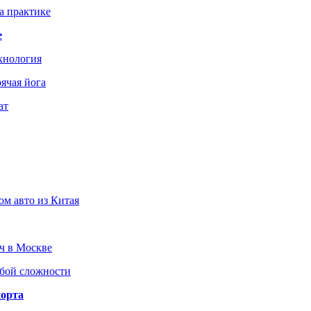
а практике
е
хнология
ячая йога
ат
ом авто из Китая
юч в Москве
юбой сложности
порта