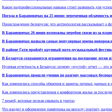
Какие надпрофессиональные навыки стоит развивать для успе
Погода в Барановичах на 25 июня: переменная облачность 
Происхождение белорусов: что антропология рассказывает о 
В Барановичах 26 июня возможны перебои связи из-за план
В Барановичах назвали самые популярные имена новорож
В районе Гати пройдёт крупный мото-музыкальный фестива
В Беларуси сохраняются ограничения на посещение лесов и
Нулевая отчетность в Беларуси: почему «пустой» отчет — это 
В Барановичах прошли учения по разгону массовых беспор
Как изменились способы общения и защиты личных данных в 
Как изменились представления о комфортном жилье за последни
7 вещей, которые нельзя смывать в унитаз
Что входит в оформление памятника на могилу: портрет, надпис