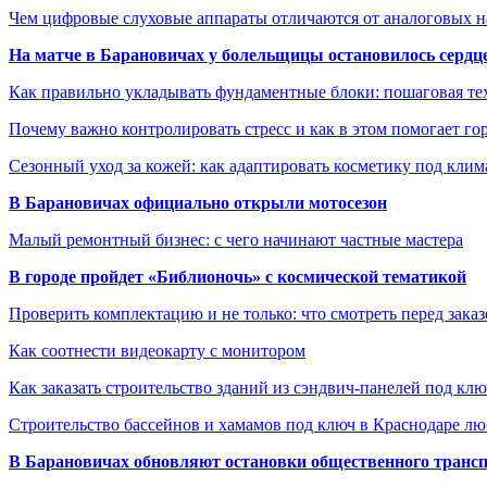
Чем цифровые слуховые аппараты отличаются от аналоговых н
На матче в Барановичах у болельщицы остановилось сердц
Как правильно укладывать фундаментные блоки: пошаговая те
Почему важно контролировать стресс и как в этом помогает гор
Сезонный уход за кожей: как адаптировать косметику под клим
В Барановичах официально открыли мотосезон
Малый ремонтный бизнес: с чего начинают частные мастера
В городе пройдет «Библионочь» с космической тематикой
Проверить комплектацию и не только: что смотреть перед заказ
Как соотнести видеокарту с монитором
Как заказать строительство зданий из сэндвич-панелей под кл
Строительство бассейнов и хамамов под ключ в Краснодаре л
В Барановичах обновляют остановки общественного транс