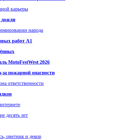
шной карьеры
и дожди
формировании народа
овых работ A1
дённых
ль MotoFestWest 2026
з-за пожарной опасности
зона ответственности
ядков
интернете
е десять лет
ь, цветник и декор