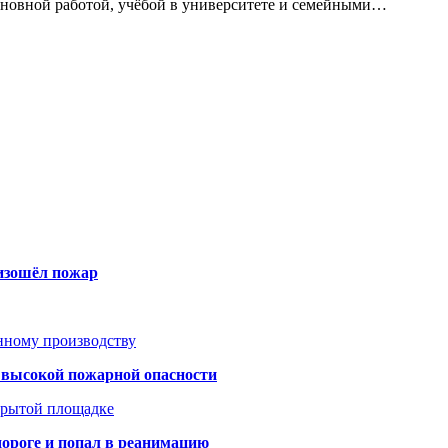
сновной работой, учёбой в университете и семейными…
оизошёл пожар
анному производству
а высокой пожарной опасности
акрытой площадке
дороге и попал в реанимацию