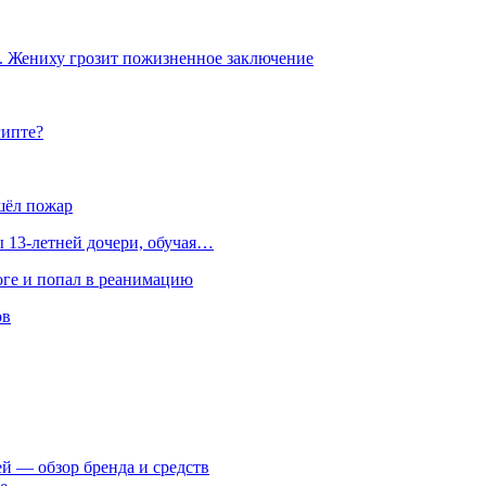
. Жениху грозит пожизненное заключение
гипте?
шёл пожар
 13-летней дочери, обучая…
оге и попал в реанимацию
ов
ей — обзор бренда и средств