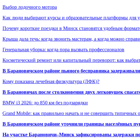
Выбор лодочного мотора
Как люди выбирают курсы и образовательные платформы для 
Почему короткие поездки в Минск становятся удобным формат
Крыша дала течь: когда звонить мастерам, а когда можно справ
Генеральная уборка: когда пора вызвать профессионалов
Косметический ремонт или капитальный переворот: как выбрат
В Барановичском районе пьяного бесправника задерживали 
Кому показана лечебная физкультура (ЛФК)?
В Барановичах после столкновения двух легковушек спаса
BMW i3 2026: до 850 км без подзарядки
Grand Mobile: как правильно начать и не совершить типичных
В Барановичском районе уточнили границы населённых пу
На участке Барановичи–Минск зафиксированы задержки пое