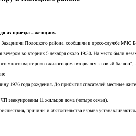
до их приезда – женщину.
е Захарничи Полоцкого района, сообщили в пресс-службе МЧС Б
 вечером во вторник 5 декабря около 19:30. На место были нез
го многоквартирного жилого дома взорвался газовый баллон", 
жчину 1976 года рождения. До прибытия спасателей местные жи
ЧП эвакуированы 11 жильцов дома (четыре семьи).
роисшествия, причины и обстоятельства взрыва устанавливаются.