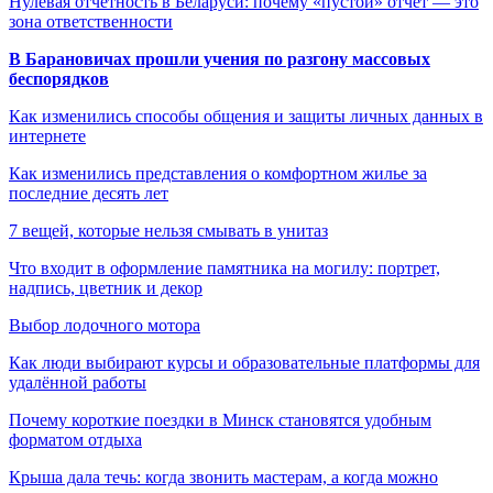
Нулевая отчетность в Беларуси: почему «пустой» отчет — это
зона ответственности
В Барановичах прошли учения по разгону массовых
беспорядков
Как изменились способы общения и защиты личных данных в
интернете
Как изменились представления о комфортном жилье за
последние десять лет
7 вещей, которые нельзя смывать в унитаз
Что входит в оформление памятника на могилу: портрет,
надпись, цветник и декор
Выбор лодочного мотора
Как люди выбирают курсы и образовательные платформы для
удалённой работы
Почему короткие поездки в Минск становятся удобным
форматом отдыха
Крыша дала течь: когда звонить мастерам, а когда можно