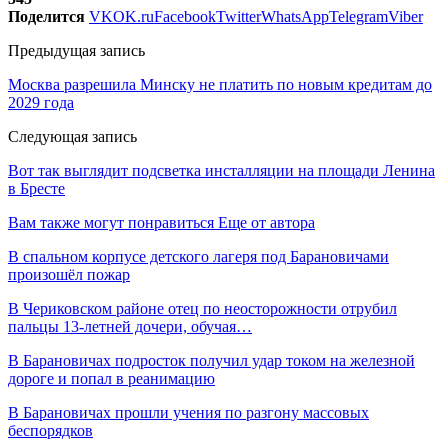
Поделится
VK
OK.ru
Facebook
Twitter
WhatsApp
Telegram
Viber
Предыдущая запись
Москва разрешила Минску не платить по новым кредитам до
2029 года
Следующая запись
Вот так выглядит подсветка инсталляции на площади Ленина
в Бресте
Вам также могут понравиться
Еще от автора
В спальном корпусе детского лагеря под Барановичами
произошёл пожар
В Чериковском районе отец по неосторожности отрубил
пальцы 13-летней дочери, обучая…
В Барановичах подросток получил удар током на железной
дороге и попал в реанимацию
В Барановичах прошли учения по разгону массовых
беспорядков