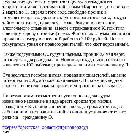
чужим имуществом с корыстной целью и находясь на
территории молочно-товарной фермы «Карпеши», в период с
2 марта по 11 апреля этого года свободно проник в
помещение для содержания крупного рогатого скота, откуда
тайно похитил одну корову. Позже, будучи в состоянии
алкогольного опьянения, вместе с гражданином К. похитил
еще одну корову с той же фермы. Животных злоумышленники
продали фермеру в соседний район за 3 100 рублей. Позже
покупатель узнал от правоохранителей, что скот ворованный.
Также подсудимый О., будучи пьяным, проник 22 мая через
незапертую дверь в дом в д. Нивищи, откуда тайно похитил
кошелек со 190 рублями, принадлежавшими потерпевшему Л.
Суд заслушал гособвинителя, показания свидетелей, мнение
потерпевшего Л., а также обвиняемых. В своем последнем
слове нарушители закона просили «строго не наказывать».
По результатам рассмотрения уголовного дела судом
назначено наказание в виде ареста сроком три месяца
гражданину К., в виде лишения свободы сроком три года с
отбыванием в исправительной колонии в условиях строгого
режима – гражданину О.
#берёза
#брестская_область
#приговор
#суд
545