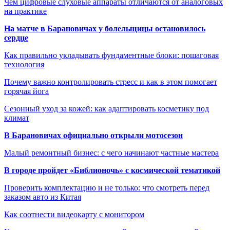
Чем цифровые слуховые аппараты отличаются от аналоговых
на практике
На матче в Барановичах у болельщицы остановилось
сердце
Как правильно укладывать фундаментные блоки: пошаговая
технология
Почему важно контролировать стресс и как в этом помогает
горячая йога
Сезонный уход за кожей: как адаптировать косметику под
климат
В Барановичах официально открыли мотосезон
Малый ремонтный бизнес: с чего начинают частные мастера
В городе пройдет «Библионочь» с космической тематикой
Проверить комплектацию и не только: что смотреть перед
заказом авто из Китая
Как соотнести видеокарту с монитором