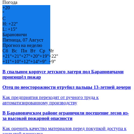
Погода
+
20
°
C
H:
+
22°
L:
+
15°
Барановичи
Пятница, 07 Август
Прогноз на неделю
Сб
Вс
Пн
Вт
Ср
Чт
+
21°
+
21°
+
27°
+
20°
+
19°
+
22°
+
11°
+
10°
+
12°
+
14°
+
9°
+
9°
В спальном корпусе детского лагеря под Барановичами
произошёл пожар
Отец по неосторожности отрубил пальцы 13-летней дочери
Как предприятия переходят от ручного труда к
автоматизированному производству
В Барановичском районе ограничили посещение лесов из-
за высокой пожарной опасности
Как оценить качество материалов перед покупкой доступа к
закрытой площадке