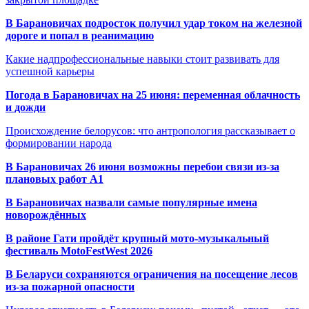
В Барановичах подросток получил удар током на железной
дороге и попал в реанимацию
Какие надпрофессиональные навыки стоит развивать для
успешной карьеры
Погода в Барановичах на 25 июня: переменная облачность
и дожди
Происхождение белорусов: что антропология рассказывает о
формировании народа
В Барановичах 26 июня возможны перебои связи из-за
плановых работ A1
В Барановичах назвали самые популярные имена
новорождённых
В районе Гати пройдёт крупный мото-музыкальный
фестиваль MotoFestWest 2026
В Беларуси сохраняются ограничения на посещение лесов
из-за пожарной опасности