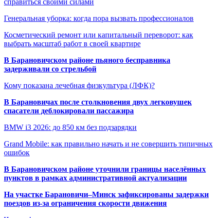
справиться своими силами
Генеральная уборка: когда пора вызвать профессионалов
Косметический ремонт или капитальный переворот: как
выбрать масштаб работ в своей квартире
В Барановичском районе пьяного бесправника
задерживали со стрельбой
Кому показана лечебная физкультура (ЛФК)?
В Барановичах после столкновения двух легковушек
спасатели деблокировали пассажира
BMW i3 2026: до 850 км без подзарядки
Grand Mobile: как правильно начать и не совершить типичных
ошибок
В Барановичском районе уточнили границы населённых
пунктов в рамках административной актуализации
На участке Барановичи–Минск зафиксированы задержки
поездов из-за ограничения скорости движения