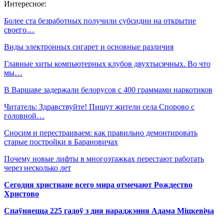
Интересное:
Более ста безработных получили субсидии на открытие
своего…
Виды электронных сигарет и основные различия
Главные хиты компьютерных клубов двухтысячных. Во что
мы…
В Варшаве задержали белорусов с 400 граммами наркотиков
Читатель: Здравствуйте! Пишут жители села Спорово с
головной…
Сносим и перестраиваем: как правильно демонтировать
старые постройки в Барановичах
Почему новые лифты в многоэтажках перестают работать
через несколько лет
Сегодня христиане всего мира отмечают Рождество
Христово
Спаўняецца 225 гадоў з дня нараджэння Адама Міцкевіча