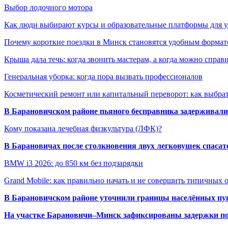
Выбор лодочного мотора
Как люди выбирают курсы и образовательные платформы для 
Почему короткие поездки в Минск становятся удобным формат
Крыша дала течь: когда звонить мастерам, а когда можно справ
Генеральная уборка: когда пора вызвать профессионалов
Косметический ремонт или капитальный переворот: как выбрат
В Барановичском районе пьяного бесправника задерживали 
Кому показана лечебная физкультура (ЛФК)?
В Барановичах после столкновения двух легковушек спаса
BMW i3 2026: до 850 км без подзарядки
Grand Mobile: как правильно начать и не совершить типичных
В Барановичском районе уточнили границы населённых пу
На участке Барановичи–Минск зафиксированы задержки пое