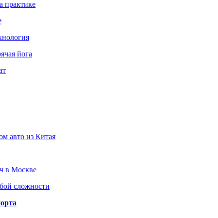
а практике
е
хнология
ячая йога
ат
ом авто из Китая
юч в Москве
юбой сложности
порта