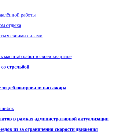
удалённой работы
ом отдыха
иться своими силами
ь масштаб работ в своей квартире
со стрельбой
тели деблокировали пассажира
 ошибок
нктов в рамках административной актуализации
здов из-за ограничения скорости движения