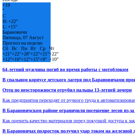
+
19
°
C
H:
+
22°
L:
+
15°
Барановичи
Пятница, 07 Август
Прогноз на неделю
Сб
Вс
Пн
Вт
Ср
Чт
+
21°
+
22°
+
28°
+
22°
+
21°
+
22°
+
12°
+
10°
+
12°
+
15°
+
9°
+
10°
64-летний мужчина погиб во время работы с мотоблоком
В спальном корпусе детского лагеря под Барановичами пр
Отец по неосторожности отрубил пальцы 13-летней дочери
Как предприятия переходят от ручного труда к автоматизиров
В Барановичском районе ограничили посещение лесов из-з
Как оценить качество материалов перед покупкой доступа к з
В Барановичах подросток получил удар током на железной 