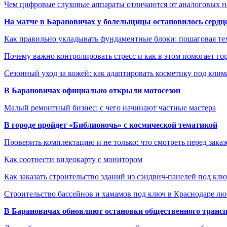
Чем цифровые слуховые аппараты отличаются от аналоговых н
На матче в Барановичах у болельщицы остановилось сердц
Как правильно укладывать фундаментные блоки: пошаговая те
Почему важно контролировать стресс и как в этом помогает гор
Сезонный уход за кожей: как адаптировать косметику под клим
В Барановичах официально открыли мотосезон
Малый ремонтный бизнес: с чего начинают частные мастера
В городе пройдет «Библионочь» с космической тематикой
Проверить комплектацию и не только: что смотреть перед заказ
Как соотнести видеокарту с монитором
Как заказать строительство зданий из сэндвич-панелей под кл
Строительство бассейнов и хамамов под ключ в Краснодаре л
В Барановичах обновляют остановки общественного транс