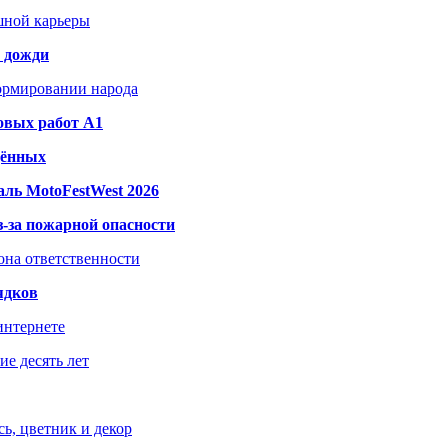
шной карьеры
и дожди
формировании народа
овых работ A1
дённых
ль MotoFestWest 2026
з-за пожарной опасности
зона ответственности
ядков
интернете
е десять лет
ь, цветник и декор