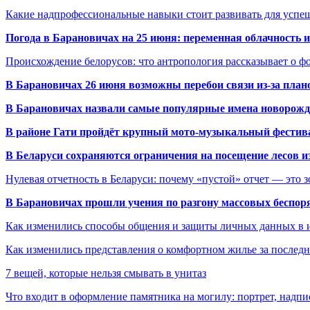
Какие надпрофессиональные навыки стоит развивать для успе
Погода в Барановичах на 25 июня: переменная облачность 
Происхождение белорусов: что антропология рассказывает о 
В Барановичах 26 июня возможны перебои связи из-за план
В Барановичах назвали самые популярные имена новорож
В районе Гати пройдёт крупный мото-музыкальный фестива
В Беларуси сохраняются ограничения на посещение лесов и
Нулевая отчетность в Беларуси: почему «пустой» отчет — это 
В Барановичах прошли учения по разгону массовых беспор
Как изменились способы общения и защиты личных данных в 
Как изменились представления о комфортном жилье за последни
7 вещей, которые нельзя смывать в унитаз
Что входит в оформление памятника на могилу: портрет, надпис