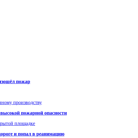
оизошёл пожар
анному производству
а высокой пожарной опасности
акрытой площадке
дороге и попал в реанимацию