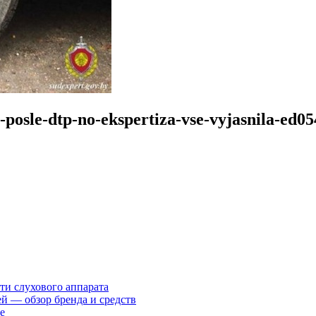
a-posle-dtp-no-ekspertiza-vse-vyjasnila-ed0
ти слухового аппарата
ей — обзор бренда и средств
е