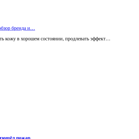
 обзор бренда и…
ь кожу в хорошем состоянии, продлевать эффект…
оизошёл пожар