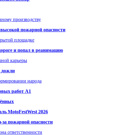
анному производству
а высокой пожарной опасности
акрытой площадке
дороге и попал в реанимацию
шной карьеры
и дожди
формировании народа
овых работ A1
дённых
ль MotoFestWest 2026
з-за пожарной опасности
зона ответственности