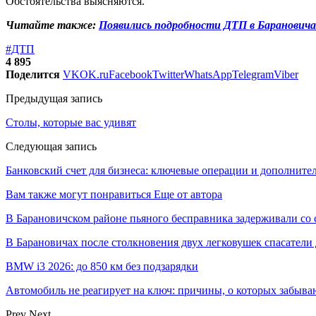
Обстоятельства выясняются.
Читайте также:
Появились подробности ДТП в Барановичах
#ДТП
4 895
Поделится
VK
OK.ru
Facebook
Twitter
WhatsApp
Telegram
Viber
Предыдущая запись
Столы, которые вас удивят
Следующая запись
Банковский счет для бизнеса: ключевые операции и дополните
Вам также могут понравиться
Еще от автора
В Барановичском районе пьяного бесправника задерживали со 
В Барановичах после столкновения двух легковушек спасатели
BMW i3 2026: до 850 км без подзарядки
Автомобиль не реагирует на ключ: причины, о которых забыва
Prev
Next