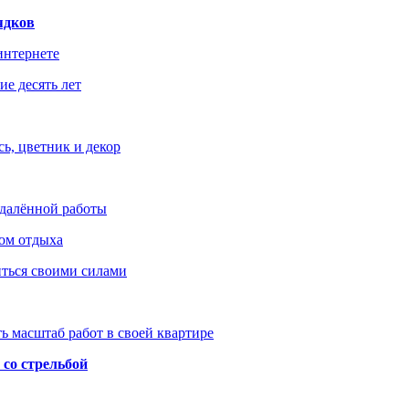
ядков
интернете
е десять лет
ь, цветник и декор
удалённой работы
ом отдыха
иться своими силами
ь масштаб работ в своей квартире
со стрельбой