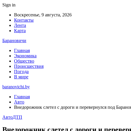
Sign in
Воскресенье, 9 августа, 2026
Контакты
Лента
Карта
Барановичи
Главная
Экономика
Общество
Происшествия
Погода
В мире
baranovichi.by
Главная
Авто
Внедорожник слетел с дороги и перевернулся под Баран
Авто
ДТП
Внедорожник слетел с дороги и переве