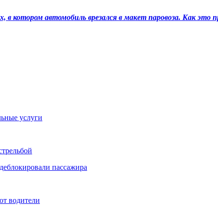
, в котором автомобиль врезался в макет паровоза. Как это 
льные услуги
стрельбой
 деблокировали пассажира
ют водители