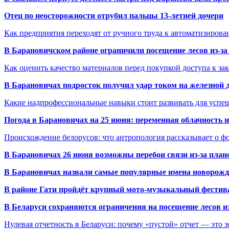
Отец по неосторожности отрубил пальцы 13-летней дочери
Как предприятия переходят от ручного труда к автоматизиров
В Барановичском районе ограничили посещение лесов из-з
Как оценить качество материалов перед покупкой доступа к з
В Барановичах подросток получил удар током на железной 
Какие надпрофессиональные навыки стоит развивать для успе
Погода в Барановичах на 25 июня: переменная облачность 
Происхождение белорусов: что антропология рассказывает о 
В Барановичах 26 июня возможны перебои связи из-за план
В Барановичах назвали самые популярные имена новорож
В районе Гати пройдёт крупный мото-музыкальный фестива
В Беларуси сохраняются ограничения на посещение лесов и
Нулевая отчетность в Беларуси: почему «пустой» отчет — это 