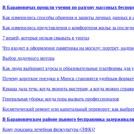
В Барановичах прошли учения по разгону массовых беспор
Как изменились способы общения и защиты личных данных в 
Как изменились представления о комфортном жилье за последни
7 вещей, которые нельзя смывать в унитаз
Что входит в оформление памятника на могилу: портрет, надпис
Выбор лодочного мотора
Как люди выбирают курсы и образовательные платформы для 
Почему короткие поездки в Минск становятся удобным формат
Крыша дала течь: когда звонить мастерам, а когда можно справ
Генеральная уборка: когда пора вызвать профессионалов
Косметический ремонт или капитальный переворот: как выбрат
В Барановичском районе пьяного бесправника задерживали 
Кому показана лечебная физкультура (ЛФК)?