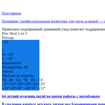
Популярное
Dermatime: профессиональная косметика для ухода за кожей —
Правильно подобранный домашний уход помогает поддерживат
Prev
Next
1 из 3
Погода
+
22
°
C
H:
+
22°
L:
+
10°
Барановичи
Воскресенье, 09
Август
Прогноз на неделю
Пн
Вт
Ср
Чт
Пт
Сб
+
27°
+
21°
+
20°
+
20°
+
22°
+
25°
+
12°
+
13°
+
9°
+
10°
+
9°
+
12°
64-летний мужчина погиб во время работы с мотоблоком
В спальном корпусе детского лагеря под Барановичами пр