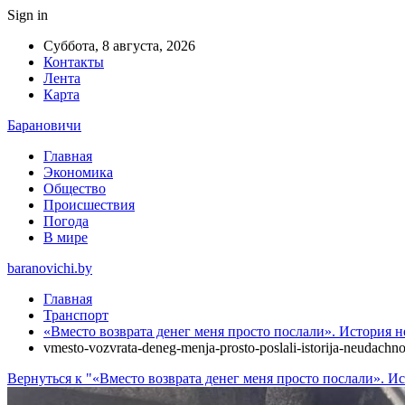
Sign in
Суббота, 8 августа, 2026
Контакты
Лента
Карта
Барановичи
Главная
Экономика
Общество
Происшествия
Погода
В мире
baranovichi.by
Главная
Транспорт
«Вместо возврата денег меня просто послали». История 
vmesto-vozvrata-deneg-menja-prosto-poslali-istorija-neudach
Вернуться к "«Вместо возврата денег меня просто послали». И