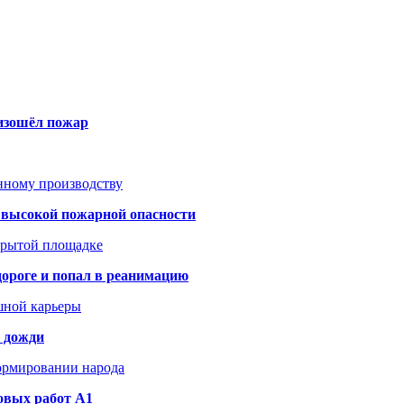
оизошёл пожар
анному производству
а высокой пожарной опасности
акрытой площадке
дороге и попал в реанимацию
шной карьеры
и дожди
формировании народа
овых работ A1