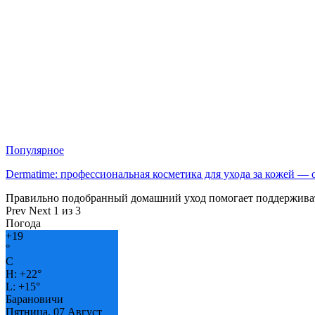
Популярное
Dermatime: профессиональная косметика для ухода за кожей —
Правильно подобранный домашний уход помогает поддерживат
Prev
Next
1 из 3
Погода
+
19
°
C
H:
+
22°
L:
+
15°
Барановичи
Пятница, 07 Август