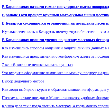
В Барановичах назвали самые популярные имена новорож
В районе Гати пройдёт крупный мото-музыкальный фестива
В Беларуси сохраняются ограничения на посещение лесов и
Нулевая отчетность в Беларуси: почему «пустой» отчет — это 
В Барановичах прошли учения по разгону массовых беспор
Как изменились способы общения и защиты личных данных в 
Как изменились представления о комфортном жилье за последни
7 вещей, которые нельзя смывать в унитаз
Что входит в оформление памятника на могилу: портрет, надпис
Выбор лодочного мотора
Как люди выбирают курсы и образовательные платформы для 
Почему короткие поездки в Минск становятся удобным формат
Крыша дала течь: когда звонить мастерам, а когда можно справ