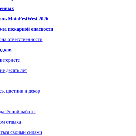
дённых
ль MotoFestWest 2026
з-за пожарной опасности
зона ответственности
ядков
интернете
е десять лет
ь, цветник и декор
удалённой работы
ом отдыха
иться своими силами