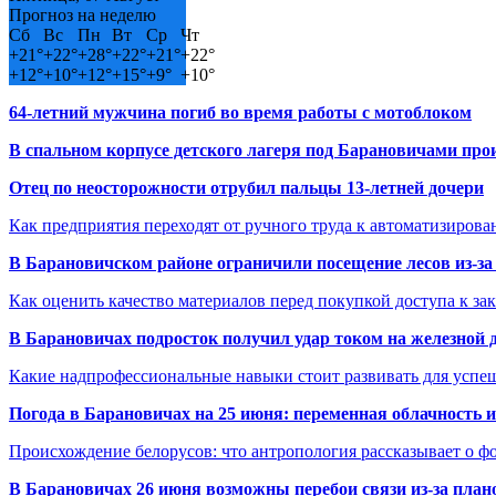
Прогноз на неделю
Сб
Вс
Пн
Вт
Ср
Чт
+
21°
+
22°
+
28°
+
22°
+
21°
+
22°
+
12°
+
10°
+
12°
+
15°
+
9°
+
10°
64-летний мужчина погиб во время работы с мотоблоком
В спальном корпусе детского лагеря под Барановичами пр
Отец по неосторожности отрубил пальцы 13-летней дочери
Как предприятия переходят от ручного труда к автоматизиров
В Барановичском районе ограничили посещение лесов из-з
Как оценить качество материалов перед покупкой доступа к з
В Барановичах подросток получил удар током на железной 
Какие надпрофессиональные навыки стоит развивать для успе
Погода в Барановичах на 25 июня: переменная облачность 
Происхождение белорусов: что антропология рассказывает о 
В Барановичах 26 июня возможны перебои связи из-за план