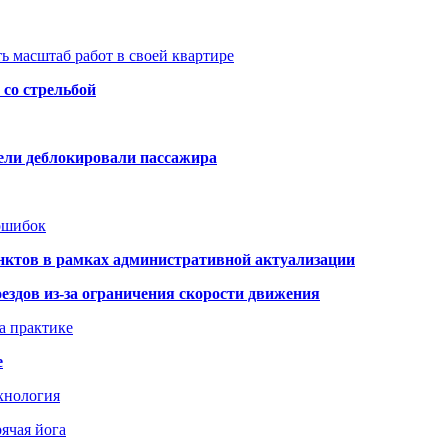
ь масштаб работ в своей квартире
со стрельбой
тели деблокировали пассажира
 ошибок
нктов в рамках административной актуализации
здов из-за ограничения скорости движения
а практике
е
хнология
ячая йога