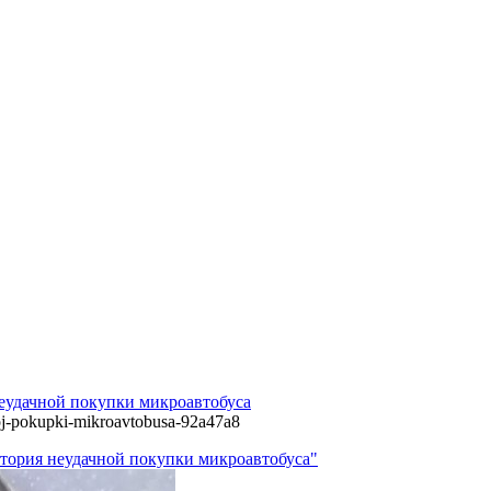
неудачной покупки микроавтобуса
noj-pokupki-mikroavtobusa-92a47a8
стория неудачной покупки микроавтобуса"