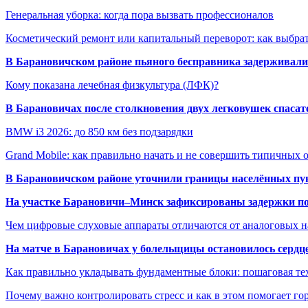
Генеральная уборка: когда пора вызвать профессионалов
Косметический ремонт или капитальный переворот: как выбрат
В Барановичском районе пьяного бесправника задерживали 
Кому показана лечебная физкультура (ЛФК)?
В Барановичах после столкновения двух легковушек спаса
BMW i3 2026: до 850 км без подзарядки
Grand Mobile: как правильно начать и не совершить типичных
В Барановичском районе уточнили границы населённых пу
На участке Барановичи–Минск зафиксированы задержки пое
Чем цифровые слуховые аппараты отличаются от аналоговых н
На матче в Барановичах у болельщицы остановилось сердц
Как правильно укладывать фундаментные блоки: пошаговая те
Почему важно контролировать стресс и как в этом помогает гор