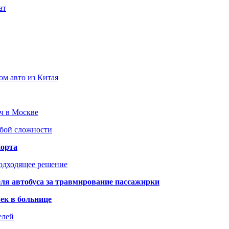
ат
ом авто из Китая
юч в Москве
юбой сложности
порта
подходящее решение
ля автобуса за травмирование пассажирки
ек в больнице
елей