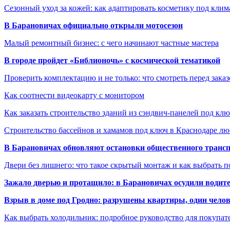
Сезонный уход за кожей: как адаптировать косметику под клим
В Барановичах официально открыли мотосезон
Малый ремонтный бизнес: с чего начинают частные мастера
В городе пройдет «Библионочь» с космической тематикой
Проверить комплектацию и не только: что смотреть перед заказ
Как соотнести видеокарту с монитором
Как заказать строительство зданий из сэндвич-панелей под кл
Строительство бассейнов и хамамов под ключ в Краснодаре л
В Барановичах обновляют остановки общественного транс
Двери без лишнего: что такое скрытый монтаж и как выбрать 
Зажало дверью и протащило: в Барановичах осудили водите
Взрыв в доме под Гродно: разрушены квартиры, один челов
Как выбрать холодильник: подробное руководство для покупат