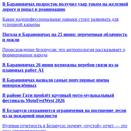
В Барановичах подросток получил удар током на железной
дороге и попал в реанимацию
Какие надпрофессиональные навыки стоит развивать для
успешной карьеры
Погода в Барановичах на 25 июня: переменная облачность
и дожди
Происхождение белорусов: что антропология рассказывает о
формировании народа
В Барановичах 26 июня возможны перебои связи из-за
плановых работ A1
В Барановичах назвали самые популярные имена
новорождённых
В районе Гати пройдёт крупный мото-музыкальный
фестиваль MotoFestWest 2026
В Беларуси сохраняются ограничения на посещение лесов
из-за пожарной опасности
Нулевая отчетность в Беларуси: почему «пустой» отчет — это
зона ответственности