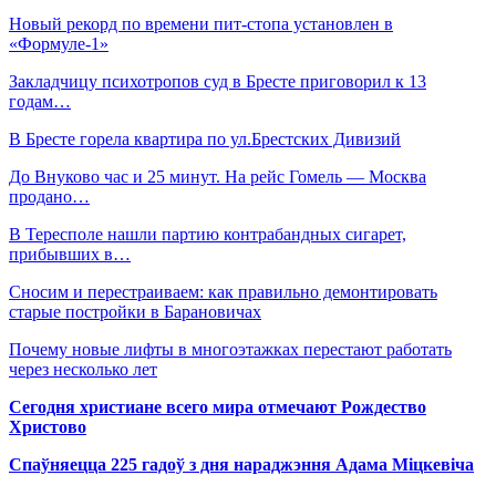
Новый рекорд по времени пит-стопа установлен в
«Формуле-1»
Закладчицу психотропов суд в Бресте приговорил к 13
годам…
В Бресте горела квартира по ул.Брестских Дивизий
До Внуково час и 25 минут. На рейс Гомель — Москва
продано…
В Тересполе нашли партию контрабандных сигарет,
прибывших в…
Сносим и перестраиваем: как правильно демонтировать
старые постройки в Барановичах
Почему новые лифты в многоэтажках перестают работать
через несколько лет
Сегодня христиане всего мира отмечают Рождество
Христово
Спаўняецца 225 гадоў з дня нараджэння Адама Міцкевіча