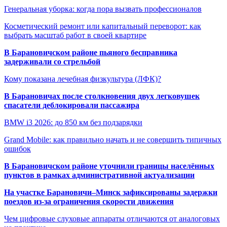
Генеральная уборка: когда пора вызвать профессионалов
Косметический ремонт или капитальный переворот: как
выбрать масштаб работ в своей квартире
В Барановичском районе пьяного бесправника
задерживали со стрельбой
Кому показана лечебная физкультура (ЛФК)?
В Барановичах после столкновения двух легковушек
спасатели деблокировали пассажира
BMW i3 2026: до 850 км без подзарядки
Grand Mobile: как правильно начать и не совершить типичных
ошибок
В Барановичском районе уточнили границы населённых
пунктов в рамках административной актуализации
На участке Барановичи–Минск зафиксированы задержки
поездов из-за ограничения скорости движения
Чем цифровые слуховые аппараты отличаются от аналоговых