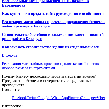
Волейбольные команды высшей лиги сразятся в
Барановичах
Как купить или продать сайт: руководство и особенности
Реализация масштабных проектов продвижения бизнесов
любого размера в Беларуси
Строительство бассейнов и хамамов под ключ — полный
цикл работ в Беларуси
Как заказать строительство зданий из сэндвич-панелей
В фокусе
Реализация масштабных проектов продвижения бизнесов
любого размера инструментами…
Почему бизнесу необходимо продвигаться в интернете?
Продвижение бизнеса в интернете имеет ряд важных
преимуществ…
Поделиться
Facebook
Twitter
Google+
WhatsApp
Pinterest
Эл. адрес
Viber
Интересное: