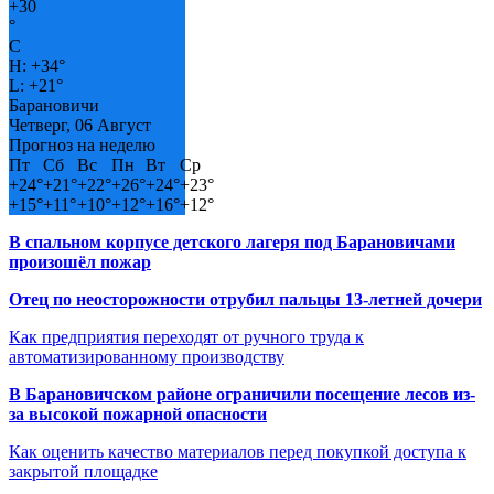
+
30
°
C
H:
+
34°
L:
+
21°
Барановичи
Четверг, 06 Август
Прогноз на неделю
Пт
Сб
Вс
Пн
Вт
Ср
+
24°
+
21°
+
22°
+
26°
+
24°
+
23°
+
15°
+
11°
+
10°
+
12°
+
16°
+
12°
В спальном корпусе детского лагеря под Барановичами
произошёл пожар
Отец по неосторожности отрубил пальцы 13-летней дочери
Как предприятия переходят от ручного труда к
автоматизированному производству
В Барановичском районе ограничили посещение лесов из-
за высокой пожарной опасности
Как оценить качество материалов перед покупкой доступа к
закрытой площадке