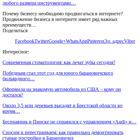
любого размера инструментами…
Почему бизнесу необходимо продвигаться в интернете?
Продвижение бизнеса в интернете имеет ряд важных
преимуществ…
Поделиться
Facebook
Twitter
Google+
WhatsApp
Pinterest
Эл. адрес
Viber
Интересное:
Современная стоматология: как лечат зубы сегодня?
Победным стал этот год для юного барановичского
бильярдного…
Оформила на знакомую автомобиль из США – кому он
достался?
Около 3,5 млн деревьев высадят в Брестской области во
время…
Бесправник в Пинске не справился с управлением «Audi» и…
Сносим и перестраиваем: как правильно демонтировать
старые постройки в Барановичах