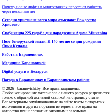
Почему новые лифты в многоэтажках перестают работать
через несколько лет
Сегодня христиане всего мира отмечают Рождество
Христово
Спаўняецца 225 гадоў з дня нараджэння Адама Міцкевіча
Поэт белорусской земли. К 140-летию со дня рождения
Янки Купалы
Работа в Барановичах
Медицина Барановичей
Digital услуги в Беларуси
Погода в Барановичах и Барановичском районе
© 2026 - baranovichi.by. Все права защищены.
Любое копирование материалов с нашего ресурса разрешается
только с обратной активной ссылкой на страницу статьи.
Все материалы опубликованные на сайте взяты с открытых
источников и других порталов интернета, все права на
авторство принадлежат их законным владельцам.