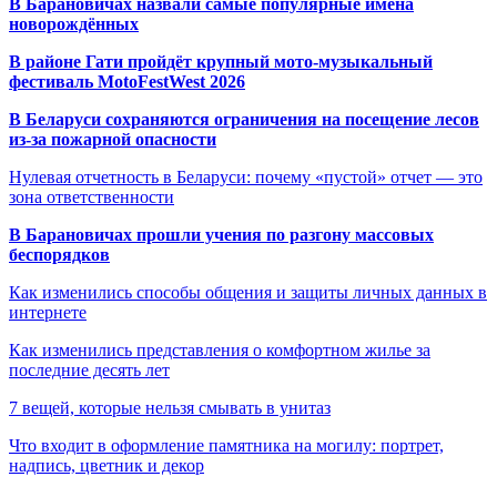
В Барановичах назвали самые популярные имена
новорождённых
В районе Гати пройдёт крупный мото-музыкальный
фестиваль MotoFestWest 2026
В Беларуси сохраняются ограничения на посещение лесов
из-за пожарной опасности
Нулевая отчетность в Беларуси: почему «пустой» отчет — это
зона ответственности
В Барановичах прошли учения по разгону массовых
беспорядков
Как изменились способы общения и защиты личных данных в
интернете
Как изменились представления о комфортном жилье за
последние десять лет
7 вещей, которые нельзя смывать в унитаз
Что входит в оформление памятника на могилу: портрет,
надпись, цветник и декор