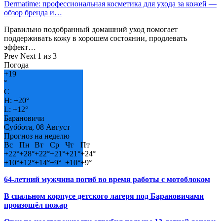
Dermatime: профессиональная косметика для ухода за кожей —
обзор бренда и…
Правильно подобранный домашний уход помогает
поддерживать кожу в хорошем состоянии, продлевать
эффект…
Prev
Next
1 из 3
Погода
+
19
°
C
H:
+
20°
L:
+
12°
Барановичи
Суббота, 08 Август
Прогноз на неделю
Вс
Пн
Вт
Ср
Чт
Пт
+
22°
+
28°
+
22°
+
21°
+
21°
+
24°
+
10°
+
12°
+
14°
+
9°
+
10°
+
9°
64-летний мужчина погиб во время работы с мотоблоком
В спальном корпусе детского лагеря под Барановичами
произошёл пожар