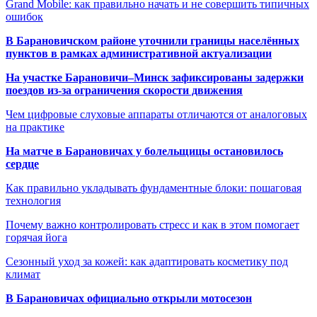
Grand Mobile: как правильно начать и не совершить типичных
ошибок
В Барановичском районе уточнили границы населённых
пунктов в рамках административной актуализации
На участке Барановичи–Минск зафиксированы задержки
поездов из-за ограничения скорости движения
Чем цифровые слуховые аппараты отличаются от аналоговых
на практике
На матче в Барановичах у болельщицы остановилось
сердце
Как правильно укладывать фундаментные блоки: пошаговая
технология
Почему важно контролировать стресс и как в этом помогает
горячая йога
Сезонный уход за кожей: как адаптировать косметику под
климат
В Барановичах официально открыли мотосезон