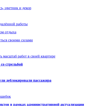
ь, цветник и декор
удалённой работы
ом отдыха
иться своими силами
ь масштаб работ в своей квартире
со стрельбой
тели деблокировали пассажира
 ошибок
нктов в рамках административной актуализации