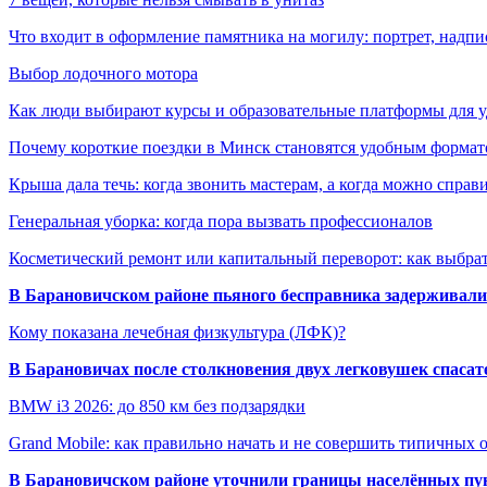
Что входит в оформление памятника на могилу: портрет, надпис
Выбор лодочного мотора
Как люди выбирают курсы и образовательные платформы для 
Почему короткие поездки в Минск становятся удобным формат
Крыша дала течь: когда звонить мастерам, а когда можно справ
Генеральная уборка: когда пора вызвать профессионалов
Косметический ремонт или капитальный переворот: как выбрат
В Барановичском районе пьяного бесправника задерживали 
Кому показана лечебная физкультура (ЛФК)?
В Барановичах после столкновения двух легковушек спаса
BMW i3 2026: до 850 км без подзарядки
Grand Mobile: как правильно начать и не совершить типичных
В Барановичском районе уточнили границы населённых пу