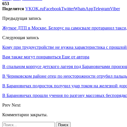
653
Поделится
VK
OK.ru
Facebook
Twitter
WhatsApp
Telegram
Viber
Предыдущая запись
Жуткое ДТП в Москве. Белорус на самосвале протаранил такси,
Следующая запись
Кому при трудоустройстве не нужна характеристика с прошлой
Вам также могут понравиться
Еще от автора
В спальном корпусе детского лагеря под Барановичами произо
В Чериковском районе отец по неосторожности отрубил пальцы
В Барановичах подросток получил удар током на железной дор
В Барановичах прошли учения по разгону массовых беспорядк
Prev
Next
Комментарии закрыты.