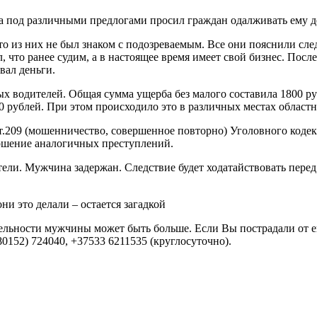
на под различными предлогами просил граждан одалживать ему 
то из них не был знаком с подозреваемым. Все они пояснили сле
л, что ранее судим, а в настоящее время имеет свой бизнес. Пос
вал деньги.
х водителей. Общая сумма ущерба без малого составила 1800 ру
00 рублей. При этом происходило это в различных местах областн
т.209 (мошенничество, совершенное повторно) Уголовного коде
ершение аналогичных преступлений.
ели. Мужчина задержан. Следствие будет ходатайствовать пере
ельности мужчины может быть больше. Если Вы пострадали от е
152) 724040, +37533 6211535 (круглосуточно).