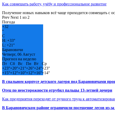
Как совмещать работу, учёбу и профессиональное развитие
Получение новых навыков всё чаще приходится совмещать с о
Prev
Next
1 из 2
Погода
+
32
°
C
H:
+
33°
L:
+
21°
Барановичи
Четверг, 06 Август
Прогноз на неделю
Пт
Сб
Вс
Пн
Вт
Ср
+
23°
+
20°
+
21°
+
26°
+
24°
+
23°
+
15°
+
12°
+
10°
+
12°
+
16°
+
14°
В спальном корпусе детского лагеря под Барановичами пр
Отец по неосторожности отрубил пальцы 13-летней дочери
Как предприятия переходят от ручного труда к автоматизиров
В Барановичском районе ограничили посещение лесов из-з