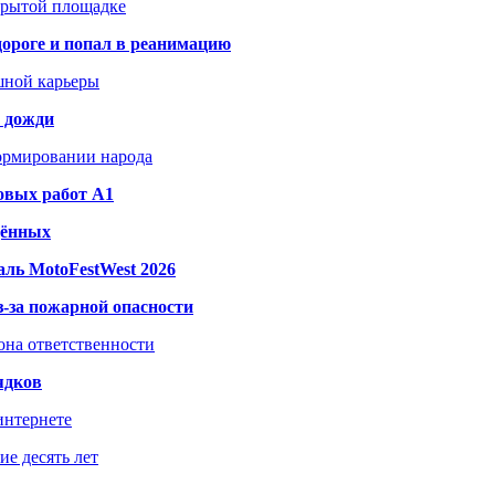
акрытой площадке
дороге и попал в реанимацию
шной карьеры
и дожди
формировании народа
овых работ A1
дённых
ль MotoFestWest 2026
з-за пожарной опасности
зона ответственности
ядков
интернете
е десять лет