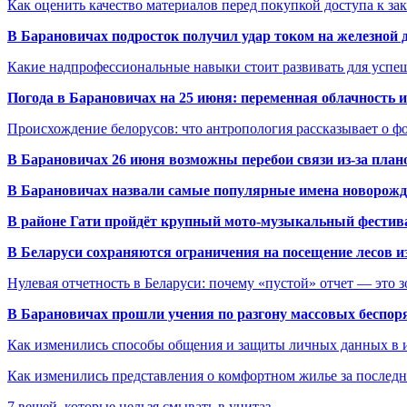
Как оценить качество материалов перед покупкой доступа к з
В Барановичах подросток получил удар током на железной 
Какие надпрофессиональные навыки стоит развивать для успе
Погода в Барановичах на 25 июня: переменная облачность 
Происхождение белорусов: что антропология рассказывает о 
В Барановичах 26 июня возможны перебои связи из-за план
В Барановичах назвали самые популярные имена новорож
В районе Гати пройдёт крупный мото-музыкальный фестива
В Беларуси сохраняются ограничения на посещение лесов и
Нулевая отчетность в Беларуси: почему «пустой» отчет — это 
В Барановичах прошли учения по разгону массовых беспор
Как изменились способы общения и защиты личных данных в 
Как изменились представления о комфортном жилье за последни
7 вещей, которые нельзя смывать в унитаз