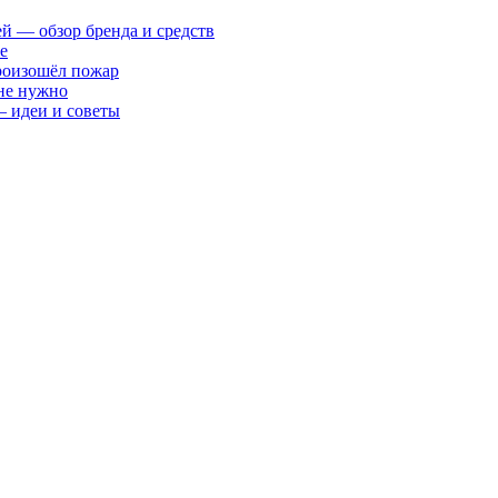
ей — обзор бренда и средств
е
произошёл пожар
 не нужно
— идеи и советы