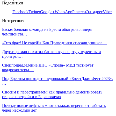
Поделиться
Facebook
Twitter
Google+
WhatsApp
Pinterest
Эл. адрес
Viber
Интересное:
Баскетбольная команда из Бреста обыграла лидера
чемпионата…
«Это брат! Не еврей!» Как Праведники спасали узников…
Друг-игроман похитил банковскую карту у мужчины и
проиграл…
Спецподразделение ДПС «Стрела» МВД тестирует
квадрокоптеры.…
Под Брестом проходит внедорожный «БрестДжипФест 2023».
…
Сносим и перестраиваем: как правильно демонтировать
старые постройки в Барановичах
Почему новые лифты в многоэтажках перестают работать
через несколько лет