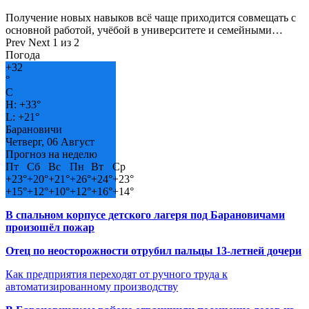
Получение новых навыков всё чаще приходится совмещать с
основной работой, учёбой в университете и семейными…
Prev
Next
1 из 2
Погода
+
32
°
C
H:
+
33°
L:
+
21°
Барановичи
Четверг, 06 Август
Прогноз на неделю
Пт
Сб
Вс
Пн
Вт
Ср
+
23°
+
20°
+
21°
+
26°
+
24°
+
23°
+
15°
+
12°
+
10°
+
12°
+
16°
+
14°
В спальном корпусе детского лагеря под Барановичами
произошёл пожар
Отец по неосторожности отрубил пальцы 13-летней дочери
Как предприятия переходят от ручного труда к
автоматизированному производству