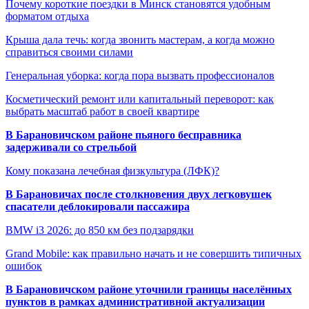
Почему короткие поездки в Минск становятся удобным
форматом отдыха
Крыша дала течь: когда звонить мастерам, а когда можно
справиться своими силами
Генеральная уборка: когда пора вызвать профессионалов
Косметический ремонт или капитальный переворот: как
выбрать масштаб работ в своей квартире
В Барановичском районе пьяного бесправника
задерживали со стрельбой
Кому показана лечебная физкультура (ЛФК)?
В Барановичах после столкновения двух легковушек
спасатели деблокировали пассажира
BMW i3 2026: до 850 км без подзарядки
Grand Mobile: как правильно начать и не совершить типичных
ошибок
В Барановичском районе уточнили границы населённых
пунктов в рамках административной актуализации