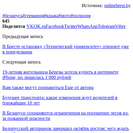
Источник:
onlinebrest.by
#беларусь
#германия
#кража
#мото
#полиция
645
Поделится
VK
OK.ru
Facebook
Twitter
WhatsApp
Telegram
Viber
Предыдущая запись
В Бресте остановку «Технический университет» откроют уже
в понедельник
Следующая запись
19-летняя жительница Березы хотела купить в интернете
iPhone, но лишилась 1 000 рублей
Вам также могут понравиться
Еще от автора
Будущее транспорта: какие изменения ждут водителей в
ближайшие 10 лет
В Беларуси сохраняются ограничения на посещение лесов из-
за пожарной опасности
Белорусский авторынок завершил октябрь ростом: чего ждать