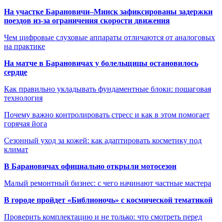
На участке Барановичи–Минск зафиксированы задержки
поездов из-за ограничения скорости движения
Чем цифровые слуховые аппараты отличаются от аналоговых
на практике
На матче в Барановичах у болельщицы остановилось
сердце
Как правильно укладывать фундаментные блоки: пошаговая
технология
Почему важно контролировать стресс и как в этом помогает
горячая йога
Сезонный уход за кожей: как адаптировать косметику под
климат
В Барановичах официально открыли мотосезон
Малый ремонтный бизнес: с чего начинают частные мастера
В городе пройдет «Библионочь» с космической тематикой
Проверить комплектацию и не только: что смотреть перед