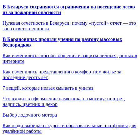
В Беларуси сохраняются ограничения на посещение лесов
из-за пожарной опасности
Нулевая отчетность в Беларуси: почему «пустой» отчет — это
зона ответственности
В Барановичах прошли учения по разгону массовых
беспорядков
Как изменились способы общения и защиты личных данных в
интернете
Как изменились представления о комфортном жилье за
последние десять лет
7 вещей, которые нельзя смывать в унитаз
Что входит в оформление памятника на могилу: портрет,
надпись, цветник и декор
Выбор лодочного мотора
Как люди выбирают курсы и образовательные платформы для
удалённой работы