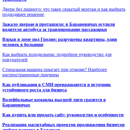
Двери без лишнего: что такое скрытый монтаж и как выбрать
подходящее решение
Зажало дверью и протащило: в Барановичах осудили
водителя автобуса за травмирование пассажирки
Взрыв в доме под Гродно: разрушены квартиры, один
человек в больнице
Как выбрать холодильник: подробное руководство для
покупателей
Стиральная машина прыгает при отжиме? Наиболее
распространенные причины
Как публикации в СМИ превращаются в источник
устойчивого роста для бизнеса
Волейбольные команды высшей лиги сразятся в
Барановичах
Как купить или продать сайт: руководство и особенности
Реализация масштабных проектов продвижения бизнесов
любого размера в Беларуси