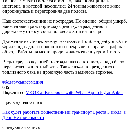
Точнее, сам тягач остался стоять, однако полуприцеп-
цистерна, в которой находились 24 тонны животного жира,
опрокинулась и перегородила две полосы.
Наш соотечественник не пострадал. По оценке, общий ущерб,
нанесенный транспортному средству, ограждению и
дорожному откосу, составил около 36 тысячи евро.
Движение на Любек между развязками Нойбранденбург-Ост и
Фридланд надолго полностью перекрыли, направив трафик в
объезд. Работы на месте продолжались еще и утром 1 июля.
Ведь перед эвакуацией пострадавшего автопоезда надо было
перегрузить животный жир. Также из-за поврежденного
топливного бака на проезжую часть вылилось горючее.
#беларусь
#германия
635
Поделится
VK
OK.ru
Facebook
Twitter
WhatsApp
Telegram
Viber
Предыдущая запись
Как будет работать общественный транспорт Бреста 3 июля, в
День Независимости
Следующая запись