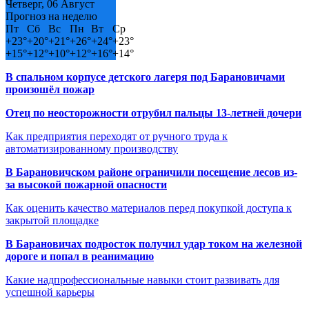
Четверг, 06 Август
Прогноз на неделю
Пт
Сб
Вс
Пн
Вт
Ср
+
23°
+
20°
+
21°
+
26°
+
24°
+
23°
+
15°
+
12°
+
10°
+
12°
+
16°
+
14°
В спальном корпусе детского лагеря под Барановичами
произошёл пожар
Отец по неосторожности отрубил пальцы 13-летней дочери
Как предприятия переходят от ручного труда к
автоматизированному производству
В Барановичском районе ограничили посещение лесов из-
за высокой пожарной опасности
Как оценить качество материалов перед покупкой доступа к
закрытой площадке
В Барановичах подросток получил удар током на железной
дороге и попал в реанимацию
Какие надпрофессиональные навыки стоит развивать для
успешной карьеры