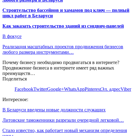
Строительство бассейнов и хамамов под ключ — полный
цикл работ в Беларуси
Как заказать строительство зданий из сэндвич-панелей
В фокусе
Реализация масштабных проектов продвижения бизнесов
любого размера инструментами…
Почему бизнесу необходимо продвигаться в интернете?
Продвижение бизнеса в интернете имеет ряд важных
преимуществ…
Поделиться
Facebook
Twitter
Google+
WhatsApp
Pinterest
Эл. адрес
Viber
Интересное:
В Беларуси введены новые должности служащих
Литовские таможенники разрезали очередной легковой…
Стало известно, как работает новый механизм определения
цены…