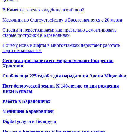
В Каменце завелся кладбищенский вор?
Месячник по благоустройству в Бресте начнется с 20 марта
Сносим и перестраиваем: как правильно демонтировать
старые постройки в Барановичах
Почему новые лифты в многоэтажках перестают работать
через несколько лет
Сегодня христиане всего мира отмечают Рождество
Христово
Спаўняецца 225 гадоў з дня нараджэння Адама Міцкевіча
Поэт белорусской земли. К 140-летию со дня рождения
Янки Купалы
Работа в Барановичах
Медицина Барановичей
Digital услуги в Беларуси
Погода в Барановичах и Барановичском районе