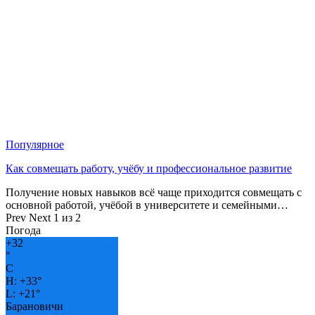
Популярное
Как совмещать работу, учёбу и профессиональное развитие
Получение новых навыков всё чаще приходится совмещать с
основной работой, учёбой в университете и семейными…
Prev
Next
1 из 2
Погода
+
32
°
C
H:
+
33°
L:
+
21°
Барановичи