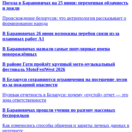
Погода в Барановичах на 25 июня: переменная облачность
и дожди
Происхождение белорусов: что антропология рассказывает о
формировании народа
В Барановичах 26 июня возможны перебои связи из-за
плановых работ A1
В Барановичах назвали самые популярные имена
новорождённых
В районе Гати пройдёт крупный мото-музыкальный
фестиваль MotoFestWest 2026
В Беларуси сохраняются ограничения на посещение лесов
из-за пожарной опасности
Нулевая отчетность в Беларуси: почему «пустой» отчет — это
зона ответственности
В Барановичах прошли учения по разгону массовых
беспорядков
Как изменились способы общения и защиты личных данных в
интернете