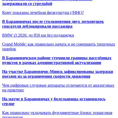
задерживали со стрельбой
Кому показана лечебная физкультура (ЛФК)?
В Барановичах после столкновения двух легковушек
спасатели деблокировали пассажира
BMW i3 2026: до 850 км без подзарядки
Grand Mobile: как правильно начать и не совершить типичных
ошибок
В Барановичском районе уточнили границы населённых
пунктов в рамках административной актуализации
На участке Барановичи–Минск зафиксированы задержки
поездов из-за ограничения скорости движения
Чем цифровые слуховые аппараты отличаются от аналоговых
на практике
На матче в Барановичах у болельщицы остановилось
сердце
Как правильно укладывать фундаментные блоки: пошаговая
технология