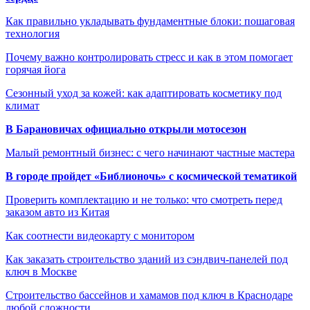
Как правильно укладывать фундаментные блоки: пошаговая
технология
Почему важно контролировать стресс и как в этом помогает
горячая йога
Сезонный уход за кожей: как адаптировать косметику под
климат
В Барановичах официально открыли мотосезон
Малый ремонтный бизнес: с чего начинают частные мастера
В городе пройдет «Библионочь» с космической тематикой
Проверить комплектацию и не только: что смотреть перед
заказом авто из Китая
Как соотнести видеокарту с монитором
Как заказать строительство зданий из сэндвич-панелей под
ключ в Москве
Строительство бассейнов и хамамов под ключ в Краснодаре
любой сложности