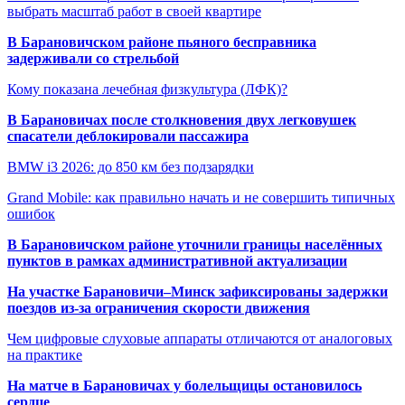
выбрать масштаб работ в своей квартире
В Барановичском районе пьяного бесправника
задерживали со стрельбой
Кому показана лечебная физкультура (ЛФК)?
В Барановичах после столкновения двух легковушек
спасатели деблокировали пассажира
BMW i3 2026: до 850 км без подзарядки
Grand Mobile: как правильно начать и не совершить типичных
ошибок
В Барановичском районе уточнили границы населённых
пунктов в рамках административной актуализации
На участке Барановичи–Минск зафиксированы задержки
поездов из-за ограничения скорости движения
Чем цифровые слуховые аппараты отличаются от аналоговых
на практике
На матче в Барановичах у болельщицы остановилось
сердце