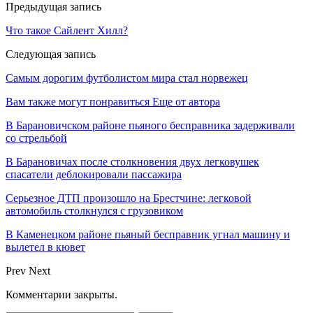
Предыдущая запись
Что такое Сайлент Хилл?
Следующая запись
Самым дорогим футболистом мира стал норвежец
Вам также могут понравиться
Еще от автора
В Барановичском районе пьяного бесправника задерживали
со стрельбой
В Барановичах после столкновения двух легковушек
спасатели деблокировали пассажира
Серьезное ДТП произошло на Брестчине: легковой
автомобиль столкнулся с грузовиком
В Каменецком районе пьяный бесправник угнал машину и
вылетел в кювет
Prev
Next
Комментарии закрыты.