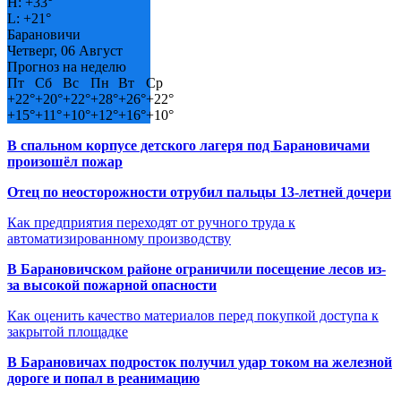
H:
+
33°
L:
+
21°
Барановичи
Четверг, 06 Август
Прогноз на неделю
Пт
Сб
Вс
Пн
Вт
Ср
+
22°
+
20°
+
22°
+
28°
+
26°
+
22°
+
15°
+
11°
+
10°
+
12°
+
16°
+
10°
В спальном корпусе детского лагеря под Барановичами
произошёл пожар
Отец по неосторожности отрубил пальцы 13-летней дочери
Как предприятия переходят от ручного труда к
автоматизированному производству
В Барановичском районе ограничили посещение лесов из-
за высокой пожарной опасности
Как оценить качество материалов перед покупкой доступа к
закрытой площадке
В Барановичах подросток получил удар током на железной
дороге и попал в реанимацию