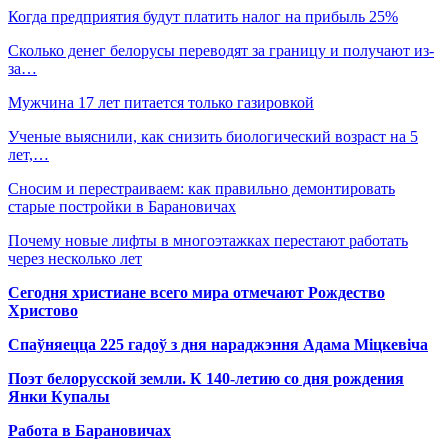
Когда предприятия будут платить налог на прибыль 25%
Сколько денег белорусы переводят за границу и получают из-
за…
Мужчина 17 лет питается только газировкой
Ученые выяснили, как снизить биологический возраст на 5
лет,…
Сносим и перестраиваем: как правильно демонтировать
старые постройки в Барановичах
Почему новые лифты в многоэтажках перестают работать
через несколько лет
Сегодня христиане всего мира отмечают Рождество
Христово
Спаўняецца 225 гадоў з дня нараджэння Адама Міцкевіча
Поэт белорусской земли. К 140-летию со дня рождения
Янки Купалы
Работа в Барановичах