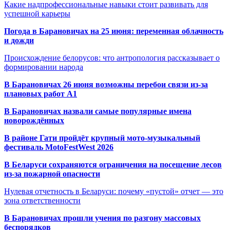
Какие надпрофессиональные навыки стоит развивать для
успешной карьеры
Погода в Барановичах на 25 июня: переменная облачность
и дожди
Происхождение белорусов: что антропология рассказывает о
формировании народа
В Барановичах 26 июня возможны перебои связи из-за
плановых работ A1
В Барановичах назвали самые популярные имена
новорождённых
В районе Гати пройдёт крупный мото-музыкальный
фестиваль MotoFestWest 2026
В Беларуси сохраняются ограничения на посещение лесов
из-за пожарной опасности
Нулевая отчетность в Беларуси: почему «пустой» отчет — это
зона ответственности
В Барановичах прошли учения по разгону массовых
беспорядков