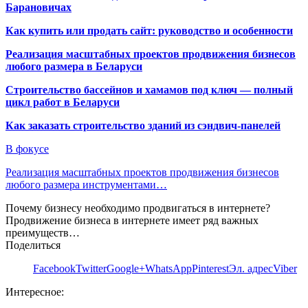
Барановичах
Как купить или продать сайт: руководство и особенности
Реализация масштабных проектов продвижения бизнесов
любого размера в Беларуси
Строительство бассейнов и хамамов под ключ — полный
цикл работ в Беларуси
Как заказать строительство зданий из сэндвич-панелей
В фокусе
Реализация масштабных проектов продвижения бизнесов
любого размера инструментами…
Почему бизнесу необходимо продвигаться в интернете?
Продвижение бизнеса в интернете имеет ряд важных
преимуществ…
Поделиться
Facebook
Twitter
Google+
WhatsApp
Pinterest
Эл. адрес
Viber
Интересное: