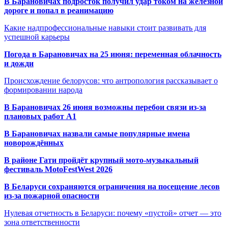
В Барановичах подросток получил удар током на железной
дороге и попал в реанимацию
Какие надпрофессиональные навыки стоит развивать для
успешной карьеры
Погода в Барановичах на 25 июня: переменная облачность
и дожди
Происхождение белорусов: что антропология рассказывает о
формировании народа
В Барановичах 26 июня возможны перебои связи из-за
плановых работ A1
В Барановичах назвали самые популярные имена
новорождённых
В районе Гати пройдёт крупный мото-музыкальный
фестиваль MotoFestWest 2026
В Беларуси сохраняются ограничения на посещение лесов
из-за пожарной опасности
Нулевая отчетность в Беларуси: почему «пустой» отчет — это
зона ответственности