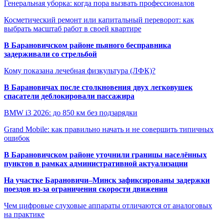
Генеральная уборка: когда пора вызвать профессионалов
Косметический ремонт или капитальный переворот: как
выбрать масштаб работ в своей квартире
В Барановичском районе пьяного бесправника
задерживали со стрельбой
Кому показана лечебная физкультура (ЛФК)?
В Барановичах после столкновения двух легковушек
спасатели деблокировали пассажира
BMW i3 2026: до 850 км без подзарядки
Grand Mobile: как правильно начать и не совершить типичных
ошибок
В Барановичском районе уточнили границы населённых
пунктов в рамках административной актуализации
На участке Барановичи–Минск зафиксированы задержки
поездов из-за ограничения скорости движения
Чем цифровые слуховые аппараты отличаются от аналоговых
на практике