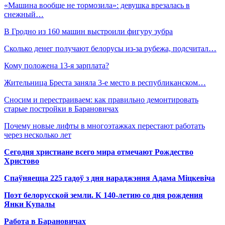
«Машина вообще не тормозила»: девушка врезалась в
снежный…
В Гродно из 160 машин выстроили фигуру зубра
Сколько денег получают белорусы из-за рубежа, подсчитал…
Кому положена 13-я зарплата?
Жительница Бреста заняла 3-е место в республиканском…
Сносим и перестраиваем: как правильно демонтировать
старые постройки в Барановичах
Почему новые лифты в многоэтажках перестают работать
через несколько лет
Сегодня христиане всего мира отмечают Рождество
Христово
Спаўняецца 225 гадоў з дня нараджэння Адама Міцкевіча
Поэт белорусской земли. К 140-летию со дня рождения
Янки Купалы
Работа в Барановичах