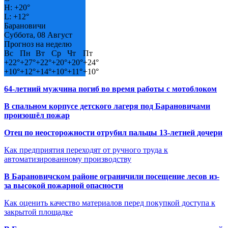
H:
+
20°
L:
+
12°
Барановичи
Суббота, 08 Август
Прогноз на неделю
Вс
Пн
Вт
Ср
Чт
Пт
+
22°
+
27°
+
22°
+
20°
+
20°
+
24°
+
10°
+
12°
+
14°
+
10°
+
11°
+
10°
64-летний мужчина погиб во время работы с мотоблоком
В спальном корпусе детского лагеря под Барановичами
произошёл пожар
Отец по неосторожности отрубил пальцы 13-летней дочери
Как предприятия переходят от ручного труда к
автоматизированному производству
В Барановичском районе ограничили посещение лесов из-
за высокой пожарной опасности
Как оценить качество материалов перед покупкой доступа к
закрытой площадке