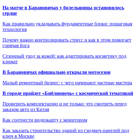
На матче в Барановичах у болельщицы остановилось
сердце
Как правильно укладывать фундаментные блоки: пошаговая
технология
Почему важно контролировать стресс и как в этом помогает
горячая йога
Сезонный уход за кожей: как адаптировать косметику под
климат
В Барановичах официально открыли мотосезон
Малый ремонтный бизнес: с чего начинают частные мастера
В городе пройдет «Библионочь» с космической тематикой
Проверить комплектацию и не только: что смотреть перед
заказом авто из Китая
Как соотнести видеокарту с монитором
Как заказать строительство зданий из сэндвич-панелей под
ключ в Москве