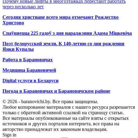
Почему новые лифты в многоэтажках перестают работать
через несколько лет
Сегодня христиане всего мира отмечают Рождество
Христово
Спаўняецца 225 гадоў з дня нараджэння Адама Міцкевіча
Поэт белорусской земли. К 140-летию со дня рождения
Янки Купалы
Работа в Барановичах
Медицина Барановичей
Digital услуги в Беларуси
Погода в Барановичах и Барановичском районе
© 2026 - baranovichi.by. Все права защищены.
Любое копирование материалов с нашего ресурса разрешается
только с обратной активной ссылкой на страницу статьи.
Все материалы опубликованные на сайте взяты с открытых
источников и других порталов интернета, все права на
авторство принадлежат их законным владельцам.
Sign in