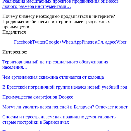
Реализация масштабных проектов продвижения бизнесов
любого размера инструментами…
Почему бизнесу необходимо продвигаться в интернете?
Продвижение бизнеса в интернете имеет ряд важных
преимуществ…
Поделиться
Facebook
Twitter
Google+
WhatsApp
Pinterest
Эл. адрес
Viber
Интересное:
Территориальный центр социального обслуживания
населения…
Чем артезианская скважина отличается от колодца
В Брестской пограничной группе начался новый учебный год
Преимущества смартфонов Doogee
Могут ли уволить перед пенсией в Беларуси? Отвечает юрист
Сносим и перестраиваем: как правильно демонтировать
старые постройки в Барановичах