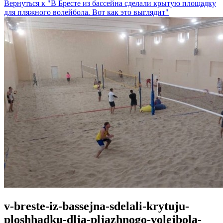
Вернуться к "В Бресте из бассейна сделали крытую площадку
для пляжного волейбола. Вот как это выглядит"
v-breste-iz-bassejna-sdelali-krytuju-
ploshhadku-dlja-pljazhnogo-volejbola-