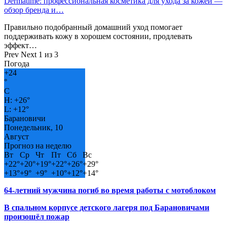
Dermatime: профессиональная косметика для ухода за кожей —
обзор бренда и…
Правильно подобранный домашний уход помогает
поддерживать кожу в хорошем состоянии, продлевать
эффект…
Prev
Next
1 из 3
Погода
+
24
°
C
H:
+
26°
L:
+
12°
Барановичи
Понедельник, 10
Август
Прогноз на неделю
Вт
Ср
Чт
Пт
Сб
Вс
+
22°
+
20°
+
19°
+
22°
+
26°
+
29°
+
13°
+
9°
+
9°
+
10°
+
12°
+
14°
64-летний мужчина погиб во время работы с мотоблоком
В спальном корпусе детского лагеря под Барановичами
произошёл пожар