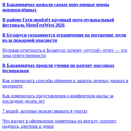
В Барановичах назвали самые популярные имена
новорождённых
В районе Гати пройдёт крупный мото-музыкальный
фестиваль MotoFestWest 2026
В Беларуси сохраняются ограничения на посещение лесов
из-за пожарной опасности
Нулевая отчетность в Беларуси: почему «пустой» отчет — это
зона ответственности
В Барановичах прошли учения по разгону массовых
беспорядков
Как изменились способы общения и защиты личных данных в
интернете
Как изменились представления о комфортном жилье за
последние десять лет
7 вещей, которые нельзя смывать в унитаз
Что входит в оформление памятника на могилу: портрет,
надпись, цветник и декор