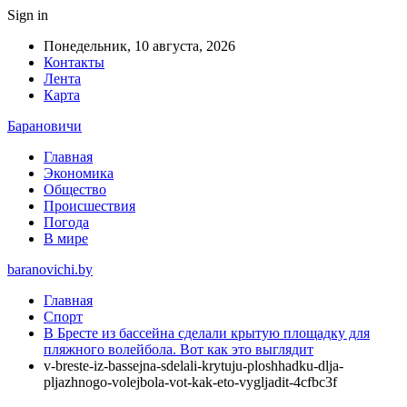
Sign in
Понедельник, 10 августа, 2026
Контакты
Лента
Карта
Барановичи
Главная
Экономика
Общество
Происшествия
Погода
В мире
baranovichi.by
Главная
Спорт
В Бресте из бассейна сделали крытую площадку для
пляжного волейбола. Вот как это выглядит
v-breste-iz-bassejna-sdelali-krytuju-ploshhadku-dlja-
pljazhnogo-volejbola-vot-kak-eto-vygljadit-4cfbc3f