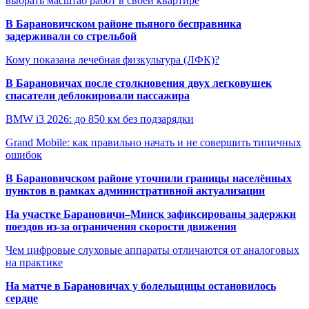
выбрать масштаб работ в своей квартире
В Барановичском районе пьяного бесправника
задерживали со стрельбой
Кому показана лечебная физкультура (ЛФК)?
В Барановичах после столкновения двух легковушек
спасатели деблокировали пассажира
BMW i3 2026: до 850 км без подзарядки
Grand Mobile: как правильно начать и не совершить типичных
ошибок
В Барановичском районе уточнили границы населённых
пунктов в рамках административной актуализации
На участке Барановичи–Минск зафиксированы задержки
поездов из-за ограничения скорости движения
Чем цифровые слуховые аппараты отличаются от аналоговых
на практике
На матче в Барановичах у болельщицы остановилось
сердце