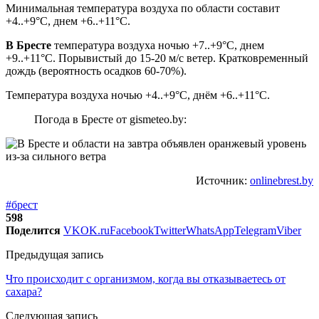
Минимальная температура воздуха по области составит
+4..+9°С, днем +6..+11°С.
В Бресте
температура воздуха ночью +7..+9°С, днем
+9..+11°С. Порывистый до 15-20 м/с ветер. Кратковременный
дождь (вероятность осадков 60-70%).
Температура воздуха ночью +4..+9°С, днём +6..+11°С.
Погода в Бресте от gismeteo.by:
Источник:
onlinebrest.by
#брест
598
Поделится
VK
OK.ru
Facebook
Twitter
WhatsApp
Telegram
Viber
Предыдущая запись
Что происходит с организмом, когда вы отказываетесь от
сахара?
Следующая запись