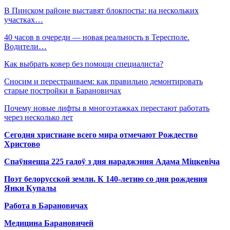
В Пинском районе выставят блокпосты: на нескольких
участках…
40 часов в очереди — новая реальность в Тересполе.
Водители…
Как выбрать ковер без помощи специалиста?
Сносим и перестраиваем: как правильно демонтировать
старые постройки в Барановичах
Почему новые лифты в многоэтажках перестают работать
через несколько лет
Сегодня христиане всего мира отмечают Рождество
Христово
Спаўняецца 225 гадоў з дня нараджэння Адама Міцкевіча
Поэт белорусской земли. К 140-летию со дня рождения
Янки Купалы
Работа в Барановичах
Медицина Барановичей