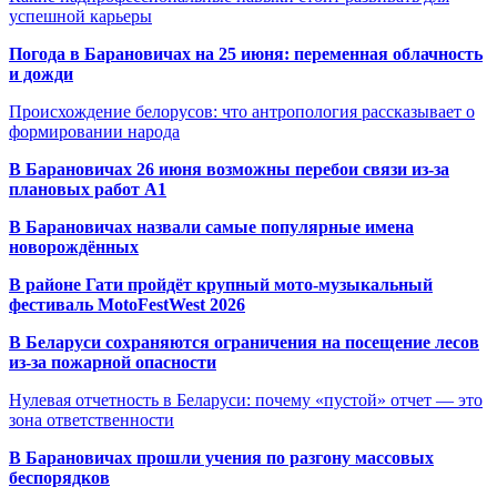
успешной карьеры
Погода в Барановичах на 25 июня: переменная облачность
и дожди
Происхождение белорусов: что антропология рассказывает о
формировании народа
В Барановичах 26 июня возможны перебои связи из-за
плановых работ A1
В Барановичах назвали самые популярные имена
новорождённых
В районе Гати пройдёт крупный мото-музыкальный
фестиваль MotoFestWest 2026
В Беларуси сохраняются ограничения на посещение лесов
из-за пожарной опасности
Нулевая отчетность в Беларуси: почему «пустой» отчет — это
зона ответственности
В Барановичах прошли учения по разгону массовых
беспорядков