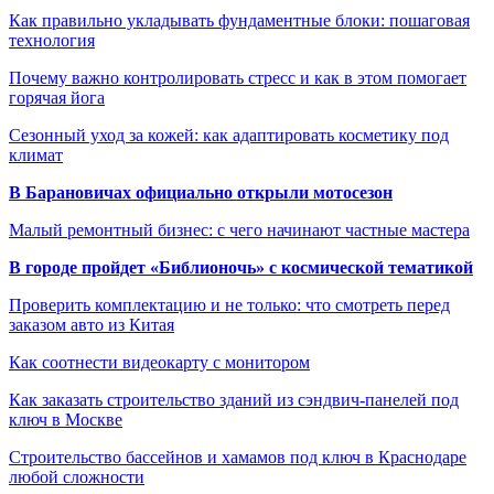
Как правильно укладывать фундаментные блоки: пошаговая
технология
Почему важно контролировать стресс и как в этом помогает
горячая йога
Сезонный уход за кожей: как адаптировать косметику под
климат
В Барановичах официально открыли мотосезон
Малый ремонтный бизнес: с чего начинают частные мастера
В городе пройдет «Библионочь» с космической тематикой
Проверить комплектацию и не только: что смотреть перед
заказом авто из Китая
Как соотнести видеокарту с монитором
Как заказать строительство зданий из сэндвич-панелей под
ключ в Москве
Строительство бассейнов и хамамов под ключ в Краснодаре
любой сложности