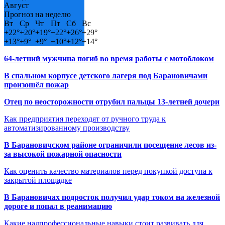
Август
Прогноз на неделю
Вт
Ср
Чт
Пт
Сб
Вс
+
22°
+
20°
+
19°
+
22°
+
26°
+
29°
+
13°
+
9°
+
9°
+
10°
+
12°
+
14°
64-летний мужчина погиб во время работы с мотоблоком
В спальном корпусе детского лагеря под Барановичами
произошёл пожар
Отец по неосторожности отрубил пальцы 13-летней дочери
Как предприятия переходят от ручного труда к
автоматизированному производству
В Барановичском районе ограничили посещение лесов из-
за высокой пожарной опасности
Как оценить качество материалов перед покупкой доступа к
закрытой площадке
В Барановичах подросток получил удар током на железной
дороге и попал в реанимацию
Какие надпрофессиональные навыки стоит развивать для