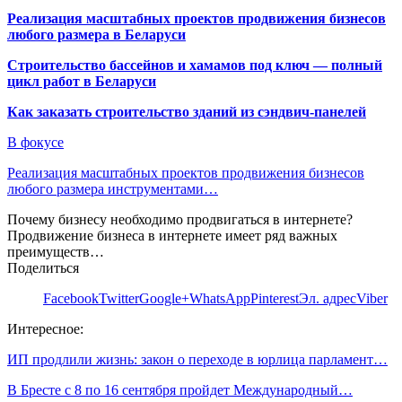
Реализация масштабных проектов продвижения бизнесов
любого размера в Беларуси
Строительство бассейнов и хамамов под ключ — полный
цикл работ в Беларуси
Как заказать строительство зданий из сэндвич-панелей
В фокусе
Реализация масштабных проектов продвижения бизнесов
любого размера инструментами…
Почему бизнесу необходимо продвигаться в интернете?
Продвижение бизнеса в интернете имеет ряд важных
преимуществ…
Поделиться
Facebook
Twitter
Google+
WhatsApp
Pinterest
Эл. адрес
Viber
Интересное:
ИП продлили жизнь: закон о переходе в юрлица парламент…
В Бресте с 8 по 16 сентября пройдет Международный…