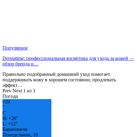
Популярное
Dermatime: профессиональная косметика для ухода за кожей —
обзор бренда и…
Правильно подобранный домашний уход помогает
поддерживать кожу в хорошем состоянии, продлевать
эффект…
Prev
Next
1 из 3
Погода
+
24
°
C
H:
+
26°
L:
+
12°
Барановичи
Понедельник, 10