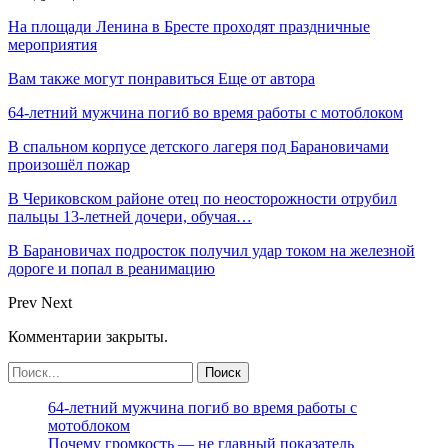
На площади Ленина в Бресте проходят праздничные
мероприятия
Вам также могут понравиться
Еще от автора
64-летний мужчина погиб во время работы с мотоблоком
В спальном корпусе детского лагеря под Барановичами
произошёл пожар
В Чериковском районе отец по неосторожности отрубил
пальцы 13-летней дочери, обучая…
В Барановичах подросток получил удар током на железной
дороге и попал в реанимацию
Prev
Next
Комментарии закрыты.
64-летний мужчина погиб во время работы с
мотоблоком
Почему громкость — не главный показатель