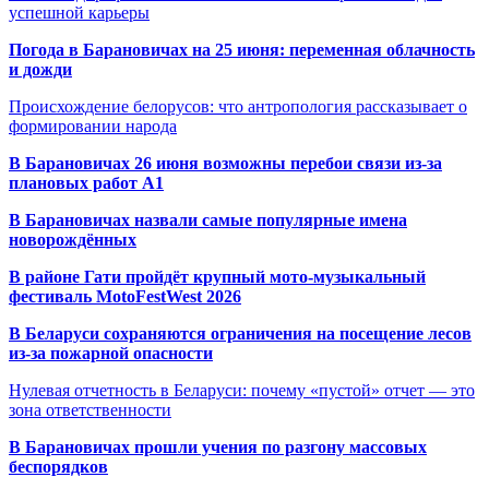
успешной карьеры
Погода в Барановичах на 25 июня: переменная облачность
и дожди
Происхождение белорусов: что антропология рассказывает о
формировании народа
В Барановичах 26 июня возможны перебои связи из-за
плановых работ A1
В Барановичах назвали самые популярные имена
новорождённых
В районе Гати пройдёт крупный мото-музыкальный
фестиваль MotoFestWest 2026
В Беларуси сохраняются ограничения на посещение лесов
из-за пожарной опасности
Нулевая отчетность в Беларуси: почему «пустой» отчет — это
зона ответственности
В Барановичах прошли учения по разгону массовых
беспорядков