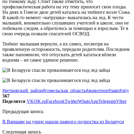
по тонкому льду. Стоит также отметить, что
профилактическая работа на эту тему приносит свои плоды.
На днях в Гомеле двое детей катались на тюбинге возле Сожа.
В какой-то момент «ватрушка» выкатилась на лед. К чести
малышей, внимательно слушавших учителей в школе, они не
побежали следом, а обратились за помощью к взрослым. Те в
свою очередь позвали спасателей ОСВОД.
Тюбинг малышам вернули, а их самих, несмотря на
проявленную осторожность, передали родителям. Последним
также напомнили, что отпускать детей кататься вблизи
водоема – не самое удачное решение.
#ветковский_район
#гомельская_область
#животное
#заяц
#лёд
567
Поделится
VK
OK.ru
Facebook
Twitter
WhatsApp
Telegram
Viber
Предыдущая запись
В Варшаве на улице нашли пьяного подростка из Беларуси
Следующая запись