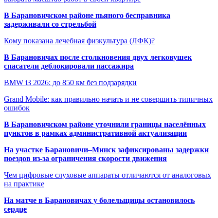
В Барановичском районе пьяного бесправника
задерживали со стрельбой
Кому показана лечебная физкультура (ЛФК)?
В Барановичах после столкновения двух легковушек
спасатели деблокировали пассажира
BMW i3 2026: до 850 км без подзарядки
Grand Mobile: как правильно начать и не совершить типичных
ошибок
В Барановичском районе уточнили границы населённых
пунктов в рамках административной актуализации
На участке Барановичи–Минск зафиксированы задержки
поездов из-за ограничения скорости движения
Чем цифровые слуховые аппараты отличаются от аналоговых
на практике
На матче в Барановичах у болельщицы остановилось
сердце