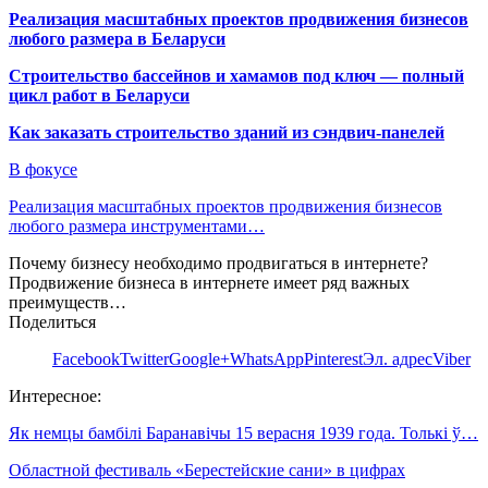
Реализация масштабных проектов продвижения бизнесов
любого размера в Беларуси
Строительство бассейнов и хамамов под ключ — полный
цикл работ в Беларуси
Как заказать строительство зданий из сэндвич-панелей
В фокусе
Реализация масштабных проектов продвижения бизнесов
любого размера инструментами…
Почему бизнесу необходимо продвигаться в интернете?
Продвижение бизнеса в интернете имеет ряд важных
преимуществ…
Поделиться
Facebook
Twitter
Google+
WhatsApp
Pinterest
Эл. адрес
Viber
Интересное:
Як немцы бамбілі Баранавічы 15 верасня 1939 года. Толькі ў…
Областной фестиваль «Берестейские сани» в цифрах