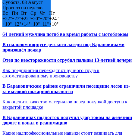
Суббота, 08 Август
Прогноз на неделю
Вс
Пн
Вт
Ср
Чт
Пт
+
22°
+
27°
+
22°
+
20°
+
20°
+
24°
+
10°
+
12°
+
14°
+
10°
+
11°
+
10°
64-летний мужчина погиб во время работы с мотоблоком
В спальном корпусе детского лагеря под Барановичами
произошёл пожар
Отец по неосторожности отрубил пальцы 13-летней дочери
Как предприятия переходят от ручного труда к
автоматизированному производству
В Барановичском районе ограничили посещение лесов из-
за высокой пожарной опасности
Как оценить качество материалов перед покупкой доступа к
закрытой площадке
В Барановичах подросток получил удар током на железной
дороге и попал в реанимацию
Какие надпрофессиональные навыки стоит развивать для