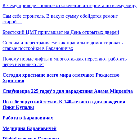
К чему приведёт полное отключение интернета по всему миру
Сам себе строитель. В какую сумму обойдется ремонт
старой…
Брестский ЦМТ приглашает на День открытых дверей
Сносим и перестраиваем: как правильно демонтировать
старые постройки в Барановичах
Почему новые лифты в многоэтажках перестают работать
через несколько лет
Сегодня христиане всего мира отмечают Рождество
Христово
Спаўняецца 225 гадоў з дня нараджэння Адама Міцкевіча
Поэт белорусской земли. К 140-летию со дня рождения
Янки Купалы
Работа в Барановичах
Медицина Барановичей
Digital услуги в Беларуси