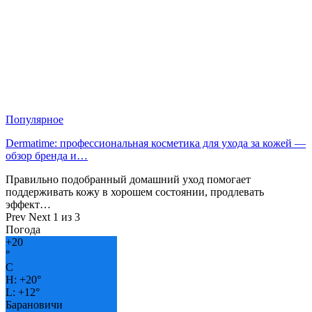
Популярное
Dermatime: профессиональная косметика для ухода за кожей —
обзор бренда и…
Правильно подобранный домашний уход помогает
поддерживать кожу в хорошем состоянии, продлевать
эффект…
Prev
Next
1 из 3
Погода
+
20
°
C
H:
+
20°
L:
+
12°
Барановичи