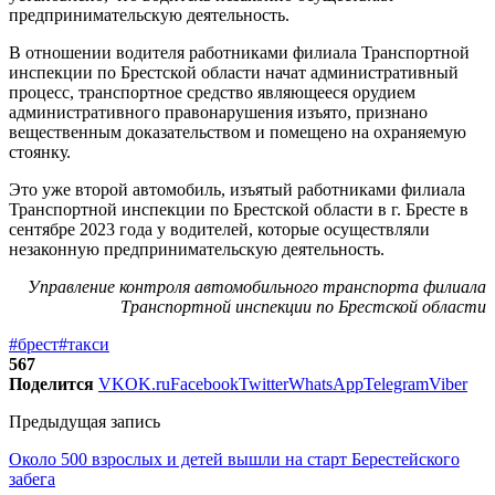
предпринимательскую деятельность.
В отношении водителя работниками филиала Транспортной
инспекции по Брестской области начат административный
процесс, транспортное средство являющееся орудием
административного правонарушения изъято, признано
вещественным доказательством и помещено на охраняемую
стоянку.
Это уже второй автомобиль, изъятый работниками филиала
Транспортной инспекции по Брестской области в г. Бресте в
сентябре 2023 года у водителей, которые осуществляли
незаконную предпринимательскую деятельность.
Управление контроля автомобильного транспорта филиала
Транспортной инспекции по Брестской области
#брест
#такси
567
Поделится
VK
OK.ru
Facebook
Twitter
WhatsApp
Telegram
Viber
Предыдущая запись
Около 500 взрослых и детей вышли на старт Берестейского
забега