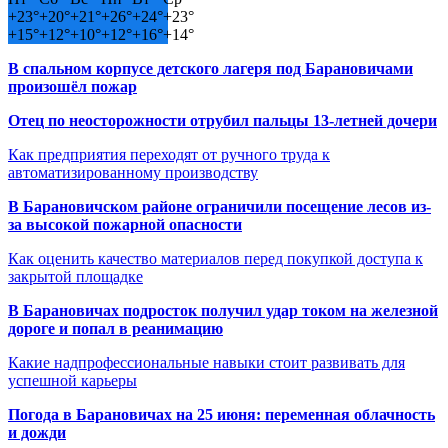
+
23°
+
20°
+
21°
+
26°
+
24°
+
23°
+
15°
+
12°
+
10°
+
12°
+
16°
+
14°
В спальном корпусе детского лагеря под Барановичами
произошёл пожар
Отец по неосторожности отрубил пальцы 13-летней дочери
Как предприятия переходят от ручного труда к
автоматизированному производству
В Барановичском районе ограничили посещение лесов из-
за высокой пожарной опасности
Как оценить качество материалов перед покупкой доступа к
закрытой площадке
В Барановичах подросток получил удар током на железной
дороге и попал в реанимацию
Какие надпрофессиональные навыки стоит развивать для
успешной карьеры
Погода в Барановичах на 25 июня: переменная облачность
и дожди