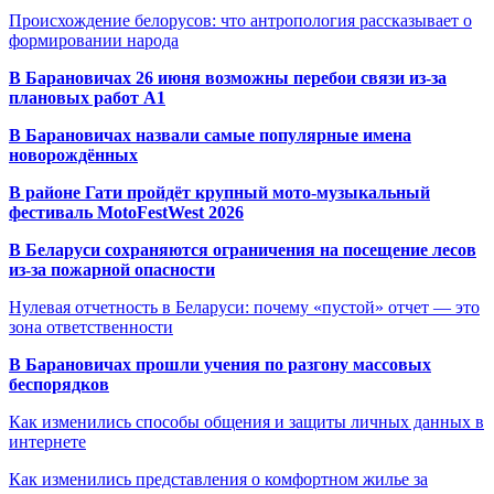
Происхождение белорусов: что антропология рассказывает о
формировании народа
В Барановичах 26 июня возможны перебои связи из-за
плановых работ A1
В Барановичах назвали самые популярные имена
новорождённых
В районе Гати пройдёт крупный мото-музыкальный
фестиваль MotoFestWest 2026
В Беларуси сохраняются ограничения на посещение лесов
из-за пожарной опасности
Нулевая отчетность в Беларуси: почему «пустой» отчет — это
зона ответственности
В Барановичах прошли учения по разгону массовых
беспорядков
Как изменились способы общения и защиты личных данных в
интернете
Как изменились представления о комфортном жилье за