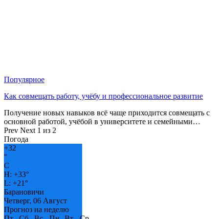
Популярное
Как совмещать работу, учёбу и профессиональное развитие
Получение новых навыков всё чаще приходится совмещать с
основной работой, учёбой в университете и семейными…
Prev
Next
1 из 2
Погода
+
32
°
C
H:
+
33°
L:
+
21°
Барановичи
Четверг, 06 Август
Прогноз на неделю
Пт
Сб
Вс
Пн
Вт
Ср