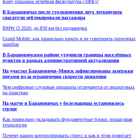
Кому показана лечебная физкультура (ЛФК)?
В Барановичах после столкновения двух легковушек
спасатели деблокировали пассажира
BMW i3 2026: до 850 км без подзарядки
Grand Mobile: как правильно начать и не совершить типичных
ошибок
В Барановичском районе уточнили границы населённых
пунктов в рамках административной актуализации
На участке Барановичи–Минск зафиксированы задержки
поездов из-за ограничения скорости движения
Чем цифровые слуховые аппараты отличаются от аналоговых
на практике
На матче в Барановичах у болельщицы остановилось
сердце
Как правильно укладывать фундаментные блоки: пошаговая
технология
Почему важно контролировать стресс и как в этом помогает