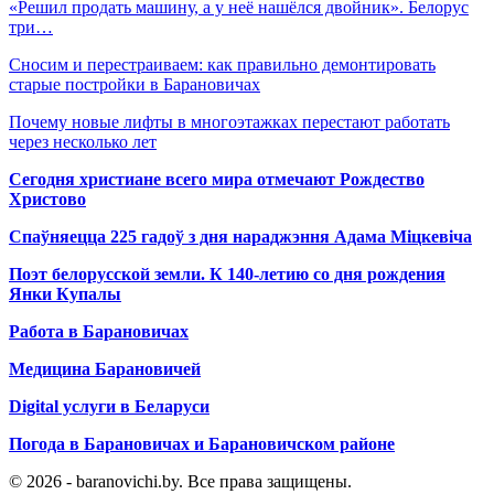
«Решил продать машину, а у неё нашёлся двойник». Белорус
три…
Сносим и перестраиваем: как правильно демонтировать
старые постройки в Барановичах
Почему новые лифты в многоэтажках перестают работать
через несколько лет
Сегодня христиане всего мира отмечают Рождество
Христово
Спаўняецца 225 гадоў з дня нараджэння Адама Міцкевіча
Поэт белорусской земли. К 140-летию со дня рождения
Янки Купалы
Работа в Барановичах
Медицина Барановичей
Digital услуги в Беларуси
Погода в Барановичах и Барановичском районе
© 2026 - baranovichi.by. Все права защищены.