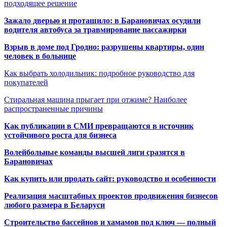
подходящее решение
Зажало дверью и протащило: в Барановичах осудили
водителя автобуса за травмирование пассажирки
Взрыв в доме под Гродно: разрушены квартиры, один
человек в больнице
Как выбрать холодильник: подробное руководство для
покупателей
Стиральная машина прыгает при отжиме? Наиболее
распространенные причины
Как публикации в СМИ превращаются в источник
устойчивого роста для бизнеса
Волейбольные команды высшей лиги сразятся в
Барановичах
Как купить или продать сайт: руководство и особенности
Реализация масштабных проектов продвижения бизнесов
любого размера в Беларуси
Строительство бассейнов и хамамов под ключ — полный