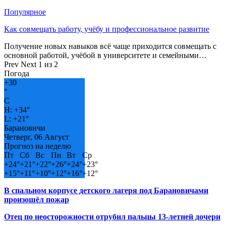
Популярное
Как совмещать работу, учёбу и профессиональное развитие
Получение новых навыков всё чаще приходится совмещать с
основной работой, учёбой в университете и семейными…
Prev
Next
1 из 2
Погода
+
30
°
C
H:
+
34°
L:
+
21°
Барановичи
Четверг, 06 Август
Прогноз на неделю
Пт
Сб
Вс
Пн
Вт
Ср
+
24°
+
21°
+
22°
+
26°
+
24°
+
23°
+
15°
+
11°
+
10°
+
12°
+
16°
+
12°
В спальном корпусе детского лагеря под Барановичами
произошёл пожар
Отец по неосторожности отрубил пальцы 13-летней дочери