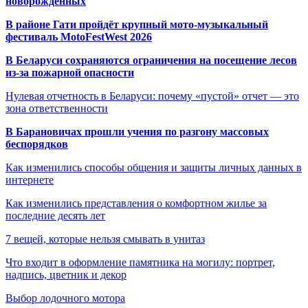
новорождённых
В районе Гати пройдёт крупный мото-музыкальный
фестиваль MotoFestWest 2026
В Беларуси сохраняются ограничения на посещение лесов
из-за пожарной опасности
Нулевая отчетность в Беларуси: почему «пустой» отчет — это
зона ответственности
В Барановичах прошли учения по разгону массовых
беспорядков
Как изменились способы общения и защиты личных данных в
интернете
Как изменились представления о комфортном жилье за
последние десять лет
7 вещей, которые нельзя смывать в унитаз
Что входит в оформление памятника на могилу: портрет,
надпись, цветник и декор
Выбор лодочного мотора