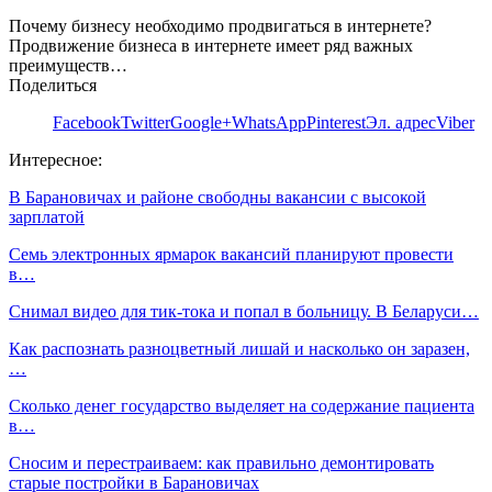
Почему бизнесу необходимо продвигаться в интернете?
Продвижение бизнеса в интернете имеет ряд важных
преимуществ…
Поделиться
Facebook
Twitter
Google+
WhatsApp
Pinterest
Эл. адрес
Viber
Интересное:
В Барановичах и районе свободны вакансии с высокой
зарплатой
Семь электронных ярмарок вакансий планируют провести
в…
Снимал видео для тик-тока и попал в больницу. В Беларуси…
Как распознать разноцветный лишай и насколько он заразен,
…
Сколько денег государство выделяет на содержание пациента
в…
Сносим и перестраиваем: как правильно демонтировать
старые постройки в Барановичах