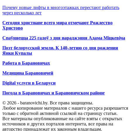
Почему новые лифты в многоэтажках перестают работать
через несколько лет
Сегодня христиане всего мира отмечают Рождество
Христово
Спаўняецца 225 гадоў з дня нараджэння Адама Міцкевіча
Поэт белорусской земли. К 140-летию со дня рождения
Янки Купалы
Работа в Барановичах
Медицина Барановичей
Digital услуги в Беларуси
Погода в Барановичах и Барановичском районе
© 2026 - baranovichi.by. Все права защищены.
Любое копирование материалов с нашего ресурса разрешается
только с обратной активной ссылкой на страницу статьи.
Все материалы опубликованные на сайте взяты с открытых
источников и других порталов интернета, все права на
авторство принадлежат их законным владельцам.