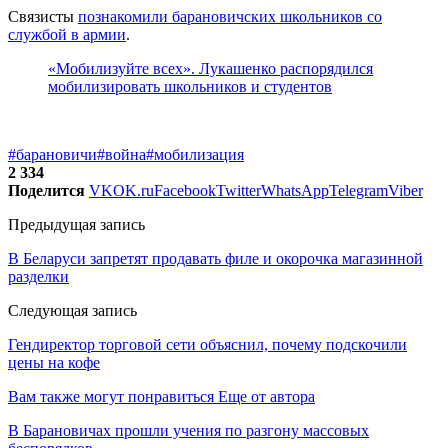
Связисты
познакомили барановичских школьников со
службой в армии
.
«Мобилизуйте всех». Лукашенко распорядился
мобилизировать школьников и студентов
#барановичи
#война
#мобилизация
2 334
Поделится
VK
OK.ru
Facebook
Twitter
WhatsApp
Telegram
Viber
Предыдущая запись
В Беларуси запретят продавать филе и окорочка магазинной
разделки
Следующая запись
Гендиректор торговой сети объяснил, почему подскочили
цены на кофе
Вам также могут понравиться
Еще от автора
В Барановичах прошли учения по разгону массовых