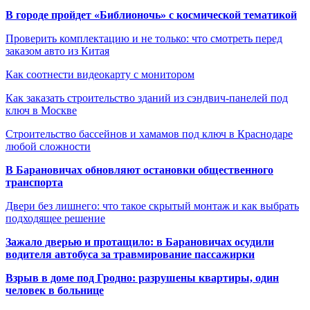
В городе пройдет «Библионочь» с космической тематикой
Проверить комплектацию и не только: что смотреть перед
заказом авто из Китая
Как соотнести видеокарту с монитором
Как заказать строительство зданий из сэндвич-панелей под
ключ в Москве
Строительство бассейнов и хамамов под ключ в Краснодаре
любой сложности
В Барановичах обновляют остановки общественного
транспорта
Двери без лишнего: что такое скрытый монтаж и как выбрать
подходящее решение
Зажало дверью и протащило: в Барановичах осудили
водителя автобуса за травмирование пассажирки
Взрыв в доме под Гродно: разрушены квартиры, один
человек в больнице