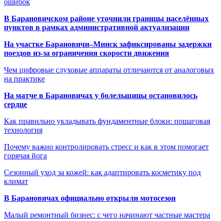
ошибок
В Барановичском районе уточнили границы населённых
пунктов в рамках административной актуализации
На участке Барановичи–Минск зафиксированы задержки
поездов из-за ограничения скорости движения
Чем цифровые слуховые аппараты отличаются от аналоговых
на практике
На матче в Барановичах у болельщицы остановилось
сердце
Как правильно укладывать фундаментные блоки: пошаговая
технология
Почему важно контролировать стресс и как в этом помогает
горячая йога
Сезонный уход за кожей: как адаптировать косметику под
климат
В Барановичах официально открыли мотосезон
Малый ремонтный бизнес: с чего начинают частные мастера